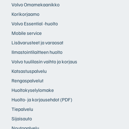
Volvo Omamekaanikko
Korikorjaamo
Volvo Essential -huolto
Mobile service
Lisävarusteet ja varaosat
Ilmastointilaitteen huolto
Volvo tuulilasin vaihto ja korjaus
Katsastuspalvelu
Rengaspalvelut
Huoltokyselylomake
Huolto- ja korjausehdot (PDF)
Tiepalvelu
Sijaisauto
Noutopalvelu