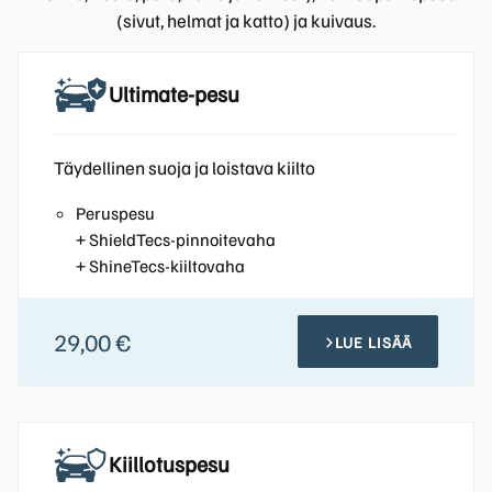
(sivut, helmat ja katto) ja kuivaus.
Ultimate-pesu
Täydellinen suoja ja loistava kiilto
Peruspesu
+ ShieldTecs-pinnoitevaha
+ ShineTecs-kiiltovaha
29,00 €
LUE LISÄÄ
Kiillotuspesu