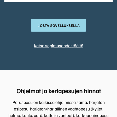
OSTA SOVELLUKSELLA
Katso sopimusehdot täältä
Ohjelmat ja kertapesujen hinnat
Peruspesu on kaikissa ohjelmissa sama: harjaton
esipesu, harjaton/harjallinen vaahtopesu (kyljet,
helma, keula, perä, katto ja vanteet), korkeapainepesu