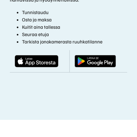
Tunnistaudu
Osta ja maksa
Kuitit aina tallessa
Seuraa etuja
Tarkista jonokamerasta ruuhkatilanne