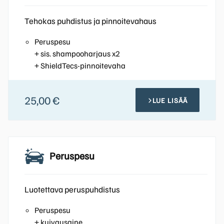
Tehokas puhdistus ja pinnoitevahaus
Peruspesu
+ sis. shampooharjaus x2
+ ShieldTecs-pinnoitevaha
25,00 €
LUE LISÄÄ
Peruspesu
Luotettava peruspuhdistus
Peruspesu
+ kuivausaine