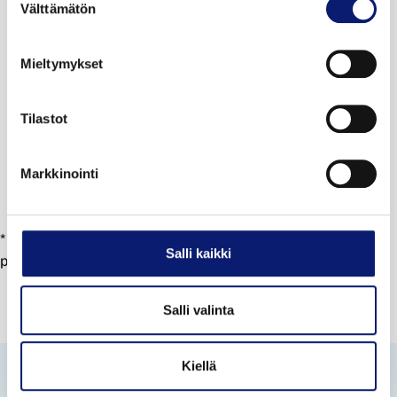
Välttämätön
valinta
Huomioidaan auton suksiboksi.
Peruspesu (harjaton)
Mieltymykset
+ kuivausaine
Tilastot
20,00 €
LUE LISÄÄ
Markkinointi
* Huom! Voit maksaa kertapesun myös automaatilla paikan
Salli kaikki
päällä Bilia Olarin pesukadulla.
Salli valinta
Kiellä