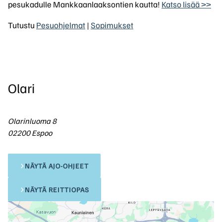
pesukadulle Mankkaanlaaksontien kautta!
Katso lisää >>
Tutustu
Pesuohjelmat
|
Sopimukset
Olari
Olarinluoma 8
02200 Espoo
NÄYTÄ AJO-OHJEET
NÄYTÄ REITTIOPAS