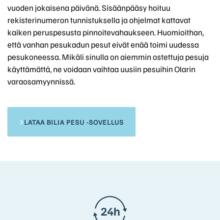
vuoden jokaisena päivänä. Sisäänpääsy hoituu
rekisterinumeron tunnistuksella ja ohjelmat kattavat
kaiken peruspesusta pinnoitevahaukseen. Huomioithan,
että vanhan pesukadun pesut eivät enää toimi uudessa
pesukoneessa. Mikäli sinulla on aiemmin ostettuja pesuja
käyttämättä, ne voidaan vaihtaa uusiin pesuihin Olarin
varaosamyynnissä.
LATAA BILIA PESU -SOVELLUS