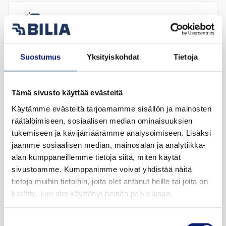
Boxipesu harjallinen
Luotettava peruspuhdistus. Huomioidaan auton
Suostumus
Yksityiskohdat
Tietoja
suksiboksi.
Peruspesu
Tämä sivusto käyttää evästeitä
+ kuivausaine
Käytämme evästeitä tarjoamamme sisällön ja mainosten
räätälöimiseen, sosiaalisen median ominaisuuksien
22,00 €
tukemiseen ja kävijämäärämme analysoimiseen. Lisäksi
LUE LISÄÄ
jaamme sosiaalisen median, mainosalan ja analytiikka-
alan kumppaneillemme tietoja siitä, miten käytät
sivustoamme. Kumppanimme voivat yhdistää näitä
tietoja muihin tietoihin, joita olet antanut heille tai joita on
Boxipesu harjaton
kerätty, kun olet käyttänyt heidän palvelujaan.
Suostumuksen
Hellävarainen pesu ilman harjausta.