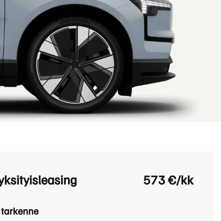
Huoltokyselylomake
Leasingpalvelut
Koeajopalvelu
Bilian yksityisleasinglaskuri
Volvo Huoltosopimus
Vientiautopalvelut | Bilia
Taksit
 yksityisleasing
573 €/kk
 tarkenne