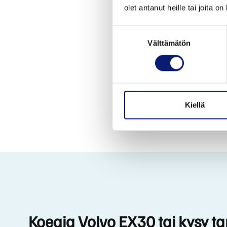
olet antanut heille tai joita o
Suostumuksen
Välttämätön
valinta
Kiellä
Koeaja Volvo EX30 tai kysy ta