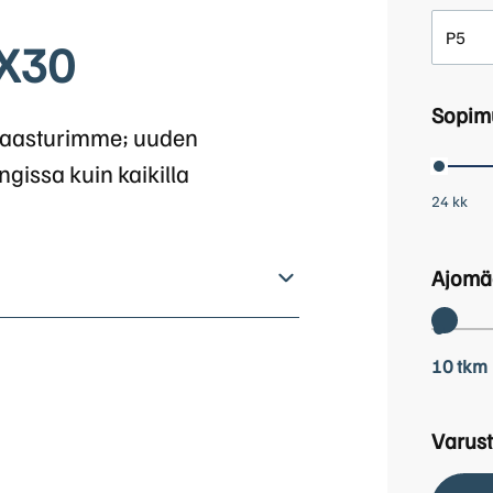
P5
EX30
Sopim
maasturimme; uuden
gissa kuin kaikilla
24 kk
Ajomä
10 tkm
Varust