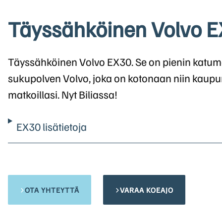
Täyssähköinen Volvo 
Täyssähköinen Volvo EX30. Se on pienin katu
sukupolven Volvo, joka on kotonaan niin kaupun
matkoillasi. Nyt Biliassa!
EX30 lisätietoja
OTA YHTEYTTÄ
VARAA KOEAJO