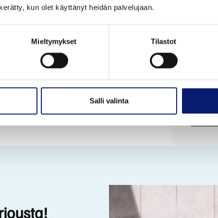
sinulle 
n kerätty, kun olet käyttänyt heidän palvelujaan.
riskejä.
Mieltymykset
Tilastot
Lue 
Salli valinta
TUTU
rjousta!