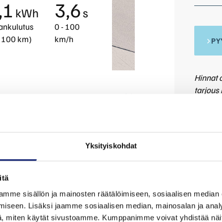
,1
3,6
kWh
s
ankulutus
0 - 100
 100 km)
km/h
PY
Hinnat o
tarjous
ja talvi
Hinnat 
yksityis
Yksityiskohdat
Volvo
itä
mme sisällön ja mainosten räätälöimiseen, sosiaalisen median
Tarjoam
iseen. Lisäksi jaamme sosiaalisen median, mainosalan ja analy
auto. Yk
, miten käytät sivustoamme. Kumppanimme voivat yhdistää näitä t