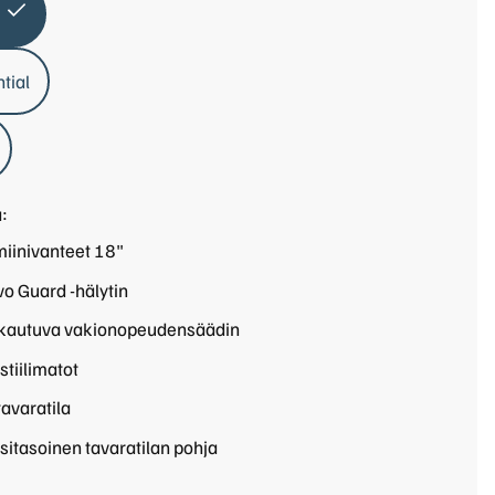
tial
:
iinivanteet 18"
o Guard -hälytin
autuva vakionopeudensäädin
tiilimatot
avaratila
itasoinen tavaratilan pohja