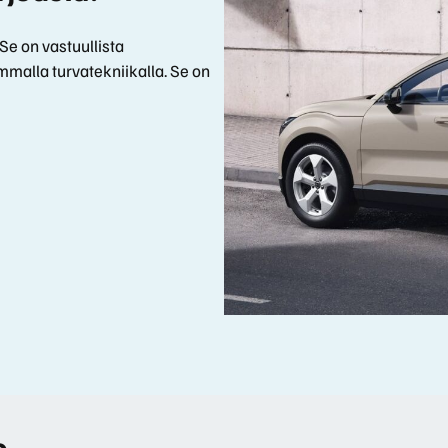
e on vastuullista
mmalla turvatekniikalla. Se on
o