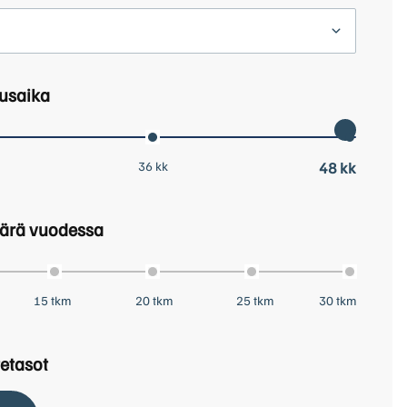
usaika
36 kk
48 kk
ärä vuodessa
15 tkm
20 tkm
25 tkm
30 tkm
etasot