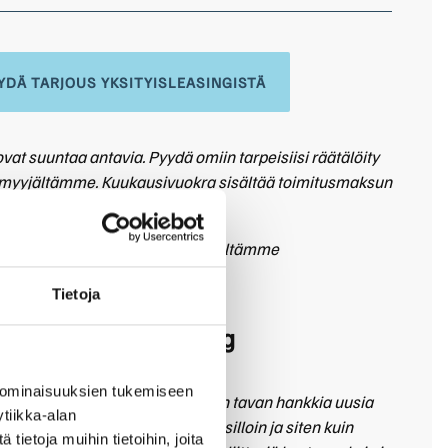
YDÄ TARJOUS YKSITYISLEASINGISTÄ
vat suuntaa antavia. Pyydä omiin tarpeisiisi räätälöity
 myyjältämme. Kuukausivuokra sisältää toimitusmaksun
renkaat.
ovat suuntaa-antavia. Kysy myyjiltämme
leasingtarjous!
Tietoja
 EX30 yksityisleasing
 ominaisuuksien tukemiseen
me sinulle helpon ja riskittömän tavan hankkia uusia
tiikka-alan
sityisleasing tarkoittaa autoilua silloin ja siten kuin
ietoja muihin tietoihin, joita