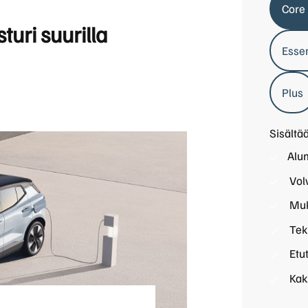
Core
uri suurilla
Essen
Plus
Sisältää
Alum
Volv
Muk
Teks
Etut
Kaks