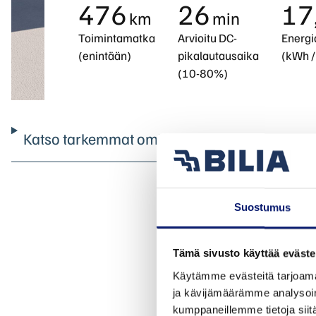
476
26
17
km
min
Toimintamatka
Arvioitu DC-
Energi
(enintään)
pikalautausaika
(kWh /
(10-80%)
Katso tarkemmat ominaisuudet
Suostumus
Tämä sivusto käyttää eväste
Käytämme evästeitä tarjoama
ja kävijämäärämme analysoim
kumppaneillemme tietoja siitä