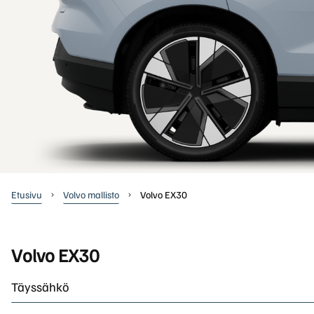
Volvon kevythybridi/bensiini katumaasturi XC40 
XC40
Rengaspalvelut
047 €. Tervetuloa tutustumaan!
Kevythybridi/Bensiini
XC90
Uusi XC60 T8 Ultra Edition alk. 819 €/kk
Lataushybridi
Suomen suosituin katumaasturi XC60 on nyt saatava
lataushybridinä. Huolettomalla yksityisleasingillä 
Volvo nyt edullisella Bilia
yksityisleasingillä
Etusivu
Volvo mallisto
Volvo EX30
Uudet Volvo Long Range -lataushybridit 60- ja 90-
sarjoihin sekä EX30, EC40, EX40 ja EX90 -
täyssähköautot nyt huolettomalla
Volvo EX30
yksityisleasingsopimuksella.
Täyssähkö