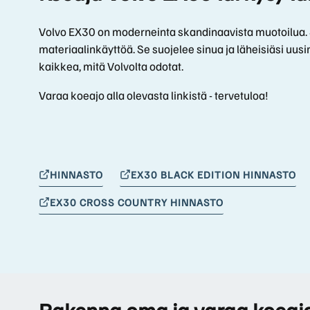
Volvo EX30 on moderneinta skandinaavista muotoilua. S
materiaalinkäyttöä. Se suojelee sinua ja läheisiäsi uusi
kaikkea, mitä Volvolta odotat.
Varaa koeajo alla olevasta linkistä - tervetuloa!
HINNASTO
EX30 BLACK EDITION HINNASTO
EX30 CROSS COUNTRY HINNASTO
Rakenna oma ja varaa koeaj