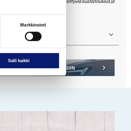
sopii, ilman auton omistamiseen liittyviä kustannuksia ja
Markkinointi
lisää yksityisleasingistä
Salli kaikki
STU BILIA-YKSITYISLEASINGIIN