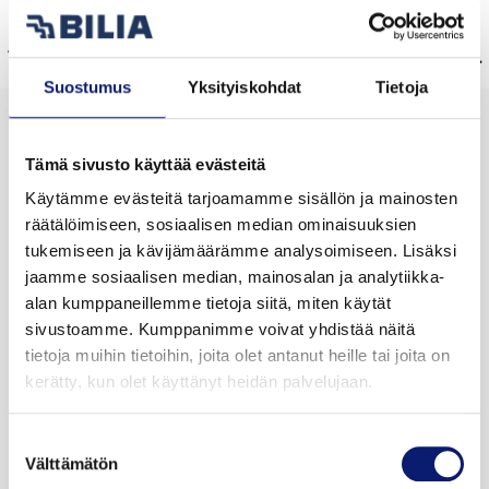
Omamekaanikon, joka tuntee niin Volvosi kuin sinut.
Tule ja kysy lisää Bilia Huoltorahasta vaihtoautomyyjiltämme.
Suostumus
Yksityiskohdat
Tietoja
Lisäturvaa tehdastakuun jatkoksi
Tämä sivusto käyttää evästeitä
Käytämme evästeitä tarjoamamme sisällön ja mainosten
Volvon tehdastakuun jatkoksi voit hankkia lisäturvaa
räätälöimiseen, sosiaalisen median ominaisuuksien
(Volvo Extended Warranty) jopa kolmeksi vuodeksi.
tukemiseen ja kävijämäärämme analysoimiseen. Lisäksi
Tämä lisäturva vastaa uuden auton takuuta, se ei
jaamme sosiaalisen median, mainosalan ja analytiikka-
koske normaalista kulumisesta johtuvia vikoja tai
alan kumppaneillemme tietoja siitä, miten käytät
ehdoissa lueteltuja poikkeuksia.
sivustoamme. Kumppanimme voivat yhdistää näitä
tietoja muihin tietoihin, joita olet antanut heille tai joita on
Extended Warranty seuraa autoa, eli sen voi siirtää
kerätty, kun olet käyttänyt heidän palvelujaan.
seuraavalle omistajalle myydessäsi auton.
Volvo Extended Warranty hinnat:
Suostumuksen
Välttämätön
valinta
12 kk 790 €