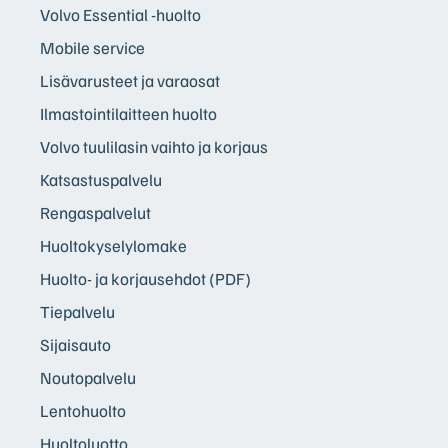
Volvo Essential -huolto
Mobile service
Lisävarusteet ja varaosat
Ilmastointilaitteen huolto
Volvo tuulilasin vaihto ja korjaus
Katsastuspalvelu
Rengaspalvelut
Huoltokyselylomake
Huolto- ja korjausehdot (PDF)
Tiepalvelu
Sijaisauto
Noutopalvelu
Lentohuolto
Huoltoluotto