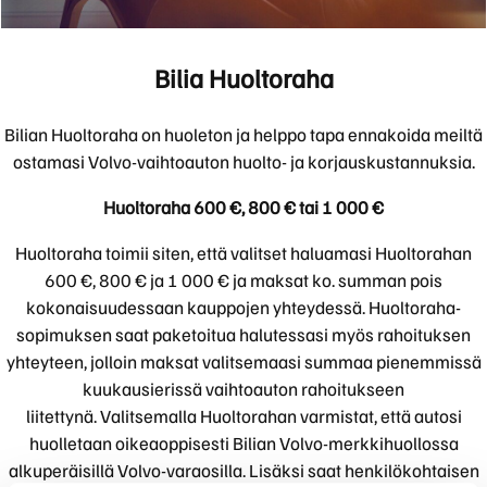
Bilia Huoltoraha
Bilian Huoltoraha on huoleton ja helppo tapa ennakoida meiltä
ostamasi Volvo-vaihtoauton huolto- ja korjauskustannuksia.
Huoltoraha 600 €, 800 € tai 1 000 €
Huoltoraha toimii siten, että valitset haluamasi Huoltorahan
600 €, 800 € ja 1 000 € ja maksat ko. summan pois
kokonaisuudessaan kauppojen yhteydessä. Huoltoraha-
sopimuksen saat paketoitua halutessasi myös rahoituksen
yhteyteen, jolloin maksat valitsemaasi summaa pienemmissä
kuukausierissä vaihtoauton rahoitukseen
liitettynä. Valitsemalla Huoltorahan varmistat, että autosi
huolletaan oikeaoppisesti Bilian Volvo-merkkihuollossa
alkuperäisillä Volvo-varaosilla. Lisäksi saat henkilökohtaisen