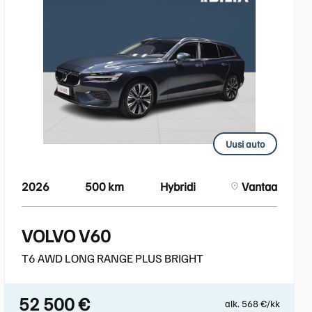
Uusi auto
2026
500 km
Hybridi
Vantaa
VOLVO V60
T6 AWD LONG RANGE PLUS BRIGHT
52 500 €
alk. 568 €/kk