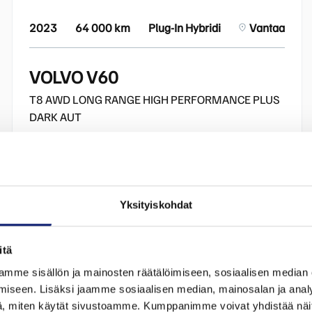
2023
64 000 km
Plug-In Hybridi
Vantaa
VOLVO V60
T8 AWD LONG RANGE HIGH PERFORMANCE PLUS
DARK AUT
37 900 €
alk. 432 €/kk
Yksityiskohdat
itä
mme sisällön ja mainosten räätälöimiseen, sosiaalisen median
iseen. Lisäksi jaamme sosiaalisen median, mainosalan ja analy
, miten käytät sivustoamme. Kumppanimme voivat yhdistää näitä t