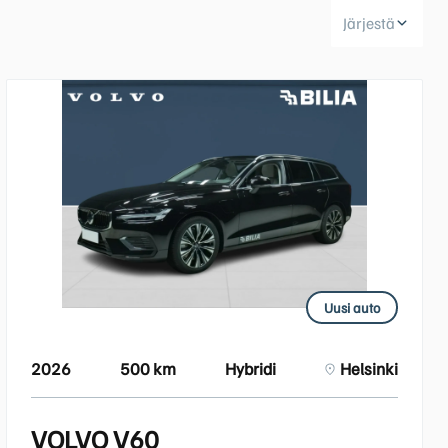
Järjestä
Huoltokyselylomake
Leasingpalvelut
Koeajopalvelu
Bilian yksityisleasinglaskuri
Volvo Huoltosopimus
Vientiautopalvelut | Bilia
Uusi auto
Taksit
2026
500 km
Hybridi
Helsinki
VOLVO V60