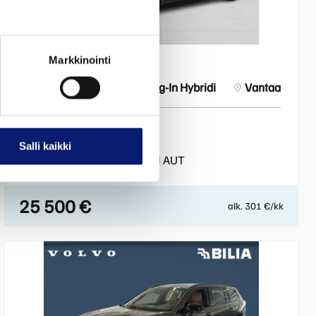
Markkinointi
2020
92 000 km
Plug-In Hybridi
Vantaa
VOLVO V60
Salli kaikki
T6 TWE AWD MOMENTUM AUT
25 500 €
alk. 301 €/kk