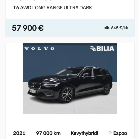
T6 AWD LONG RANGE ULTRA DARK
57 900 €
alk. 645 €/kk
2021
97 000 km
Kevythybridi
Espoo