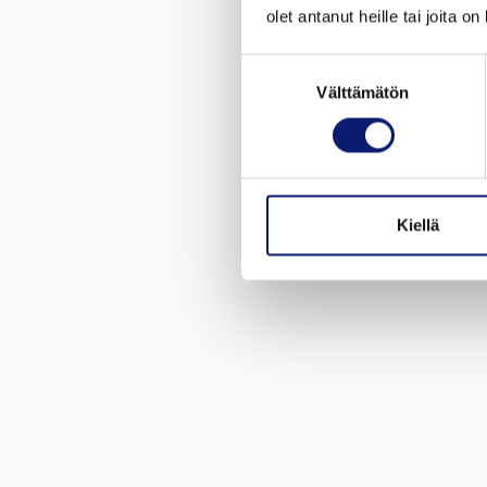
olet antanut heille tai joita o
Suostumuksen
Välttämätön
valinta
Kiellä