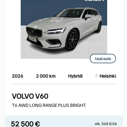
Uusi auto
2026
2 000 km
Hybridi
Helsinki
VOLVO V60
T6 AWD LONG RANGE PLUS BRIGHT.
52 500 €
alk. 568 €/kk