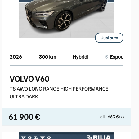
Uusi auto
2026
300 km
Hybridi
Espoo
VOLVO V60
T8 AWD LONG RANGE HIGH PERFORMANCE
ULTRA DARK
61 900 €
alk. 663 €/kk