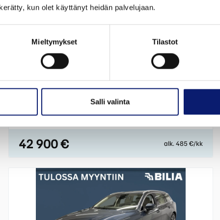
n kerätty, kun olet käyttänyt heidän palvelujaan.
Mieltymykset
Tilastot
2024
53 000 km
Plug-In Hybridi
Vantaa
VOLVO V60
Salli valinta
T6 AWD LONG RANGE PLUS DARK AUT.
42 900 €
alk. 485 €/kk