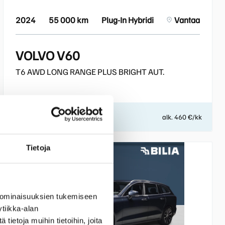
2024
55 000 km
Plug-In Hybridi
Vantaa
VOLVO V60
T6 AWD LONG RANGE PLUS BRIGHT AUT.
40 500 €
alk. 460 €/kk
Tietoja
 ominaisuuksien tukemiseen
tiikka-alan
ietoja muihin tietoihin, joita