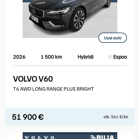
Uusi auto
2026
1 500 km
Hybridi
Espoo
VOLVO V60
T6 AWD LONG RANGE PLUS BRIGHT
51 900 €
alk. 561 €/kk