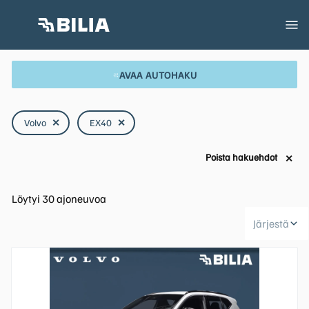
AVAA AUTOHAKU
Volvo
✕
EX40
✕
Poista hakuehdot
✕
Löytyi
30
ajoneuvoa
Järjestä