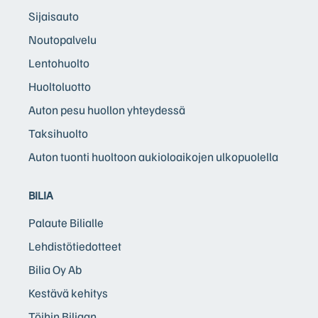
Sijaisauto
Noutopalvelu
Lentohuolto
Huoltoluotto
Auton pesu huollon yhteydessä
Taksihuolto
Auton tuonti huoltoon aukioloaikojen ulkopuolella
BILIA
Palaute Bilialle
Lehdistötiedotteet
Bilia Oy Ab
Kestävä kehitys
Töihin Biliaan