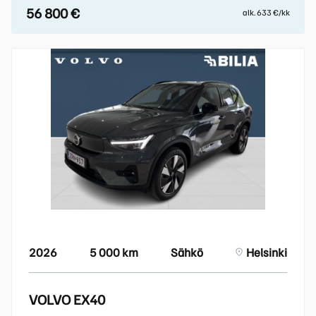
56 800 €
alk. 633 €/kk
2026
5 000 km
Sähkö
Helsinki
VOLVO EX40