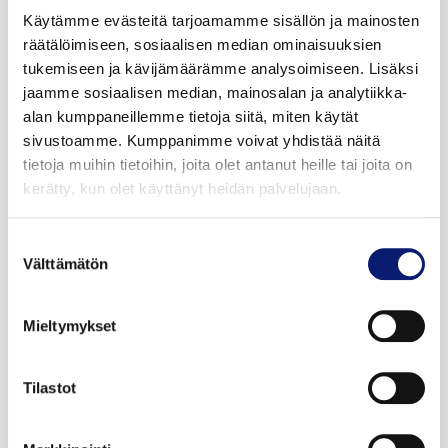
Käytämme evästeitä tarjoamamme sisällön ja mainosten
VOLVO EX40
räätälöimiseen, sosiaalisen median ominaisuuksien
TWIN PERFORMANCE ULTRA BLACK EDITION
tukemiseen ja kävijämäärämme analysoimiseen. Lisäksi
jaamme sosiaalisen median, mainosalan ja analytiikka-
alan kumppaneillemme tietoja siitä, miten käytät
58 800 €
alk. 654 €/kk
sivustoamme. Kumppanimme voivat yhdistää näitä
tietoja muihin tietoihin, joita olet antanut heille tai joita on
kerätty, kun olet käyttänyt heidän palvelujaan.
Suostumuksen
Välttämätön
valinta
Mieltymykset
VARATTU
Tilastot