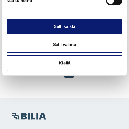
Markkinointi
2026
21 000 km
Sähkö
Vantaa
VOLVO EX40
Salli kaikki
TWIN PLUS
Salli valinta
50 800 €
alk. 569 €/kk
Kiellä
1
2