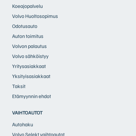
Koeajopalvelu
Volvo Huoltosopimus
Odotusauto
Auton toimitus
Volvon palautus
Volvo sähköistyy
Yritysasiakkaat
Yksityisasiakkaat
Taksit
Etämyynnin ehdot
VAIHTOAUTOT
Autohaku
Volvo Selekt vaihtoautot