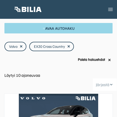
AVAA AUTOHAKU
Volvo
✕
EX30 Cross Country
✕
Poista hakuehdot
✕
Löytyi
10
ajoneuvoa
Järjestä