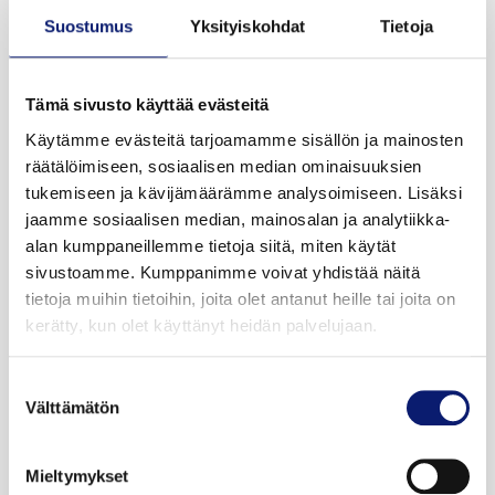
Suostumus
Yksityiskohdat
Tietoja
2026
3 500 km
Sähkö
Espoo
Tämä sivusto käyttää evästeitä
Käytämme evästeitä tarjoamamme sisällön ja mainosten
VOLVO EX30 CROSS COUNTRY
räätälöimiseen, sosiaalisen median ominaisuuksien
TWIN PERFORMANCE ULTRA
tukemiseen ja kävijämäärämme analysoimiseen. Lisäksi
jaamme sosiaalisen median, mainosalan ja analytiikka-
alan kumppaneillemme tietoja siitä, miten käytät
46 500 €
alk. 524 €/kk
sivustoamme. Kumppanimme voivat yhdistää näitä
tietoja muihin tietoihin, joita olet antanut heille tai joita on
kerätty, kun olet käyttänyt heidän palvelujaan.
Suostumuksen
Välttämätön
valinta
Mieltymykset