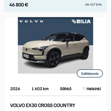
46 800 €
alk. 527 €/kk
Esittelyauto
2026
1 603 km
Sähkö
Helsinki
VOLVO EX30 CROSS COUNTRY