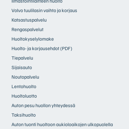
Ilmastointilaitteen huolto
Volvo tuulilasin vaihto ja korjaus
Katsastuspalvelu
Rengaspalvelut
Huoltokyselylomake
Huolto- ja korjausehdot (PDF)
Tiepalvelu
Sijaisauto
Noutopalvelu
Lentohuolto
Huoltoluotto
Auton pesu huollon yhteydessä
Taksihuolto
Auton tuonti huoltoon aukioloaikojen ulkopuolella