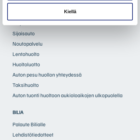
Huoltokyselylomake
Kiellä
Huolto- ja korjausehdot (PDF)
Tiepalvelu
Sijaisauto
Noutopalvelu
Lentohuolto
Huoltoluotto
Auton pesu huollon yhteydessä
Taksihuolto
Auton tuonti huoltoon aukioloaikojen ulkopuolella
BILIA
Palaute Bilialle
Lehdistötiedotteet