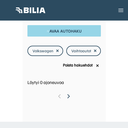
AVAA AUTOHAKU
Volkswagen
✕
Vaihtoautot
✕
Poista hakuehdot
✕
Löytyi
0
ajoneuvoa