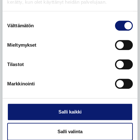
kerätty, kun olet käyttänyt heidän palvelujaan.
Ostamme henkilöautoja
Suostumuksen
Etämyynnin ehdot
Välttämätön
valinta
VOLVO HUOLTOPALVELUT
Mieltymykset
Volvo Omamekaanikko
Korikorjaamo
Tilastot
Volvo Essential -huolto
Mobile service
Markkinointi
Lisävarusteet ja varaosat
Ilmastointilaitteen huolto
Volvo tuulilasin vaihto ja korjaus
Salli kaikki
Katsastuspalvelu
Rengaspalvelut
Salli valinta