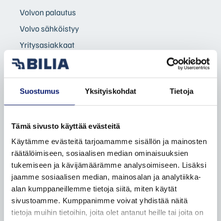
Volvon palautus
Volvo sähköistyy
Yritysasiakkaat
Yksityisasiakkaat
Taksit
Suostumus
Yksityiskohdat
Tietoja
Etämyynnin ehdot
VAIHTOAUTOT
Tämä sivusto käyttää evästeitä
Autohaku
Käytämme evästeitä tarjoamamme sisällön ja mainosten
räätälöimiseen, sosiaalisen median ominaisuuksien
Volvo Selekt vaihtoautot
tukemiseen ja kävijämäärämme analysoimiseen. Lisäksi
Bilia Complete vaihtoautot
jaamme sosiaalisen median, mainosalan ja analytiikka-
Bilia lisäpalvelut
alan kumppaneillemme tietoja siitä, miten käytät
sivustoamme. Kumppanimme voivat yhdistää näitä
Bilia vaihtoautot
tietoja muihin tietoihin, joita olet antanut heille tai joita on
Vaihtoauton ostovinkit