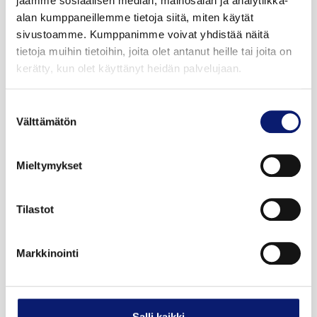
jaamme sosiaalisen median, mainosalan ja analytiikka-
alan kumppaneillemme tietoja siitä, miten käytät
sivustoamme. Kumppanimme voivat yhdistää näitä
tietoja muihin tietoihin, joita olet antanut heille tai joita on
kerätty, kun olet käyttänyt heidän palvelujaan.
2025
13 500 km
Sähkö
Vantaa
Suostumuksen
Välttämätön
valinta
VOLVO EX90
TWIN PERFORMANCE ULTRA
Mieltymykset
79 900 €
alk. 878 €/kk
Tilastot
Markkinointi
Salli kaikki