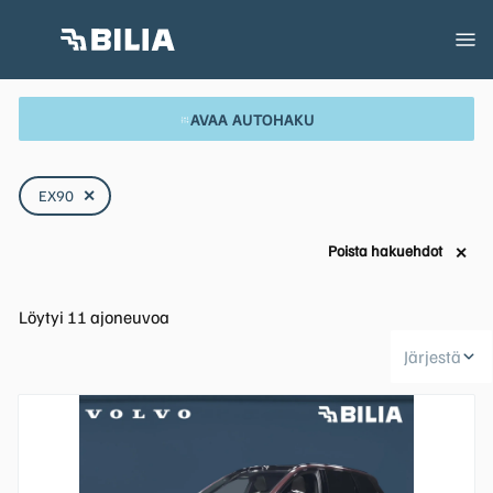
AVAA AUTOHAKU
EX90
✕
Poista hakuehdot
✕
Löytyi
11
ajoneuvoa
Järjestä