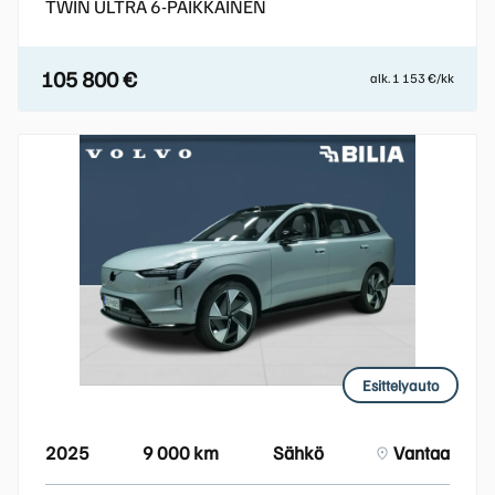
TWIN ULTRA 6-PAIKKAINEN
105 800 €
alk. 1 153 €/kk
Esittelyauto
2025
9 000 km
Sähkö
Vantaa