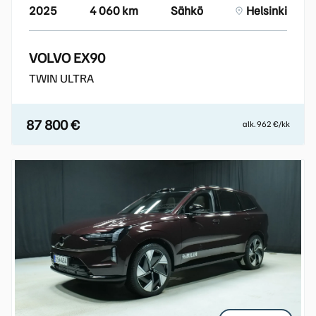
2025
4 060 km
Sähkö
Helsinki
VOLVO EX90
TWIN ULTRA
87 800 €
alk. 962 €/kk