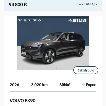
93 800 €
alk. 1 026 €/kk
Esittelyauto
2026
3 020 km
Sähkö
Espoo
VOLVO EX90