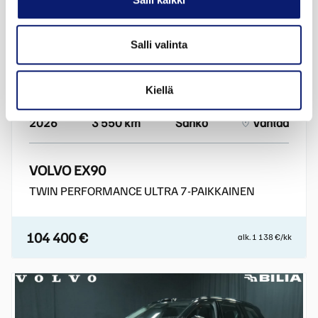
Salli valinta
Esittelyauto
Kiellä
2026
3 550 km
Sähkö
Vantaa
VOLVO EX90
TWIN PERFORMANCE ULTRA 7-PAIKKAINEN
104 400 €
alk. 1 138 €/kk