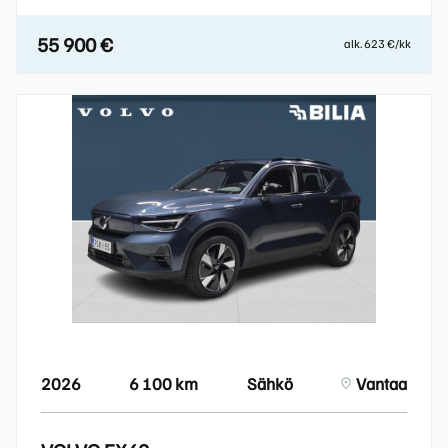
55 900 €
alk. 623 €/kk
2026
6 100 km
Sähkö
Vantaa