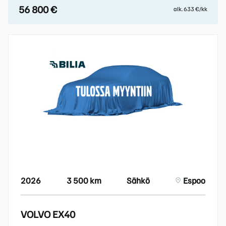
56 800 €
alk. 633 €/kk
2026
3 500 km
Sähkö
Espoo
VOLVO EX40