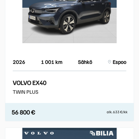
2026
1 001 km
Sähkö
Espoo
VOLVO EX40
TWIN PLUS
56 800 €
alk. 633 €/kk