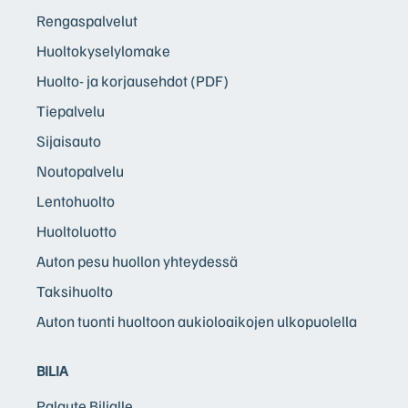
Rengaspalvelut
Huoltokyselylomake
Huolto- ja korjausehdot (PDF)
Tiepalvelu
Sijaisauto
Noutopalvelu
Lentohuolto
Huoltoluotto
Auton pesu huollon yhteydessä
Taksihuolto
Auton tuonti huoltoon aukioloaikojen ulkopuolella
BILIA
Palaute Bilialle