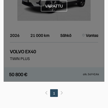
VARATTU
2026
21 000 km
Sähkö
Vantaa
VOLVO EX40
TWIN PLUS
50 800 €
alk. 569 €/kk
1