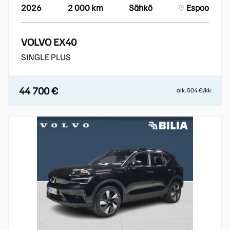
2026
2 000 km
Sähkö
Espoo
VOLVO EX40
SINGLE PLUS
44 700 €
alk. 504 €/kk