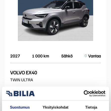
2027
1 000 km
Sähkö
Vantaa
VOLVO EX40
TWIN ULTRA
58 800 €
alk. 654 €/kk
Suostumus
Yksityiskohdat
Tietoja