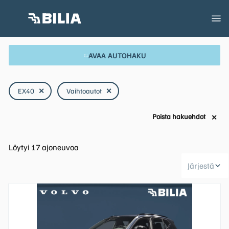
AVAA AUTOHAKU
EX40
✕
Vaihtoautot
✕
Poista hakuehdot
✕
Löytyi
17
ajoneuvoa
Järjestä