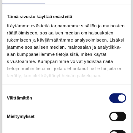
Tämä sivusto käyttää evästeitä
Käytämme evästeitä tarjoamamme sisällön ja mainosten
räätälöimiseen, sosiaalisen median ominaisuuksien
tukemiseen ja kävijämäärämme analysoimiseen. Lisäksi
jaamme sosiaalisen median, mainosalan ja analytiikka-
alan kumppaneillemme tietoja siitä, miten käytät
sivustoamme. Kumppanimme voivat yhdistää näitä
tietoja muihin tietoihin, joita olet antanut heille tai joita on
kerätty, kun olet käyttänyt heidän palvelujaan.
2026
3 000 km
Sähkö
Vantaa
Suostumuksen
Välttämätön
valinta
VOLVO EX40
TWIN PLUS
Mieltymykset
52 500 €
alk. 587 €/kk