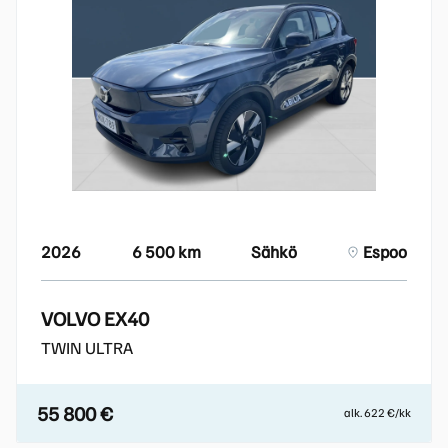
2026
6 500 km
Sähkö
Espoo
VOLVO EX40
TWIN ULTRA
55 800 €
alk. 622 €/kk