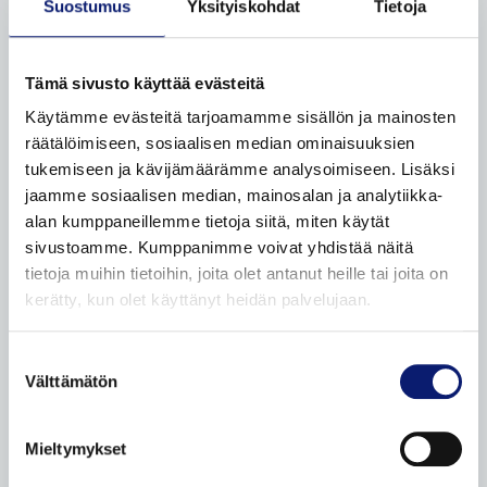
Suostumus
Yksityiskohdat
Tietoja
Volvo Huoltosopimus
Odotusauto
Tämä sivusto käyttää evästeitä
Auton toimitus
Käytämme evästeitä tarjoamamme sisällön ja mainosten
Volvon palautus
räätälöimiseen, sosiaalisen median ominaisuuksien
Volvo sähköistyy
tukemiseen ja kävijämäärämme analysoimiseen. Lisäksi
Yritysasiakkaat
jaamme sosiaalisen median, mainosalan ja analytiikka-
alan kumppaneillemme tietoja siitä, miten käytät
Yksityisasiakkaat
sivustoamme. Kumppanimme voivat yhdistää näitä
Taksit
tietoja muihin tietoihin, joita olet antanut heille tai joita on
kerätty, kun olet käyttänyt heidän palvelujaan.
Etämyynnin ehdot
Suostumuksen
VAIHTOAUTOT
Välttämätön
valinta
Autohaku
Volvo Selekt vaihtoautot
Mieltymykset
Bilia Complete vaihtoautot