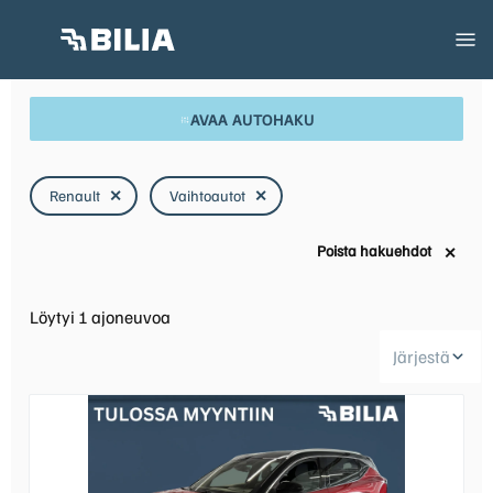
AVAA AUTOHAKU
Renault
✕
Vaihtoautot
✕
Poista hakuehdot
✕
Löytyi
1
ajoneuvoa
Järjestä