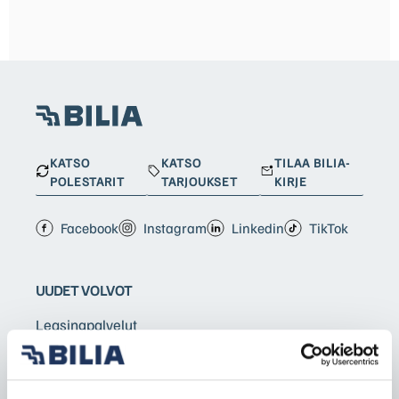
KATSO
KATSO
TILAA BILIA-
POLESTARIT
TARJOUKSET
KIRJE
Facebook
Instagram
Linkedin
TikTok
UUDET VOLVOT
Leasingpalvelut
Bilia Yksityisleasing
Koeajopalvelu