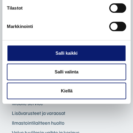
Bilia lisäpalvelut
Tilastot
Bilia vaihtoautot
Vaihtoauton ostovinkit
Markkinointi
Ostamme henkilöautoja
Etämyynnin ehdot
Salli kaikki
VOLVO HUOLTOPALVELUT
Salli valinta
Volvo Omamekaanikko
Korikorjaamo
Kiellä
Volvo Essential -huolto
Mobile service
Lisävarusteet ja varaosat
Ilmastointilaitteen huolto
Volvo tuulilasin vaihto ja korjaus