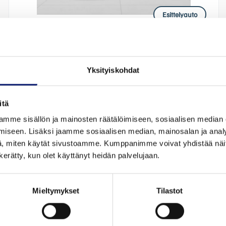
Esittelyauto
2026
800 km
Sähkö
Bilia | Polestar Helsinki
Yksityiskohdat
POLESTAR 4
LONG RANGE DUAL MOTOR PRIME
itä
mme sisällön ja mainosten räätälöimiseen, sosiaalisen median
58 690 €
alk. 653 €/kk
iseen. Lisäksi jaamme sosiaalisen median, mainosalan ja analy
, miten käytät sivustoamme. Kumppanimme voivat yhdistää näitä t
n kerätty, kun olet käyttänyt heidän palvelujaan.
Mieltymykset
Tilastot