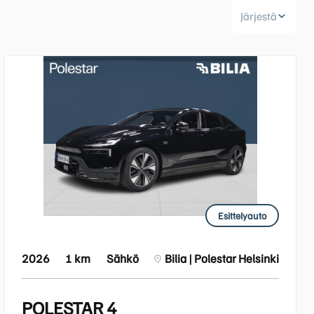
Järjestä
Huoltokyselylomake
Leasingpalvelut
Koeajopalvelu
Bilian yksityisleasinglaskuri
Volvo Huoltosopimus
Vientiautopalvelut | Bilia
Esittelyauto
Taksit
2026
1 km
Sähkö
Bilia | Polestar Helsinki
POLESTAR 4