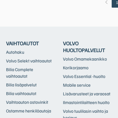
VAIHTOAUTOT
VOLVO
HUOLTOPALVELUT
Autohaku
Volvo Omamekaanikko
Volvo Selekt vaihtoautot
Korikorjaamo
Bilia Complete
vaihtoautot
Volvo Essential -huolto
Bilia lisäpalvelut
Mobile service
Bilia vaihtoautot
Lisävarusteet ja varaosat
Vaihtoauton ostovinkit
Ilmastointilaitteen huolto
Ostamme henkilöautoja
Volvo tuulilasin vaihto ja
korjaus