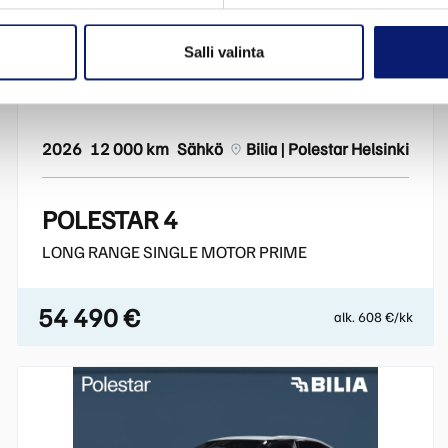
Salli valinta
Esittelyauto
2026
12 000 km
Sähkö
Bilia | Polestar Helsinki
POLESTAR 4
LONG RANGE SINGLE MOTOR PRIME
54 490 €
alk. 608 €/kk