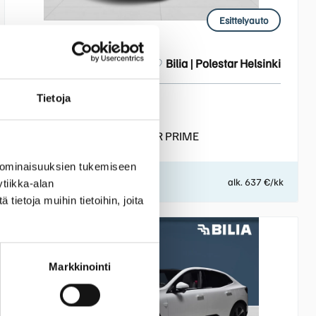
Esittelyauto
2026
14 600 km
Sähkö
Bilia | Polestar Helsinki
Tietoja
POLESTAR 4
LONG RANGE DUAL MOTOR PRIME
 ominaisuuksien tukemiseen
57 190 €
alk. 637 €/kk
tiikka-alan
ietoja muihin tietoihin, joita
Markkinointi