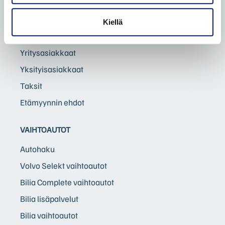
Auton toimitus
Volvon palautus
Kiellä
Volvo sähköistyy
Yritysasiakkaat
Yksityisasiakkaat
Taksit
Etämyynnin ehdot
VAIHTOAUTOT
Autohaku
Volvo Selekt vaihtoautot
Bilia Complete vaihtoautot
Bilia lisäpalvelut
Bilia vaihtoautot