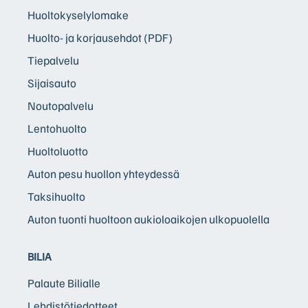
Huoltokyselylomake
Huolto- ja korjausehdot (PDF)
Tiepalvelu
Sijaisauto
Noutopalvelu
Lentohuolto
Huoltoluotto
Auton pesu huollon yhteydessä
Taksihuolto
Auton tuonti huoltoon aukioloaikojen ulkopuolella
BILIA
Palaute Bilialle
Lehdistötiedotteet