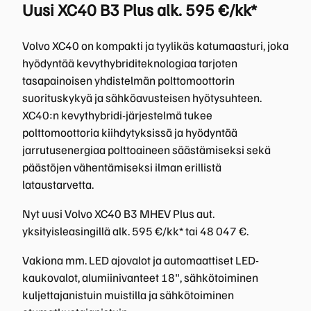
Uusi XC40 B3 Plus alk. 595 €/kk*
Volvo XC40 on kompakti ja tyylikäs katumaasturi, joka
hyödyntää kevythybriditeknologiaa tarjoten
tasapainoisen yhdistelmän polttomoottorin
suorituskykyä ja sähköavusteisen hyötysuhteen.
XC40:n kevythybridi-järjestelmä tukee
polttomoottoria kiihdytyksissä ja hyödyntää
jarrutusenergiaa polttoaineen säästämiseksi sekä
päästöjen vähentämiseksi ilman erillistä
lataustarvetta.
Nyt uusi Volvo XC40 B3 MHEV Plus aut.
yksityisleasingillä alk. 595 €/kk* tai 48 047 €.
Vakiona mm. LED ajovalot ja automaattiset LED-
kaukovalot, alumiinivanteet 18", sähkötoiminen
kuljettajanistuin muistilla ja sähkötoiminen