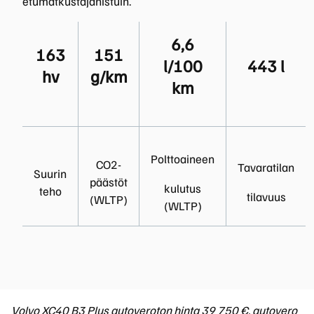
etumatkustajanistuin.
6,6
163
151
l/100
443 l
hv
g/km
km
Polttoaineen
CO2-
Tavaratilan
Suurin
päästöt
kulutus
teho
tilavuus
(WLTP)
(WLTP)
Volvo XC40 B3 Plus autoveroton hinta 39 750 €, autovero