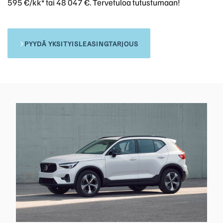
595 €/kk* tai 48 047 €. Tervetuloa tutustumaan!
PYYDÄ YKSITYISLEASINGTARJOUS