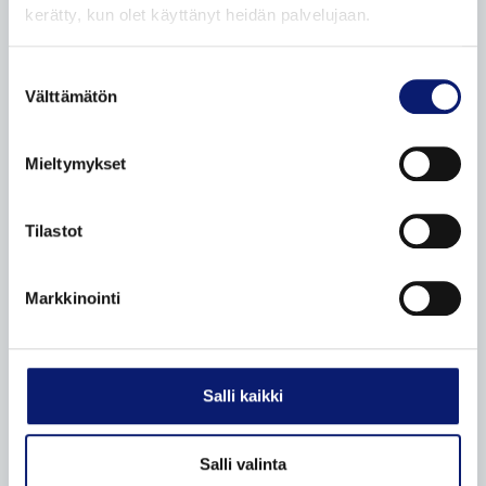
kerätty, kun olet käyttänyt heidän palvelujaan.
Suostumuksen
Välttämätön
valinta
KATSO
KATSO
TILAA BILIA-
POLESTARIT
TARJOUKSET
KIRJE
Mieltymykset
Facebook
Instagram
Linkedin
TikTok
Tilastot
UUDET VOLVOT
Markkinointi
Leasingpalvelut
Bilia Yksityisleasing
Koeajopalvelu
Salli kaikki
Volvo Huoltosopimus
Odotusauto
Salli valinta