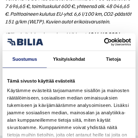
7 696,65 €, toimituskulut 600 €, yhteensä alk. 48 046,65
€. Polttoaineen kulutus EU-yhd. 6,6 l/100 km, CO2-päästöt
151 g/km (WLTP). Kuvien autot erikoisvarustein.
*Bilia yksityisleasing
esimerkkihinnat
48 kk/40 000 km
.
Käsiraha 0 €. Sopimus edellyttää hyväksytyn
luottopäätöksen. Myös muita sopimuspituuksia saatavilla.
Suostumus
Yksityiskohdat
Tietoja
Tarjous koskee uusia asiakastilauksia ja on voimassa
rajoitetun ajan.
Tämä sivusto käyttää evästeitä
Toimintamatka- ja kulutusarvot on tarkoitettu ensisijaisesti
automallien väliseen vertailuun. Auton kulutukseen ja
Käytämme evästeitä tarjoamamme sisällön ja mainosten
räätälöimiseen, sosiaalisen median ominaisuuksien
toimintamatkaan vaikuttavat muun muassa kuljettajan
tukemiseen ja kävijämäärämme analysoimiseen. Lisäksi
ajotapa, ajonopeus, lämpötila, keli- ja ajo-olosuhteet sekä
jaamme sosiaalisen median, mainosalan ja analytiikka-
auton kuormaus.
alan kumppaneillemme tietoja siitä, miten käytät
sivustoamme. Kumppanimme voivat yhdistää näitä
tietoja muihin tietoihin, joita olet antanut heille tai joita on