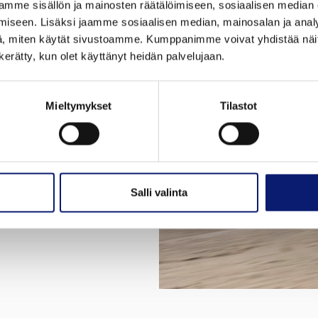
mme sisällön ja mainosten räätälöimiseen, sosiaalisen median
iseen. Lisäksi jaamme sosiaalisen median, mainosalan ja analy
4 -malleja
, miten käytät sivustoamme. Kumppanimme voivat yhdistää näitä t
n kerätty, kun olet käyttänyt heidän palvelujaan.
alikoimaan ja löydä oma
Mieltymykset
Tilastot
Salli valinta