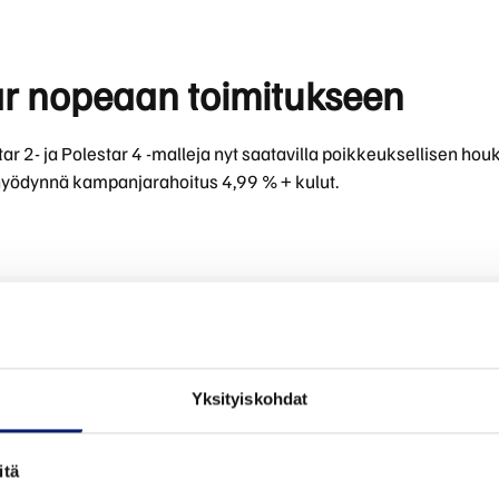
ustu tarjoukseen ja kysy lisää myyjiltämme.
ar nopeaan toimitukseen
849 €/kk
sleasingillä, nyt alk. 849 €/kk (36 kk/30 000 km).
tar 2- ja Polestar 4 -malleja nyt saatavilla poikkeuksellisen houk
 hyödynnä kampanjarahoitus 4,99 % + kulut.
Yksityiskohdat
itä