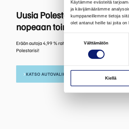
Käytämme evästeitä tarjoama
ja kävijämäärämme analysoim
Uusia Polestar 2- ja Polestar 
kumppaneillemme tietoja siitä
olet antanut heille tai joita o
nopeaan toimitukseen
Suostumuksen
Erään autoja 4,99 % rahoitustarjous + kulut. Tutustu v
Välttämätön
valinta
Polestarisi!
KATSO AUTOVALIKOIMA
Kiellä