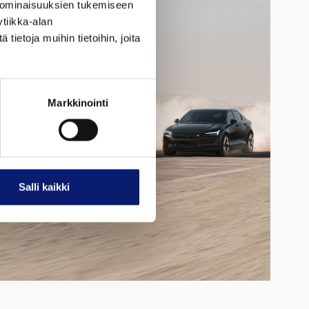
 ominaisuuksien tukemiseen
tiikka-alan
ietoja muihin tietoihin, joita
Markkinointi
Salli kaikki