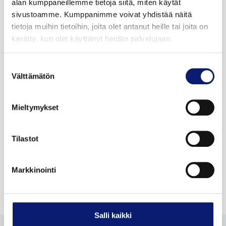
alan kumppaneillemme tietoja siitä, miten käytät
sivustoamme. Kumppanimme voivat yhdistää näitä
Kysy lisää myyjiltämme!
tietoja muihin tietoihin, joita olet antanut heille tai joita on
kerätty, kun olet käyttänyt heidän palvelujaan.
Suostumuksen
Välttämätön
valinta
Mieltymykset
Tilastot
Markkinointi
Salli kaikki