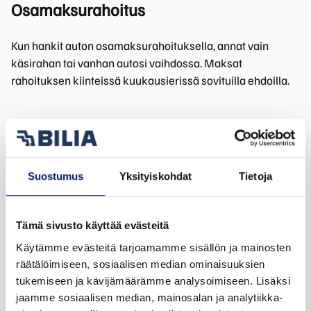
Osamaksurahoitus
Kun hankit auton osamaksurahoituksella, annat vain
käsirahan tai vanhan autosi vaihdossa. Maksat
rahoituksen kiinteissä kuukausierissä sovituilla ehdoilla.
Suostumus
Yksityiskohdat
Tietoja
Yksityisleasing
Yksityisleasing on helppo ja riskitön tapa hankkia uusi
Tämä sivusto käyttää evästeitä
auto. Yksityisleasing tarkoittaa autoilua silloin ja siten kuin
Käytämme evästeitä tarjoamamme sisällön ja mainosten
sinulle sopii, ilman auton omistamiseen liittyviä
räätälöimiseen, sosiaalisen median ominaisuuksien
kustannuksia ja riskejä. Yksityisleasingin etuna on kiinteä
tukemiseen ja kävijämäärämme analysoimiseen. Lisäksi
kuukausihinta valitsitpa uuden Polestar-auton tai
jaamme sosiaalisen median, mainosalan ja analytiikka-
vaihtoauton.