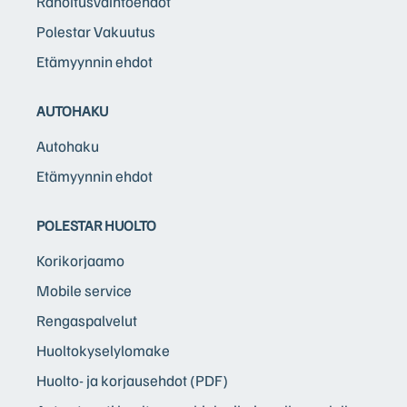
Rahoitusvaihtoehdot
Polestar Vakuutus
Etämyynnin ehdot
AUTOHAKU
Autohaku
Etämyynnin ehdot
POLESTAR HUOLTO
Korikorjaamo
Mobile service
Rengaspalvelut
Huoltokyselylomake
Huolto- ja korjausehdot (PDF)