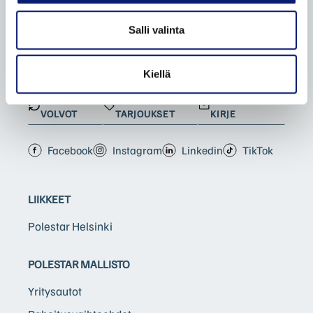
Salli valinta
BILIA | POLESTAR
Kiellä
KATSO
KATSO
TILAA BILIA-
VOLVOT
TARJOUKSET
KIRJE
Facebook
Instagram
Linkedin
TikTok
LIIKKEET
Polestar Helsinki
POLESTAR MALLISTO
Yritysautot