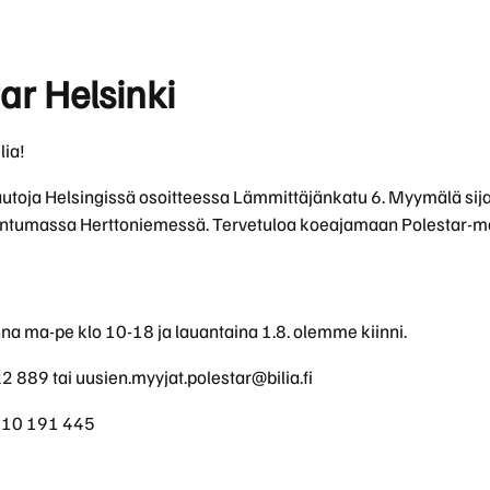
ustu tarjoukseen ja kysy lisää myyjiltämme.
tar Helsinki
849 €/kk
sleasingillä, nyt alk. 849 €/kk (36 kk/30 000 km).
lia!
utoja Helsingissä osoitteessa Lämmittäjänkatu 6. Myymälä sija
tuntumassa Herttoniemessä. Tervetuloa koeajamaan Polestar-mal
nna ma-pe klo 10-18 ja lauantaina 1.8. olemme kiinni.
22 889 tai
uusien.myyjat.polestar@bilia.fi
 010 191 445