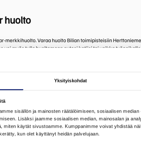
r huolto
tar-merkkihuolto. Varaa huolto Bilian toimipisteisiin Herttoniem
ice voi myös tulla huoltamaan autosi kotiisi tai vaikka työpaikall
o, mikäli autoosi tulee vahinko tai vaurio.
istaiseksi Mankkaanlaaksontien kautta, tietöiden vuoksi.
Yksityiskohdat
itä
mme sisällön ja mainosten räätälöimiseen, sosiaalisen median
ar-huoltoon Biliassa >>
iseen. Lisäksi jaamme sosiaalisen median, mainosalan ja analy
, miten käytät sivustoamme. Kumppanimme voivat yhdistää näitä t
n kerätty, kun olet käyttänyt heidän palvelujaan.