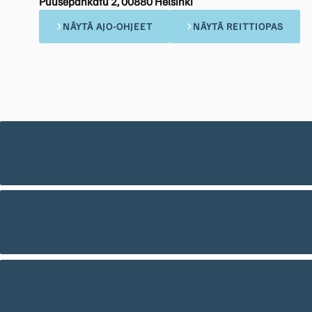
Puusepänkatu 2, 00880 Helsinki
NÄYTÄ AJO-OHJEET
NÄYTÄ REITTIOPAS