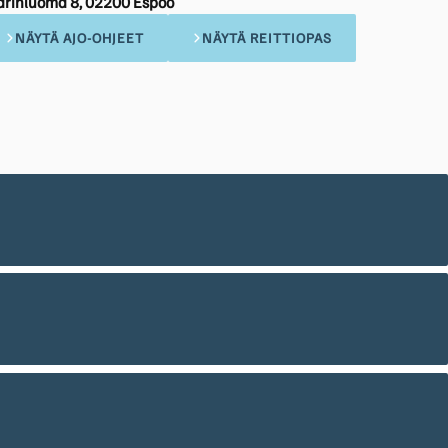
arinluoma 8, 02200 Espoo
NÄYTÄ AJO-OHJEET
NÄYTÄ REITTIOPAS