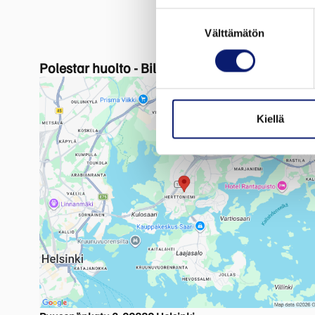
Suostumuksen
Välttämätön
valinta
Polestar huolto - Bilia Herttoniemi
Kiellä