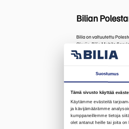
Bilian Polesta
Bilia on valtuutettu Poles
Olariin. Bilia Mobile Serv
palvelee myös korikorjaam
Bilia Olariin ajoreitti to
Suostumus
Huolto palvelee
ma-pe klo 7-18
Tämä sivusto käyttää eväste
la suljettu
Käytämme evästeitä tarjoama
Tutustu tarkemmin Polest
ja kävijämäärämme analysoim
kumppaneillemme tietoja siitä
olet antanut heille tai joita o