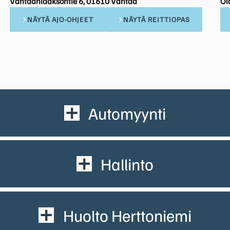
Vantaanlaaksontie 6, 01610 Vantaa
Ol
NÄYTÄ AJO-OHJEET
NÄYTÄ REITTIOPAS
Automyynti
Hallinto
Huolto Herttoniemi