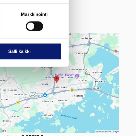
Markkinointi
lestar huolto - Bilia Olari
Salli kaikki