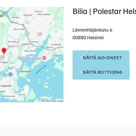
Bilia | Polestar Hel
Lämmittäjänkatu 6
00880 Helsinki
NÄYTÄ AJO-OHJEET
NÄYTÄ REITTIOPAS