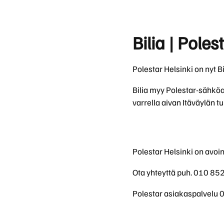
Polestar-sähköautot nyt
Sopimuskausi alkaen 36 kk/30 000 km. Tut
Rengaspalvelut
yksityisleasingillä
Bilia | Poles
Uudet Polestar 4, Polestar 3 ja Polestar 2 -sähköautot
Polestar 3 yksityisleasingillä alk. 
nyt huolettomalla yksityisleasingillä. Katso tarjoukset.
Hanki uusi Polestar 3 huolettomalla yksityi
Polestar Helsinki on nyt Bi
Bilia myy Polestar-sähköa
varrella aivan Itäväylän 
Polestar Helsinki on avoi
Ota yhteyttä puh. 010 85
Polestar asiakaspalvelu