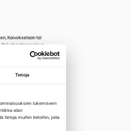
een, Kaivokselaan tai
e. Kaivokselassa sinua
Tietoja
 ominaisuuksien tukemiseen
tiikka-alan
ietoja muihin tietoihin, joita