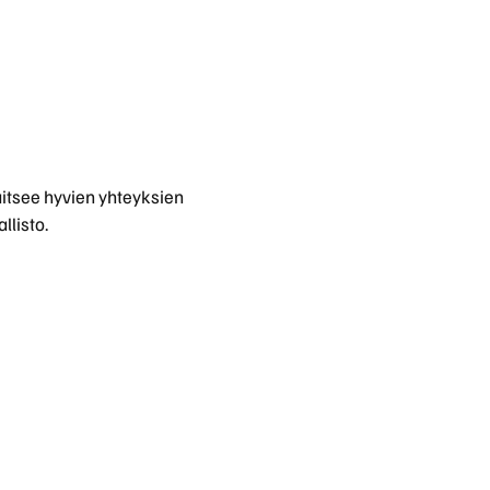
Polestar vakuutus
itsee hyvien yhteyksien
listo.