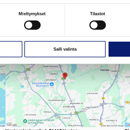
Mieltymykset
Tilastot
Polestar huolto - Bilia Kaivoksela
Po
Salli valinta