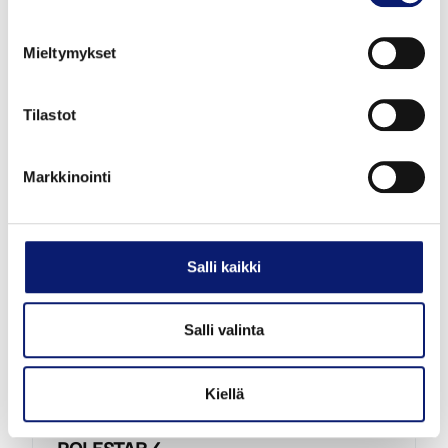
Mieltymykset
57 490 €
alk. 640 €/kk
Tilastot
Markkinointi
Salli kaikki
Esittelyauto
Salli valinta
2026
1 km
Sähkö
Bilia | Polestar Helsinki
Kiellä