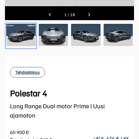
1
/
18
Tehdastakuu
Polestar 4
Long Range Dual motor Prime I Uusi
ajamaton
60 900 €
ALK. 676 € / KK