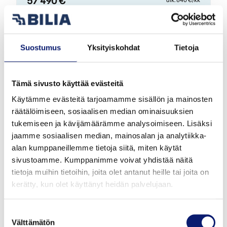
Suostumus
Yksityiskohdat
Tietoja
Tämä sivusto käyttää evästeitä
Käytämme evästeitä tarjoamamme sisällön ja mainosten
räätälöimiseen, sosiaalisen median ominaisuuksien
tukemiseen ja kävijämäärämme analysoimiseen. Lisäksi
jaamme sosiaalisen median, mainosalan ja analytiikka-
alan kumppaneillemme tietoja siitä, miten käytät
sivustoamme. Kumppanimme voivat yhdistää näitä
2026
1 km
Sähkö
Bilia | Polestar Helsinki
tietoja muihin tietoihin, joita olet antanut heille tai joita on
kerätty, kun olet käyttänyt heidän palvelujaan.
POLESTAR 4
LONG RANGE SINGLE MOTOR BUSINESS I
Suostumuksen
Välttämätön
UUSI AJAMATON
valinta