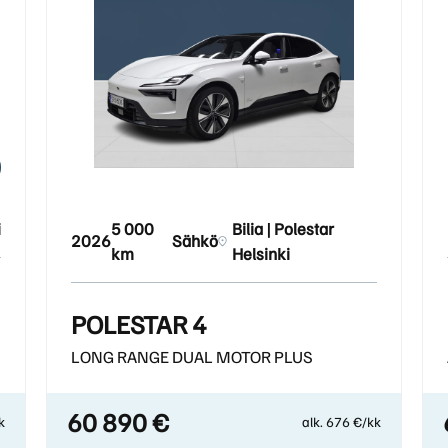
i
5 000
Bilia | Polestar
2026
Sähkö
km
Helsinki
POLESTAR 4
LONG RANGE DUAL MOTOR PLUS
60 890 €
k
alk. 676 €/kk