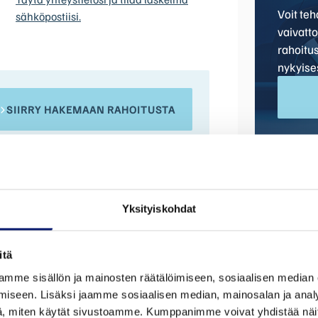
Voit te
sähköpostiisi.
vaivatt
rahoitu
nykyise
SIIRRY HAKEMAAN RAHOITUSTA
Yksityiskohdat
itä
mme sisällön ja mainosten räätälöimiseen, sosiaalisen median
Malli
Mittarilu
iseen. Lisäksi jaamme sosiaalisen median, mainosalan ja analy
4
50 km
, miten käytät sivustoamme. Kumppanimme voivat yhdistää näitä t