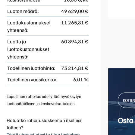
Luoton määrä:
49 629,00 €
Luottokustannukset
11 265,81 €
yhteensä:
Luotto ja
60 894,81 €
luottokustannukset
yhteensä:
Todellinen luottohinta:
73 214,81 €
Todellinen vuosikorko:
6,01 %
Lopullinen rahoitus edellyttää hyväksytyn
KOTII
luottopäätöksen ja kaskovakuutuksen.
Osta 
Haluatko rahoituslaskelman itsellesi
talteen?
Täytä yhteystietosi ja tilaa laskelma