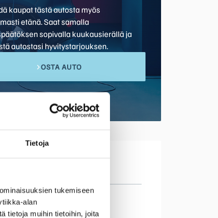
hdä kaupat tästä autosta myös
omasti etänä. Saat samalla
späätöksen sopivalla kuukausierällä ja
stä autostasi hyvitystarjouksen.
OSTA AUTO
Tietoja
 ominaisuuksien tukemiseen
kema
tiikka-alan
ietoja muihin tietoihin, joita