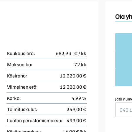
Ota yh
Kuukausierä:
683,93
€ / kk
Maksuaika:
72 kk
Käsiraha:
12 320,00 €
Viimeinen erä:
12 320,00 €
Korko:
4,99 %
Jätä nume
Toimituskulut:
349,00 €
Luoton perustamismaksu:
499,00 €
Käsittelymaksu:
16,00 €/kk