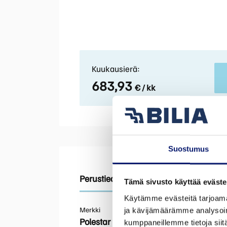
Kuukausierä:
683,93
€ / kk
Suostumus
Perustiedot
Tekniset tiedot
Varusteet
Tämä sivusto käyttää eväste
Käytämme evästeitä tarjoama
Merkki
ja kävijämäärämme analysoim
Polestar
kumppaneillemme tietoja siitä