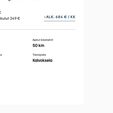
Polestar vakuutus
€
ALK. 684 € / KK
skulut 349 €
Ajetut kilometrit
50 km
ma
Toimipiste
Kaivoksela