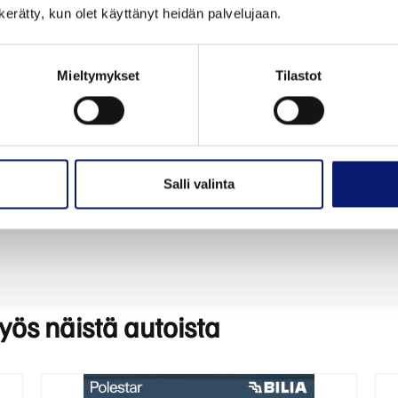
Korimalli
Ovien luk
n kerätty, kun olet käyttänyt heidän palvelujaan.
Maastoauto
5
Ensimmäinen käyttöönottopäivä
Vaihteisto
30.6.2026
Automaa
Mieltymykset
Tilastot
Väri
Käyttövoi
Harmaa
Sähkö
Rekisterinumero
ALV-vähen
NON-504
Kyllä
Salli valinta
myös näistä autoista