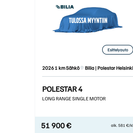
Esittelyauto
2026
1 km
Sähkö
Bilia | Polestar Helsink
POLESTAR 4
LONG RANGE SINGLE MOTOR
51 900 €
alk. 581 €/k