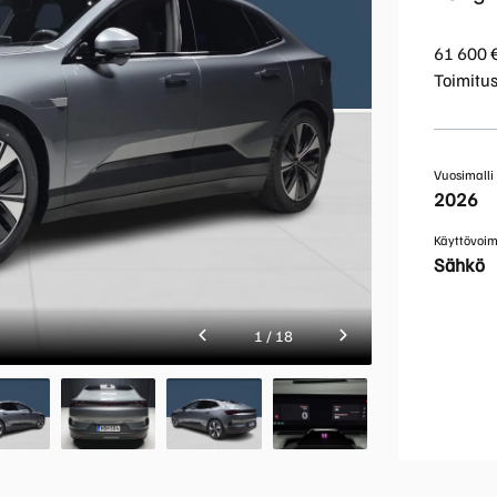
ustu tarjoukseen ja kysy lisää myyjiltämme.
61 600 
Toimitu
849 €/kk
sleasingillä, nyt alk. 849 €/kk (36 kk/30 000 km).
Vuosimalli
2026
Käyttövoi
Sähkö
1
/
18