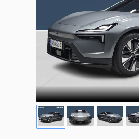
Polestar-sähköautot nyt
Sopimuskausi alkaen 36 kk/30 000 km. Tut
Rengaspalvelut
yksityisleasingillä
Uudet Polestar 4, Polestar 3 ja Polestar 2 -sähköautot
Polestar 3 yksityisleasingillä alk. 
nyt huolettomalla yksityisleasingillä. Katso tarjoukset.
Hanki uusi Polestar 3 huolettomalla yksityi