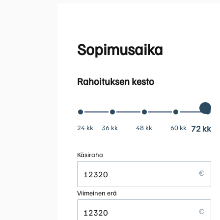
Sopimusaika
Rahoituksen kesto
24 kk
36 kk
48 kk
60 kk
72 kk
Käsiraha
Viimeinen erä