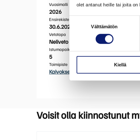
Vuosimalli
olet antanut heille tai joita o
2026
Ensirekisteröinti
Suostumuksen
30.6.2026
Välttämätön
valinta
Vetotapa
Neliveto
Istumapaikkoja
5
Toimipiste
Kiellä
Kaivoksela
Voisit olla kiinnostunut 