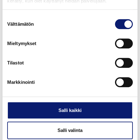
kerätty, kun olet käyttänyt heidän palvelujaan.
Suostumuksen
Uusi auto
Välttämätön
valinta
2026
1 km
Sähkö
Bilia | Polestar Helsinki
Mieltymykset
POLESTAR 2
Tilastot
LONG RANGE DUAL MOTOR PRIME I UUSI
AJAMATON
Markkinointi
53 600 €
alk. 579 €/kk
Salli kaikki
Salli valinta