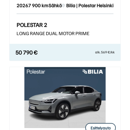
2026
7 900 km
Sähkö
Bilia | Polestar Helsinki
POLESTAR 2
LONG RANGE DUAL MOTOR PRIME
50 790 €
alk. 569 €/kk
Esittelyauto