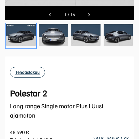
1
/
16
Tehdastakuu
Polestar 2
Long range Single motor Plus I Uusi
ajamaton
48 490 €
ALK. 545 € / KK