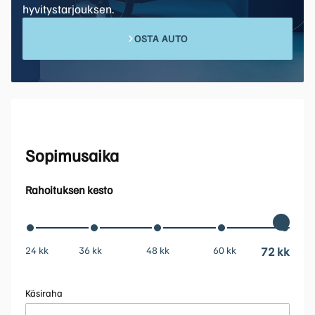
hyvitystarjouksen.
OSTA AUTO
Sopimusaika
Rahoituksen kesto
24 kk
36 kk
48 kk
60 kk
72 kk
Käsiraha