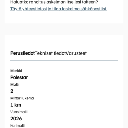
Haluatko rahoituslaskelman itsellesi talteen?
Täytä yhteystietosi ja tilaa laskelma sähköpostiisi.
Perustiedot
Tekniset tiedot
Varusteet
Merkki
Polestar
Malli
2
Mittarilukema
1 km
Vuosimalli
2026
Korimalli