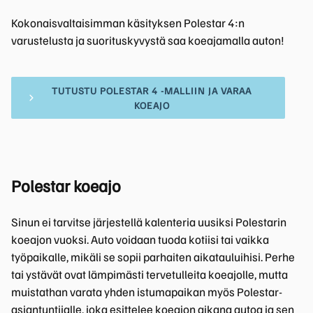
Kokonaisvaltaisimman käsityksen Polestar 4:n
varustelusta ja suorituskyvystä saa koeajamalla auton!
TUTUSTU POLESTAR 4 -MALLIIN JA VARAA
KOEAJO
Polestar koeajo
Sinun ei tarvitse järjestellä kalenteria uusiksi Polestarin
koeajon vuoksi. Auto voidaan tuoda kotiisi tai vaikka
työpaikalle, mikäli se sopii parhaiten aikatauluihisi. Perhe
tai ystävät ovat lämpimästi tervetulleita koeajolle, mutta
muistathan varata yhden istumapaikan myös Polestar-
asiantuntijalle, joka esittelee koeajon aikana autoa ja sen