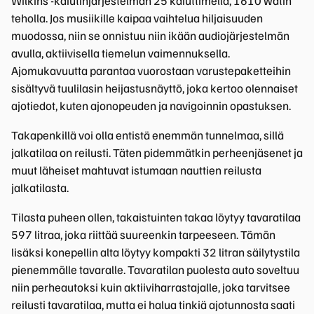
Wilkins -kaiutinjärjestelmän 25 kaiuttimella, 1610 watin
teholla. Jos musiikille kaipaa vaihtelua hiljaisuuden
muodossa, niin se onnistuu niin ikään audiojärjestelmän
avulla, aktiivisella tiemelun vaimennuksella.
Ajomukavuutta parantaa vuorostaan varustepaketteihin
sisältyvä tuulilasin heijastusnäyttö, joka kertoo olennaiset
ajotiedot, kuten ajonopeuden ja navigoinnin opastuksen.
Takapenkillä voi olla entistä enemmän tunnelmaa, sillä
jalkatilaa on reilusti. Täten pidemmätkin perheenjäsenet ja
muut läheiset mahtuvat istumaan nauttien reilusta
jalkatilasta.
Tilasta puheen ollen, takaistuinten takaa löytyy tavaratilaa
597 litraa, joka riittää suureenkin tarpeeseen. Tämän
lisäksi konepellin alta löytyy kompakti 32 litran säilytystila
pienemmälle tavaralle. Tavaratilan puolesta auto soveltuu
niin perheautoksi kuin aktiiviharrastajalle, joka tarvitsee
reilusti tavaratilaa, mutta ei halua tinkiä ajotunnosta saati