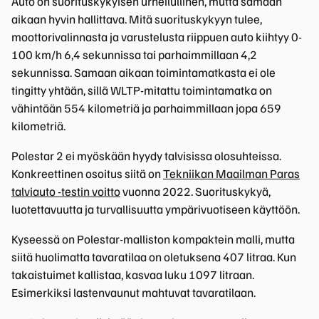
Auto on suorituskykyisen urheilullinen, mutta samaan
aikaan hyvin hallittava. Mitä suorituskykyyn tulee,
moottorivalinnasta ja varustelusta riippuen auto kiihtyy 0-
100 km/h 6,4 sekunnissa tai parhaimmillaan 4,2
sekunnissa. Samaan aikaan toimintamatkasta ei ole
tingitty yhtään, sillä WLTP-mitattu toimintamatka on
vähintään 554 kilometriä ja parhaimmillaan jopa 659
kilometriä.
Polestar 2 ei myöskään hyydy talvisissa olosuhteissa.
Konkreettinen osoitus siitä on
Tekniikan Maailman Paras
talviauto -testin voitto
vuonna 2022. Suorituskykyä,
luotettavuutta ja turvallisuutta ympärivuotiseen käyttöön.
Kyseessä on Polestar-malliston kompaktein malli, mutta
siitä huolimatta tavaratilaa on oletuksena 407 litraa. Kun
takaistuimet kallistaa, kasvaa luku 1097 litraan.
Esimerkiksi lastenvaunut mahtuvat tavaratilaan.