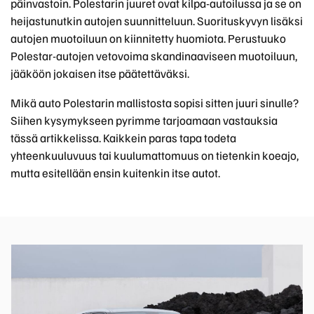
päinvastoin. Polestarin juuret ovat kilpa-autoilussa ja se on
heijastunutkin autojen suunnitteluun. Suorituskyvyn lisäksi
autojen muotoiluun on kiinnitetty huomiota. Perustuuko
Polestar-autojen vetovoima skandinaaviseen muotoiluun,
jääköön jokaisen itse päätettäväksi.
Mikä auto Polestarin mallistosta sopisi sitten juuri sinulle?
Siihen kysymykseen pyrimme tarjoamaan vastauksia
tässä artikkelissa. Kaikkein paras tapa todeta
yhteenkuuluvuus tai kuulumattomuus on tietenkin koeajo,
mutta esitellään ensin kuitenkin itse autot.