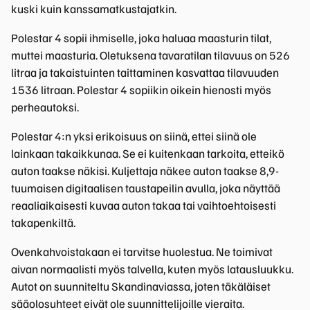
kuski kuin kanssamatkustajatkin.
Polestar 4 sopii ihmiselle, joka haluaa maasturin tilat,
muttei maasturia. Oletuksena tavaratilan tilavuus on 526
litraa ja takaistuinten taittaminen kasvattaa tilavuuden
1536 litraan. Polestar 4 sopiikin oikein hienosti myös
perheautoksi.
Polestar 4:n yksi erikoisuus on siinä, ettei siinä ole
lainkaan takaikkunaa. Se ei kuitenkaan tarkoita, etteikö
auton taakse näkisi. Kuljettaja näkee auton taakse 8,9-
tuumaisen digitaalisen taustapeilin avulla, joka näyttää
reaaliaikaisesti kuvaa auton takaa tai vaihtoehtoisesti
takapenkiltä.
Ovenkahvoistakaan ei tarvitse huolestua. Ne toimivat
aivan normaalisti myös talvella, kuten myös latausluukku.
Autot on suunniteltu Skandinaviassa, joten täkäläiset
sääolosuhteet eivät ole suunnittelijoille vieraita.