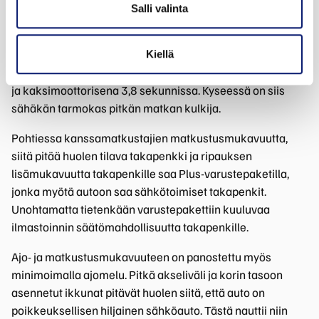
matkustusmukavuutta ja reilua toimintamatkaa.
Salli valinta
Moottorivalinnasta riippuen Polestar 4:n WLTP-mitattu
toimintamatka on 590 kilometriä tai 620 kilometriä.
Kiellä
Yksimoottorisena auto kiihtyy 0-100 km/h 7,1 sekunnissa
ja kaksimoottorisena 3,8 sekunnissa. Kyseessä on siis
sähäkän tarmokas pitkän matkan kulkija.
Pohtiessa kanssamatkustajien matkustusmukavuutta,
siitä pitää huolen tilava takapenkki ja ripauksen
lisämukavuutta takapenkille saa Plus-varustepaketilla,
jonka myötä autoon saa sähkötoimiset takapenkit.
Unohtamatta tietenkään varustepakettiin kuuluvaa
ilmastoinnin säätömahdollisuutta takapenkille.
Ajo- ja matkustusmukavuuteen on panostettu myös
minimoimalla ajomelu. Pitkä akseliväli ja korin tasoon
asennetut ikkunat pitävät huolen siitä, että auto on
poikkeuksellisen hiljainen sähköauto. Tästä nauttii niin