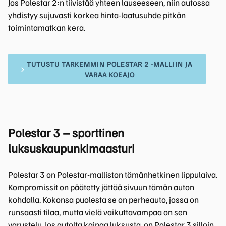
Jos Polestar 2:n tiivistää yhteen lauseeseen, niin autossa
yhdistyy sujuvasti korkea hinta-laatusuhde pitkän
toimintamatkan kera.
TUTUSTU TARKEMMIN POLESTAR 2 -MALLIIN JA
VARAA KOEAJO
Polestar 3 – sporttinen
luksuskaupunkimaasturi
Polestar 3 on Polestar-malliston tämänhetkinen lippulaiva.
Kompromissit on päätetty jättää sivuun tämän auton
kohdalla. Kokonsa puolesta se on perheauto, jossa on
runsaasti tilaa, mutta vielä vaikuttavampaa on sen
varustelu. Jos autolta kaipaa luksusta, on Polestar 3 silloin