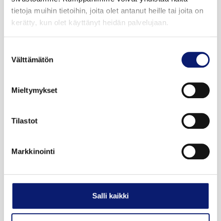
tietoja muihin tietoihin, joita olet antanut heille tai joita on
kerätty, kun olet käyttänyt heidän palvelujaan.
Suostumuksen
Välttämätön
valinta
Mieltymykset
Tilastot
Markkinointi
Polestar 4 – futuristinen sähköauto
Salli kaikki
Polestar 4 yhdistää luovasti Polestar 2:n ja Polestar 3:n
vahvuuksia tarjoten reilusti suorituskykyä,