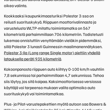
oikea valinta.
Kookkaaksi kaupunkimaasturiksi Polestar 3:ssa on
reilusti suorituskykyä. Riippuen moottorivalinnasta ja
varustelusta WLTP-mitattu toimintamatka on 567
kilometristä parhaimmillaan 706 kilometriin. Todistetusti
lukemaa onnistuttiin venyttämään vieläkin pidemmäksi,
sillä Polestar 3 lunasti Guinnessin maailmanennätyksen.
Polestar 3:lla (Long range Single motor) ajettiin yhdellä
latauksella peräti 935 kilometriä
.
Kokoonpanosta riippuen auto kiihtyy 0-100 km/h vauhtiin
7,8 sekunnissa tai parhaimmillaan 4,7 sekunnissa. Tehoa
siis löytyy, jos sitä kaipaa. Kaksimoottorisessa versiossa
käyttäjä voi tarpeensa mukaan valita optimoiko auto
suorituskykyä vai toimintamatkaa.
Plus- ja Pilot-varustepakettien myötä autoon saa Bowers &