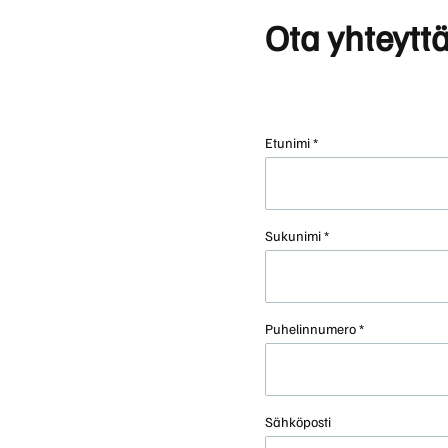
Volvon kevythybridi/bensiini katumaasturi XC40 
XC40
Rengaspalvelut
047 €. Tervetuloa tutustumaan!
Ota yhteytt
Kevythybridi/Bensiini
XC90
Uusi XC60 T8 Ultra Edition alk. 819 €/kk
Lataushybridi
Suomen suosituin katumaasturi XC60 on nyt saatava
lataushybridinä. Huolettomalla yksityisleasingillä 
Etunimi *
Volvo nyt edullisella Bilia
Sukunimi *
yksityisleasingillä
Uudet Volvo Long Range -lataushybridit 60- ja 90-
sarjoihin sekä EX30, EC40, EX40 ja EX90 -
Puhelinnumero *
täyssähköautot nyt huolettomalla
yksityisleasingsopimuksella.
Sähköposti