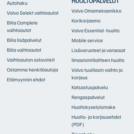
HUOLTOPALVELUT
Autohaku
Volvo Omamekaanikko
Volvo Selekt vaihtoautot
Korikorjaamo
Bilia Complete
vaihtoautot
Volvo Essential -huolto
Bilia lisäpalvelut
Mobile service
Bilia vaihtoautot
Lisävarusteet ja varaosat
Vaihtoauton ostovinkit
Ilmastointilaitteen huolto
Ostamme henkilöautoja
Volvo tuulilasin vaihto ja
korjaus
Etämyynnin ehdot
Katsastuspalvelu
Rengaspalvelut
Huoltokyselylomake
Huolto- ja korjausehdot
(PDF)