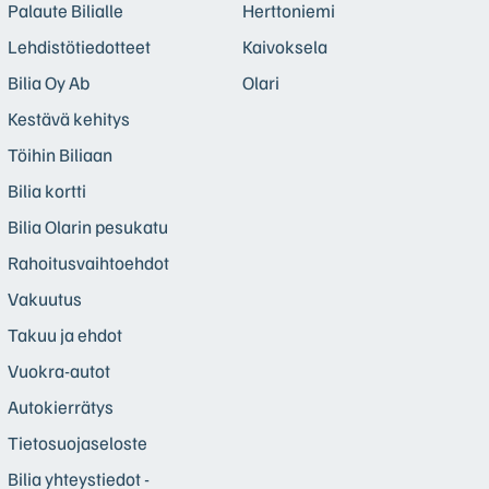
Palaute Bilialle
Herttoniemi
Lehdistötiedotteet
Kaivoksela
Bilia Oy Ab
Olari
Kestävä kehitys
Töihin Biliaan
Bilia kortti
Bilia Olarin pesukatu
Rahoitusvaihtoehdot
Vakuutus
Takuu ja ehdot
Vuokra-autot
Autokierrätys
Tietosuojaseloste
Bilia yhteystiedot -