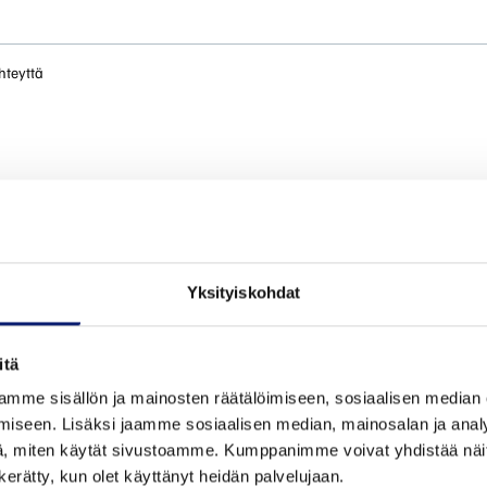
hteyttä
Yksityiskohdat
itä
mme sisällön ja mainosten räätälöimiseen, sosiaalisen median
iseen. Lisäksi jaamme sosiaalisen median, mainosalan ja analy
, miten käytät sivustoamme. Kumppanimme voivat yhdistää näitä t
n kerätty, kun olet käyttänyt heidän palvelujaan.