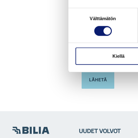
Suostumuksen
Bilia saa lähettää minu
Välttämätön
valinta
Hyväksyn tietosuojas
Tietosuojaseloste
Kiellä
LÄHETÄ
UUDET VOLVOT