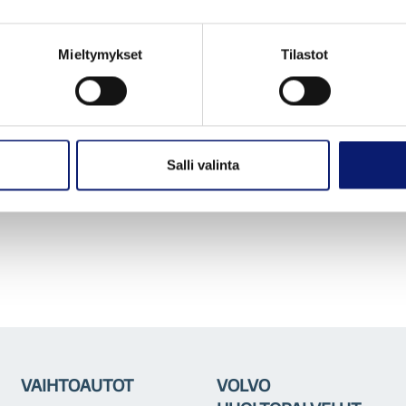
lle lisätietoja ja tarjouksia autoihin liittyen.
Mieltymykset
Tilastot
elosteen. *
Salli valinta
VAIHTOAUTOT
VOLVO