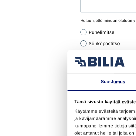
Haluan, että minuun otetaan y
Puhelimitse
Sähköpostitse
Lisätietoja
Suostumus
Tämä sivusto käyttää eväste
Käytämme evästeitä tarjoama
Toimipiste *
ja kävijämäärämme analysoim
kumppaneillemme tietoja siitä
Valitse toimipiste
olet antanut heille tai joita o