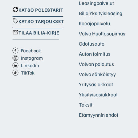
Leasingpalvelut
KATSO POLESTARIT
Bilia Yksityisleasing
KATSO TARJOUKSET
Koeajopalvelu
TILAA BILIA-KIRJE
Volvo Huoltosopimus
Odotusauto
Facebook
Auton toimitus
Instagram
Volvon palautus
Linkedin
TikTok
Volvo sähköistyy
Yritysasiakkaat
Yksityisasiakkaat
Taksit
Etämyynnin ehdot