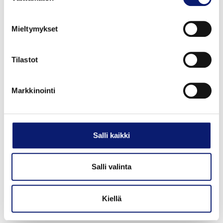
Kehä I
Länsi
Mieltymykset
Etelä
Tilastot
Markkinointi
Salli kaikki
Salli valinta
Kiellä
Varaa Mobile Service