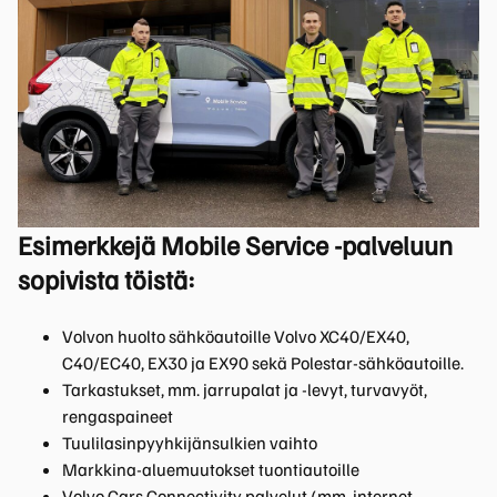
Esimerkkejä Mobile Service -palveluun
sopivista töistä:
Volvon huolto sähköautoille Volvo XC40/EX40,
C40/EC40, EX30 ja EX90 sekä Polestar-sähköautoille.
Tarkastukset, mm. jarrupalat ja -levyt, turvavyöt,
rengaspaineet
Tuulilasinpyyhkijänsulkien vaihto
Markkina-aluemuutokset tuontiautoille
Volvo Cars Connectivity palvelut (mm. internet,