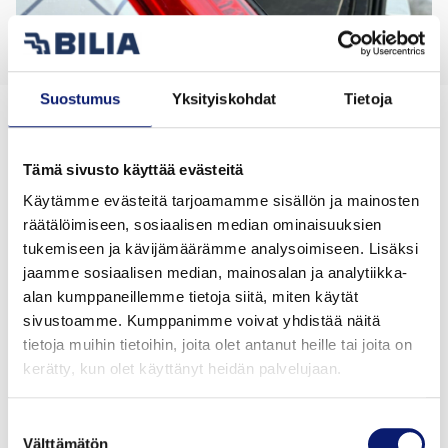
Suostumus
Yksityiskohdat
Tietoja
Palvelualueet
Tämä sivusto käyttää evästeitä
Käytämme evästeitä tarjoamamme sisällön ja mainosten
Klikkaa karttaa tai valitse alue valikosta.
räätälöimiseen, sosiaalisen median ominaisuuksien
tukemiseen ja kävijämäärämme analysoimiseen. Lisäksi
jaamme sosiaalisen median, mainosalan ja analytiikka-
alan kumppaneillemme tietoja siitä, miten käytät
sivustoamme. Kumppanimme voivat yhdistää näitä
tietoja muihin tietoihin, joita olet antanut heille tai joita on
Pohjoinen
kerätty, kun olet käyttänyt heidän palvelujaan.
Tuusulanväylä
Vihdintie
Suostumuksen
Itä
Välttämätön
valinta