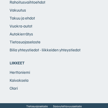
Rahoitusvaihtoehdot
Vakuutus
Takuu ja ehdot
Vuokra-autot
Autokierrätys
Tietosuojaseloste
Bilia yhteystiedot - liikkeiden yhteystiedot
LIIKKEET
Herttoniemi
Kaivoksela
Olari
Tietosuojaseloste
Saavutettavuusseloste