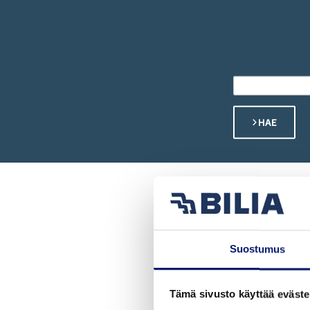
Volvon kevythybridi/bensiini katumaasturi XC40 
XC40
Rengaspalvelut
047 €. Tervetuloa tutustumaan!
Kevythybridi/Bensiini
XC90
Uusi XC60 T8 Ultra Edition alk. 819 €/kk
Lataushybridi
Suomen suosituin katumaasturi XC60 on nyt saatava
lataushybridinä. Huolettomalla yksityisleasingillä 
HAE
Volvo nyt edullisella Bilia
yksityisleasingillä
Uudet Volvo Long Range -lataushybridit 60- ja 90-
sarjoihin sekä EX30, EC40, EX40 ja EX90 -
Vinkki! Pirauta Biliaan ja
täyssähköautot nyt huolettomalla
Suostumus
yksityisleasingsopimuksella.
LIIKKEET
Tämä sivusto käyttää eväste