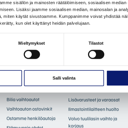
mme sisällön ja mainosten räätälöimiseen, sosiaalisen median
iseen. Lisäksi jaamme sosiaalisen median, mainosalan ja analy
, miten käytät sivustoamme. Kumppanimme voivat yhdistää näitä t
n kerätty, kun olet käyttänyt heidän palvelujaan.
Mieltymykset
Tilastot
VAIHTOAUTOT
VOLVO
HUOLTOPALVELUT
Autohaku
Volvo Omamekaanikko
Volvo Selekt vaihtoautot
Korikorjaamo
Bilia Complete
Salli valinta
vaihtoautot
Volvo Essential -huolto
Bilia lisäpalvelut
Mobile service
Bilia vaihtoautot
Lisävarusteet ja varaosat
Vaihtoauton ostovinkit
Ilmastointilaitteen huolto
Ostamme henkilöautoja
Volvo tuulilasin vaihto ja
korjaus
Etämyynnin ehdot