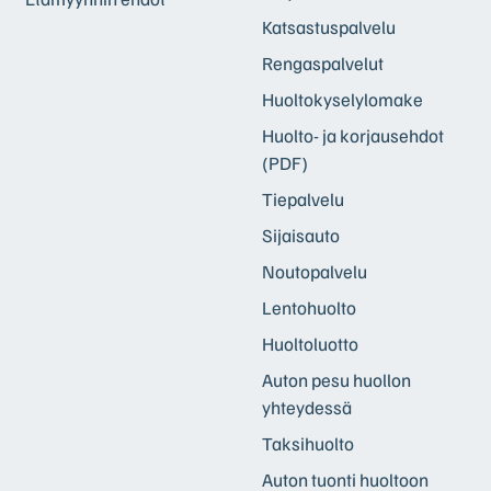
Katsastuspalvelu
Rengaspalvelut
Huoltokyselylomake
Huolto- ja korjausehdot
(PDF)
Tiepalvelu
Sijaisauto
Noutopalvelu
Lentohuolto
Huoltoluotto
Auton pesu huollon
yhteydessä
Taksihuolto
Auton tuonti huoltoon