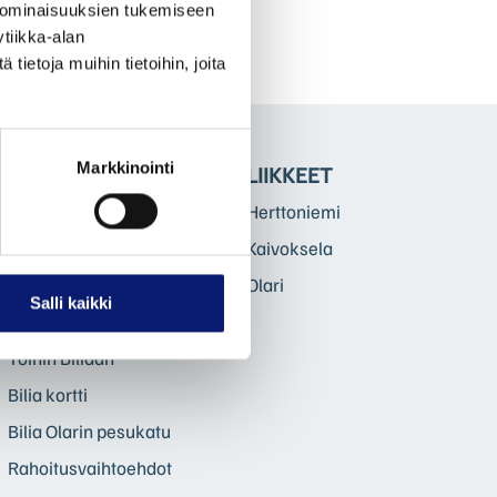
 ominaisuuksien tukemiseen
tiikka-alan
ietoja muihin tietoihin, joita
Markkinointi
BILIA
LIIKKEET
Palaute Bilialle
Herttoniemi
Lehdistötiedotteet
Kaivoksela
Bilia Oy Ab
Olari
Salli kaikki
Kestävä kehitys
Töihin Biliaan
Bilia kortti
Bilia Olarin pesukatu
Rahoitusvaihtoehdot