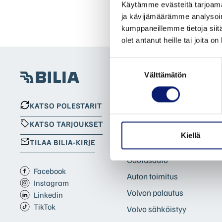
Käytämme evästeitä tarjoama
ja kävijämäärämme analysoim
kumppaneillemme tietoja siitä
olet antanut heille tai joita o
Suostumuksen
Välttämätön
valinta
UUDET VOLVOT
Leasingpalvelut
KATSO POLESTARIT
Bilia Yksityisleasing
KATSO TARJOUKSET
Koeajopalvelu
Kiellä
TILAA BILIA-KIRJE
Volvo Huoltosopimus
Odotusauto
Facebook
Auton toimitus
Instagram
Volvon palautus
Linkedin
TikTok
Volvo sähköistyy