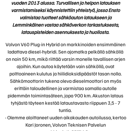
vuoden 2013 alussa. Turvallisen ja helpon latauksen
varmistamiseksi käynnistettiin yhteistyö, jossa Ensto
valmistaa tuotteet sähköauton lataukseen ja
Lemminkäinen vastaa sähköverkon tarkastuksesta,
latauspisteiden asennuksesta ja huollosta.
Volvon V60 Plug-in Hybrid on markkinoiden ensimmäinen
ladattava diesel-hybridi. Sen ajomatka pelkällä sähköllä
on noin 50 km, mikä riittää varsin monelle tavallisen arjen
ajoihin. Kun autoa käytetään vain sähköllä, ovat
polttoaineen kulutus ja hiilidioksidipäästöt tasan nolla.
Sähkömoottorin tukena oleva dieselmoottori on myös
erittäin taloudellinen ja varmistaa samalla autolle
pidemmän toimintasäteen, jopa 900 km. Akuston lataus
tyhjästä täyteen kestää lataustavasta riippuen 3,5 - 7
tuntia.
- Olemme aloittaneet uuden aikakauden autoilussa, kertoo
Kari Joronen, Volvon Teknisen Palvelun