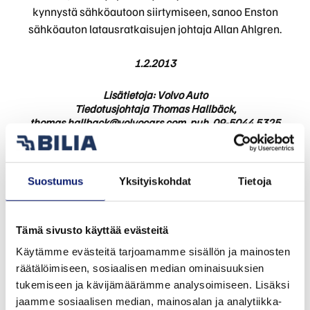
kynnystä sähköautoon siirtymiseen, sanoo Enston
sähköauton latausratkaisujen johtaja Allan Ahlgren.
1.2.2013
Lisätietoja: Volvo Auto
Tiedotusjohtaja Thomas Hallbäck,
thomas.hallback@volvocars.com
, puh. 09-5044 5325
www.media.volvocars.com
www.volvocars.fi
www.volvooceanrace.com
www.volvoingolf.com
Suostumus
Yksityiskohdat
Tietoja
Tämän lehdistötiedotteen kuvaukset ja tiedot koskevat Volvo
Tämä sivusto käyttää evästeitä
Carsin kansainvälistä mallistoa. Kuvatut ominaisuudet voivat
olla lisävarusteita. Ajoneuvojen tekniset tiedot voivat
Käytämme evästeitä tarjoamamme sisällön ja mainosten
vaihdella maakohtaisesti ja muuttua ilman erillistä
räätälöimiseen, sosiaalisen median ominaisuuksien
ilmoitusta.
tukemiseen ja kävijämäärämme analysoimiseen. Lisäksi
jaamme sosiaalisen median, mainosalan ja analytiikka-