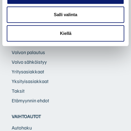
Bilia Yksityisleasing
Koeajopalvelu
Salli valinta
Volvo Huoltosopimus
Odotusauto
Kiellä
Auton toimitus
Volvon palautus
Volvo sähköistyy
Yritysasiakkaat
Yksityisasiakkaat
Taksit
Etämyynnin ehdot
VAIHTOAUTOT
Autohaku