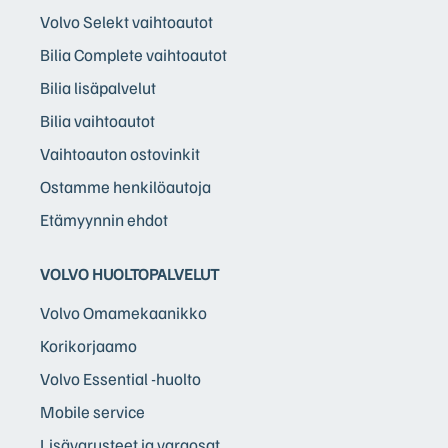
Volvo Selekt vaihtoautot
Bilia Complete vaihtoautot
Bilia lisäpalvelut
Bilia vaihtoautot
Vaihtoauton ostovinkit
Ostamme henkilöautoja
Etämyynnin ehdot
VOLVO HUOLTOPALVELUT
Volvo Omamekaanikko
Korikorjaamo
Volvo Essential -huolto
Mobile service
Lisävarusteet ja varaosat