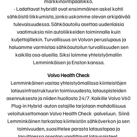
markkinointipäällikkö.
- Ladattavat hybridit ovat ensimmäinen askel kohti
sähköistä liikkumista, jonka uskomme olevan arkipäivää
tulevaisuudessa. Sähköautoilu asettaa uudenlaisia
vaatimuksia niin autoliikkeiden toiminnalle kuin
kuljettajillekin. Turvallisuus on Volvon peruslupaus ja
haluamme varmistaa sähköautoilun turvallisuuden sen
kaikilla osa-alueilla. Siksi loimme yhteistyömallin
Lemminkäisen ja Enston kanssa.
Volvo Health Check
Lemminkäinen vastaa yhteistyömallissa kiinteistöjen
latausinfrastruktuurin toimivuudesta, latauspisteiden
asennuksesta ja niiden huollosta 24/7. Kaikille Volvo V60
Plug-in Hybrid -auton ostajille tarjotaan mahdollisuus
veloituksettomaan Volvo Health Check -palveluun. Siinä
Lemminkäinen tarkastaa kiinteistön sähköverkon ja sen
toimivuuden, suosittelee parasta lataustapaa ja
tarvittaessa asentaa vaadittavat latauspisteet.