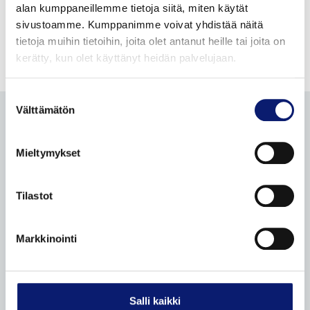
alan kumppaneillemme tietoja siitä, miten käytät
sivustoamme. Kumppanimme voivat yhdistää näitä
tietoja muihin tietoihin, joita olet antanut heille tai joita on
kerätty, kun olet käyttänyt heidän palvelujaan.
Suostumuksen
Välttämätön
valinta
Mieltymykset
KATSO
KATSO
TILAA BILIA-
POLESTARIT
TARJOUKSET
KIRJE
Tilastot
Facebook
Instagram
Linkedin
TikTok
Markkinointi
UUDET VOLVOT
Leasingpalvelut
Salli kaikki