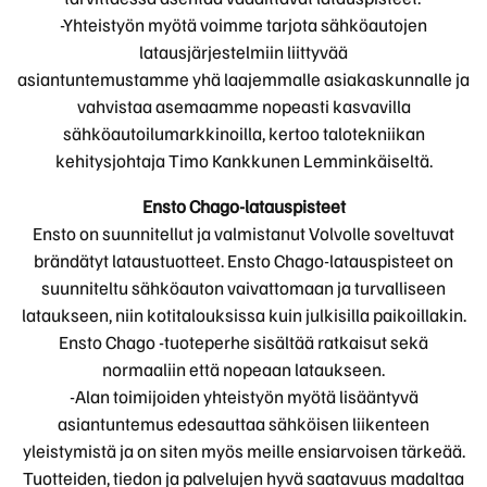
-Yhteistyön myötä voimme tarjota sähköautojen
latausjärjestelmiin liittyvää
asiantuntemustamme yhä laajemmalle asiakaskunnalle ja
vahvistaa asemaamme nopeasti kasvavilla
sähköautoilumarkkinoilla, kertoo talotekniikan
kehitysjohtaja Timo Kankkunen Lemminkäiseltä.
Ensto Chago-latauspisteet
Ensto on suunnitellut ja valmistanut Volvolle soveltuvat
brändätyt lataustuotteet. Ensto Chago-latauspisteet on
suunniteltu sähköauton vaivattomaan ja turvalliseen
lataukseen, niin kotitalouksissa kuin julkisilla paikoillakin.
Ensto Chago -tuoteperhe sisältää ratkaisut sekä
normaaliin että nopeaan lataukseen.
-Alan toimijoiden yhteistyön myötä lisääntyvä
asiantuntemus edesauttaa sähköisen liikenteen
yleistymistä ja on siten myös meille ensiarvoisen tärkeää.
Tuotteiden, tiedon ja palvelujen hyvä saatavuus madaltaa