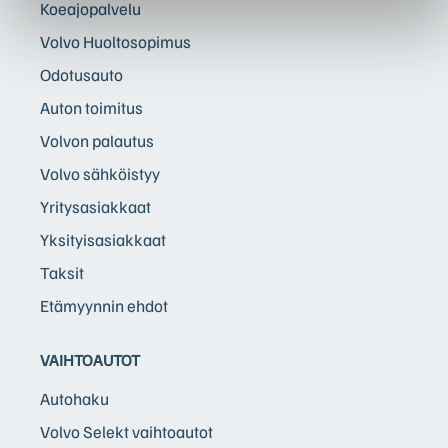
Koeajopalvelu
Volvo Huoltosopimus
Odotusauto
Auton toimitus
Volvon palautus
Volvo sähköistyy
Yritysasiakkaat
Yksityisasiakkaat
Taksit
Etämyynnin ehdot
VAIHTOAUTOT
Autohaku
Volvo Selekt vaihtoautot