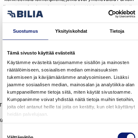
ilmastosopimuksen kanssa ja tukevat Volvon tavoitetta tulla
ilmastoneutraaliksi yhtiöksi vuoteen 2040 mennessä. Lue
lisää Volvon ilmastosuunnitelmasta
täällä.
Suostumus
Yksityiskohdat
Tietoja
Uusi Volvo XC40 Recharge -sähköauto saapuu Suomeen
vuoden 2020 lopulla. Auto on mallimerkinnältään P8 AWD R-
Design, ja se on nelivetoinen. XC40 Recharge -sähköauton
Tämä sivusto käyttää evästeitä
hinta on alkaen 62 593 €. Ennakkovarauksia voi tehdä
Käytämme evästeitä tarjoamamme sisällön ja mainosten
lähimmällä Volvo -jälleenmyyjällä.
räätälöimiseen, sosiaalisen median ominaisuuksien
tukemiseen ja kävijämäärämme analysoimiseen. Lisäksi
16.10.2019
jaamme sosiaalisen median, mainosalan ja analytiikka-alan
kumppaneillemme tietoja siitä, miten käytät sivustoamme.
Volvo Car Finland
Kumppanimme voivat yhdistää näitä tietoja muihin tietoihin,
Tiedotuspäällikkö Mia Pelttari,
mia.pelttari@volvocars.com
, puh
joita olet antanut heille tai joita on kerätty, kun olet käyttänyt
0400-441117
heidän palvelujaan.
Korkearesoluutioisia kuvia, videoita:
www.media.volvocars.co
www.volvocars.fi
Suostumuksen
www.linkedin.com/company/volvo-car-finland/
Välttämätön