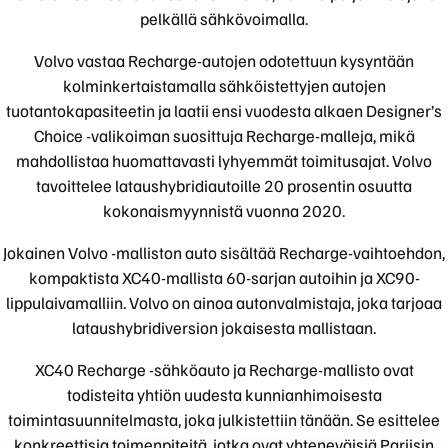
pelkällä sähkövoimalla.
Volvo vastaa Recharge-autojen odotettuun kysyntään
kolminkertaistamalla sähköistettyjen autojen
tuotantokapasiteetin ja laatii ensi vuodesta alkaen Designer’s
Choice -valikoiman suosittuja Recharge-malleja, mikä
mahdollistaa huomattavasti lyhyemmät toimitusajat. Volvo
tavoittelee lataushybridiautoille 20 prosentin osuutta
kokonaismyynnistä vuonna 2020.
Jokainen Volvo -malliston auto sisältää Recharge-vaihtoehdon,
kompaktista XC40-mallista 60-sarjan autoihin ja XC90-
lippulaivamalliin. Volvo on ainoa autonvalmistaja, joka tarjoaa
lataushybridiversion jokaisesta mallistaan.
XC40 Recharge -sähköauto ja Recharge-mallisto ovat
todisteita yhtiön uudesta kunnianhimoisesta
toimintasuunnitelmasta, joka julkistettiin tänään. Se esittelee
konkreettisia toimenpiteitä, jotka ovat yhteneväisiä Pariisin