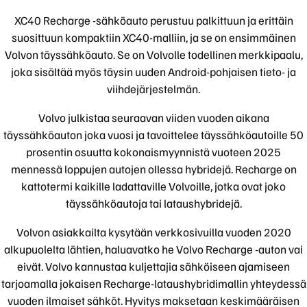
XC40 Recharge -sähköauto perustuu palkittuun ja erittäin
suosittuun kompaktiin XC40-malliin, ja se on ensimmäinen
Volvon täyssähköauto. Se on Volvolle todellinen merkkipaalu,
joka sisältää myös täysin uuden Android-pohjaisen tieto- ja
viihdejärjestelmän.
Volvo julkistaa seuraavan viiden vuoden aikana
täyssähköauton joka vuosi ja tavoittelee täyssähköautoille 50
prosentin osuutta kokonaismyynnistä vuoteen 2025
mennessä loppujen autojen ollessa hybridejä. Recharge on
kattotermi kaikille ladattaville Volvoille, jotka ovat joko
täyssähköautoja tai lataushybridejä.
Volvon asiakkailta kysytään verkkosivuilla vuoden 2020
alkupuolelta lähtien, haluavatko he Volvo Recharge -auton vai
eivät. Volvo kannustaa kuljettajia sähköiseen ajamiseen
tarjoamalla jokaisen Recharge-lataushybridimallin yhteydessä
vuoden ilmaiset sähköt. Hyvitys maksetaan keskimääräisen