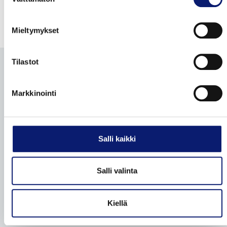
valinta
Mieltymykset
Tilastot
Markkinointi
KATSO
KATSO
TILAA BILIA-
POLESTARIT
TARJOUKSET
KIRJE
Salli kaikki
Facebook
Instagram
Linkedin
TikTok
Salli valinta
UUDET VOLVOT
Leasingpalvelut
Kiellä
Bilia Yksityisleasing