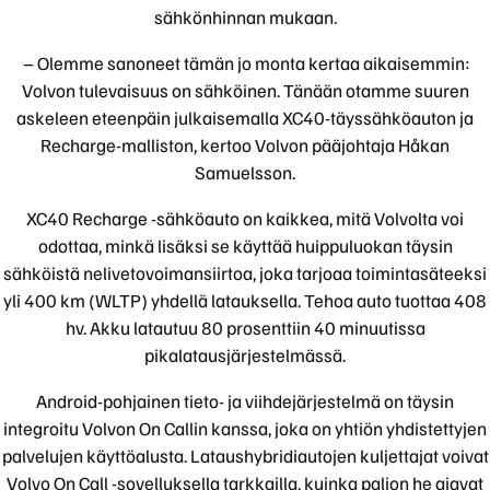
sähkönhinnan mukaan.
– Olemme sanoneet tämän jo monta kertaa aikaisemmin:
Volvon tulevaisuus on sähköinen. Tänään otamme suuren
askeleen eteenpäin julkaisemalla XC40-täyssähköauton ja
Recharge-malliston, kertoo Volvon pääjohtaja Håkan
Samuelsson.
XC40 Recharge -sähköauto on kaikkea, mitä Volvolta voi
odottaa, minkä lisäksi se käyttää huippuluokan täysin
sähköistä nelivetovoimansiirtoa, joka tarjoaa toimintasäteeksi
yli 400 km (WLTP) yhdellä latauksella. Tehoa auto tuottaa 408
hv. Akku latautuu 80 prosenttiin 40 minuutissa
pikalatausjärjestelmässä.
Android-pohjainen tieto- ja viihdejärjestelmä on täysin
integroitu Volvon On Callin kanssa, joka on yhtiön yhdistettyjen
palvelujen käyttöalusta. Lataushybridiautojen kuljettajat voivat
Volvo On Call -sovelluksella tarkkailla, kuinka paljon he ajavat