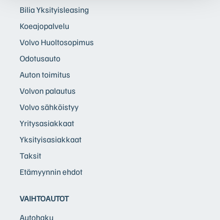
Bilia Yksityisleasing
Koeajopalvelu
Volvo Huoltosopimus
Odotusauto
Auton toimitus
Volvon palautus
Volvo sähköistyy
Yritysasiakkaat
Yksityisasiakkaat
Taksit
Etämyynnin ehdot
VAIHTOAUTOT
Autohaku