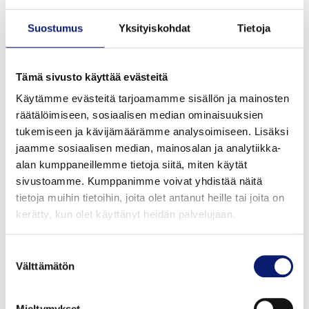
Volvon omistajien on helppo edesauttaa
Suostumus
Yksityiskohdat
Tietoja
liikenneturvallisuutta tietoja jakamalla. Tietojen jakamisen
voi ottaa käyttöön auton keskinäytöstä. Auto voi sen
jälkeen varoittaa kuljettajaa edessä olevasta
Tämä sivusto käyttää evästeitä
onnettomuudesta kojelaudan hätävilkkuvaroituksella ja
Käytämme evästeitä tarjoamamme sisällön ja mainosten
tuulilasinäytössä, jos sellainen on käytössä. Vain oleellisia
räätälöimiseen, sosiaalisen median ominaisuuksien
tietoja jaetaan toisten autojen kanssa, ja tiedot ovat
tukemiseen ja kävijämäärämme analysoimiseen. Lisäksi
anonyymeja yksityisyyden turvaamiseksi.
jaamme sosiaalisen median, mainosalan ja analytiikka-
alan kumppaneillemme tietoja siitä, miten käytät
Lisätietoja
sivustoamme. Kumppanimme voivat yhdistää näitä
tietoja muihin tietoihin, joita olet antanut heille tai joita on
Accident Ahead Alert -toiminto on tällä hetkellä
kerätty, kun olet käyttänyt heidän palvelujaan.
saatavilla Tanskassa kaikkiin 90-, 60- ja 40-
sarjan Volvo -malleihin mallivuodesta 2016
Suostumuksen
alkaen. Se tulee pian saataville samoihin
Välttämätön
valinta
automalleihin useimmilla Euroopan markkinoilla.
Mieltymykset