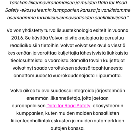
Tanskan liikenneviranomaisen ja muiden Data for Road
Safety -ekosysteemin kumppanien kanssa ja vankistamme
asemaamme turvallisuusinnovaatioiden edelläkävijänä.”
Volvon yhdistetty turvallisuusteknologia esiteltiin vuonna
2016. Se käyttää Volvon pilviteknologiaa ja perustuu
reaaliaikaisiin tietoihin. Volvot voivat sen avulla viestiä
keskenään ja varoittaa kuljettajia lähestyvistä liukkaista
tieolosuhteista ja vaaroista. Samalla tavoin kuljettajat
voivat nyt saada varoituksen edessä tapahtuneesta
onnettomuudesta vuorokaudenajasta riippumatta.
Volvo aikoo tulevaisuudessa integroida järjestelmään
enemmän liikennetietoja, joita jaetaan
eurooppalaisen
Data for Road Safety
-ekosysteemin
kumppanien, kuten muiden maiden kansallisten
liikenteenhallintakeskusten ja muiden automerkkien
autojen kanssa.