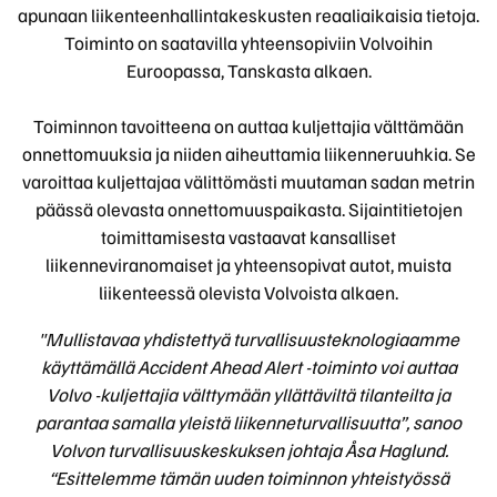
apunaan liikenteenhallintakeskusten reaaliaikaisia tietoja.
Toiminto on saatavilla yhteensopiviin Volvoihin
Euroopassa, Tanskasta alkaen.
Toiminnon tavoitteena on auttaa kuljettajia välttämään
onnettomuuksia ja niiden aiheuttamia liikenneruuhkia. Se
varoittaa kuljettajaa välittömästi muutaman sadan metrin
päässä olevasta onnettomuuspaikasta. Sijaintitietojen
toimittamisesta vastaavat kansalliset
liikenneviranomaiset ja yhteensopivat autot, muista
liikenteessä olevista Volvoista alkaen.
"Mullistavaa yhdistettyä turvallisuusteknologiaamme
käyttämällä Accident Ahead Alert -toiminto voi auttaa
Volvo -kuljettajia välttymään yllättäviltä tilanteilta ja
parantaa samalla yleistä liikenneturvallisuutta”, sanoo
Volvon turvallisuuskeskuksen johtaja Åsa Haglund.
“Esittelemme tämän uuden toiminnon yhteistyössä