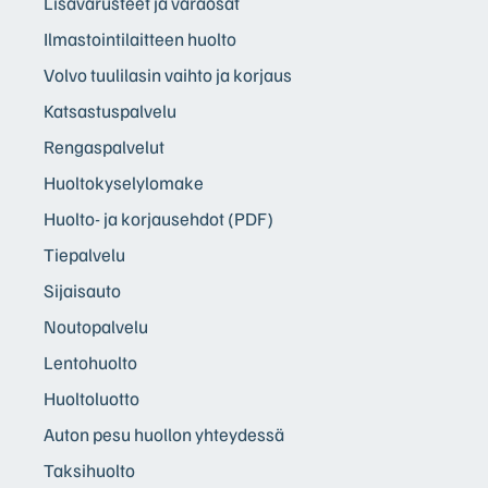
Lisävarusteet ja varaosat
Ilmastointilaitteen huolto
Volvo tuulilasin vaihto ja korjaus
Katsastuspalvelu
Rengaspalvelut
Huoltokyselylomake
Huolto- ja korjausehdot (PDF)
Tiepalvelu
Sijaisauto
Noutopalvelu
Lentohuolto
Huoltoluotto
Auton pesu huollon yhteydessä
Taksihuolto