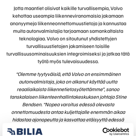
Jotta maantiet olisivat kaikille turvallisempia, Volvo
kehottaa useampia liikenneviranomaisia jakamaan
anonyymeja liikenneonnettomuustietoja ja kannustaa
muita autonvalmistajia tarjoamaan samankaltaista
teknologiaa. Volvo on sitoutunut yhdistettyjen
turvallisuustietojen jakamiseen toisille
turvallisuusominaisuuksien integroimiseksi ja jatkaa tätä
työtä myös tulevaisuudessa.
“Olemme tyytyväisiä, että Volvo on ensimmäinen
autonvalmistaja, joka on alkanut käyttää uutta
reaaliaikaista liikennetietosyötettämme”, sanoo
tanskalaisen liikenteenhallintakeskuksen johtaja Stine
Bendsen. “Nopea varoitus edessä olevasta
onnettomuudesta antaa kuljettajalle enemmän aikaa
hidastaa ajonopeutta ja kasvattaa etäisyyttä edessä
olevaan autoon. Tämä pienentää jatko-onnettomuuksien
riskiä ja suojelee tienraivauksessa mukana olevia ihmisiä.”