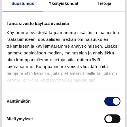
yhdellä sovelluksella auttaa asiakkaitamme tekemään
Suostumus
Yksityiskohdat
Tietoja
enemmän sähköisiä matkoja."
Markus Bartenschlager, Digital Charging Solutions
Tämä sivusto käyttää evästeitä
GmbH:n kaupallinen johtaja, sanoo: “Olemme erittäin
Käytämme evästeitä tarjoamamme sisällön ja mainosten
iloisia uudesta kumppanuudesta Volvon kaltaisen vahvan
räätälöimiseen, sosiaalisen median ominaisuuksien
brändin kanssa, jonka päämääränä on 100-prosenttinen
tukemiseen ja kävijämäärämme analysoimiseen. Lisäksi
sähköistäminen. Me DCS:llä haluamme jatkuvasti tehdä
jaamme sosiaalisen median, mainosalan ja analytiikka-
lataamisesta helpompaa kaikille, ja olemme mielissämme,
alan kumppaneillemme tietoja siitä, miten käytät
kun voimme tarjota tämän palvelun myös Volvon
sivustoamme. Kumppanimme voivat yhdistää näitä
asiakkaille. Vuoden loppuun mennessä Volvon asiakkaat
tietoja muihin tietoihin, joita olet antanut heille tai joita on
kerätty, kun olet käyttänyt heidän palvelujaan.
ympäri Eurooppaa pääsevät hyötymään jatkuvasti
kasvavasta julkisesta latausverkostosta. Odotamme
innolla menestyksekästä ja molempia osapuolia
Suostumuksen
Välttämätön
hyödyttävää yhteistyötä.”
valinta
16.10.2023
Mieltymykset
Volvo Car Finland