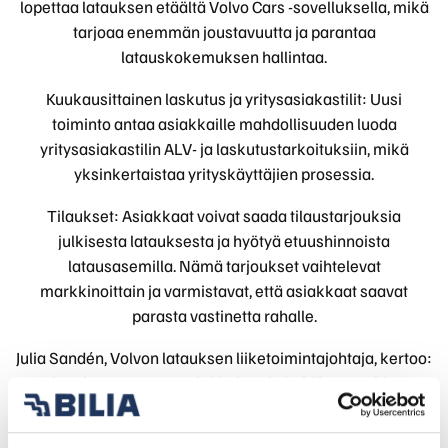
lopettaa latauksen etäältä Volvo Cars -sovelluksella, mikä
tarjoaa enemmän joustavuutta ja parantaa
latauskokemuksen hallintaa.
Kuukausittainen laskutus ja yritysasiakastilit: Uusi
toiminto antaa asiakkaille mahdollisuuden luoda
yritysasiakastilin ALV- ja laskutustarkoituksiin, mikä
yksinkertaistaa yrityskäyttäjien prosessia.
Tilaukset: Asiakkaat voivat saada tilaustarjouksia
julkisesta latauksesta ja hyötyä etuushinnoista
latausasemilla. Nämä tarjoukset vaihtelevat
markkinoittain ja varmistavat, että asiakkaat saavat
parasta vastinetta rahalle.
Julia Sandén, Volvon latauksen liiketoimintajohtaja, kertoo:
"Painopisteemme on asiakkaissa ja heidän tarpeidensa
ymmärtämisessä, kun he ajavat täyssähköisellä Volvolla.
Mahdollisuus käyttää entistä enemmän julkisia latureita