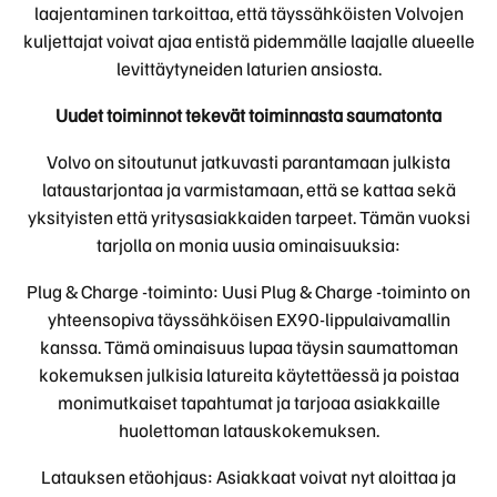
laajentaminen tarkoittaa, että täyssähköisten Volvojen
kuljettajat voivat ajaa entistä pidemmälle laajalle alueelle
levittäytyneiden laturien ansiosta.
Uudet toiminnot tekevät toiminnasta saumatonta
Volvo on sitoutunut jatkuvasti parantamaan julkista
lataustarjontaa ja varmistamaan, että se kattaa sekä
yksityisten että yritysasiakkaiden tarpeet. Tämän vuoksi
tarjolla on monia uusia ominaisuuksia:
Plug & Charge -toiminto: Uusi Plug & Charge -toiminto on
yhteensopiva täyssähköisen EX90-lippulaivamallin
kanssa. Tämä ominaisuus lupaa täysin saumattoman
kokemuksen julkisia latureita käytettäessä ja poistaa
monimutkaiset tapahtumat ja tarjoaa asiakkaille
huolettoman latauskokemuksen.
Latauksen etäohjaus: Asiakkaat voivat nyt aloittaa ja