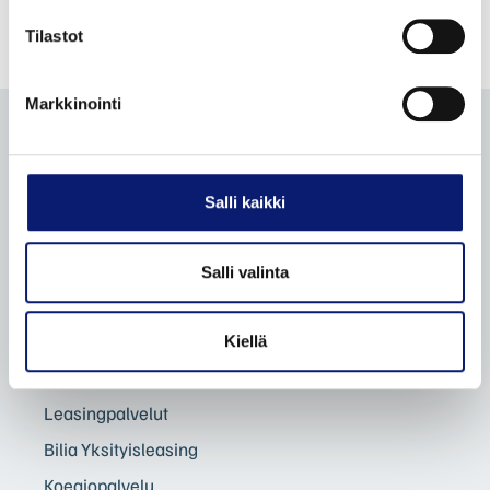
Tilastot
Markkinointi
Salli kaikki
KATSO
KATSO
TILAA BILIA-
POLESTARIT
TARJOUKSET
KIRJE
Salli valinta
Facebook
Instagram
Linkedin
TikTok
Kiellä
UUDET VOLVOT
Leasingpalvelut
Bilia Yksityisleasing
Koeajopalvelu