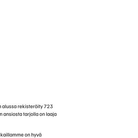
Huoltokyselylomake
Leasingpalvelut
Koeajopalvelu
Bilian yksityisleasinglaskuri
Volvo Huoltosopimus
Vientiautopalvelut | Bilia
 alussa rekisteröity 723
Taksit
 ansiosta tarjolla on laaja
kkaillamme on hyvä