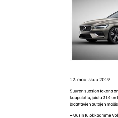
Volvon kevythybridi/bensiini katumaasturi XC40 
XC40
Rengaspalvelut
047 €. Tervetuloa tutustumaan!
Kevythybridi/Bensiini
XC90
Uusi XC60 T8 Ultra Edition alk. 819 €/kk
Lataushybridi
Suomen suosituin katumaasturi XC60 on nyt saatava
lataushybridinä. Huolettomalla yksityisleasingillä 
Volvo nyt edullisella Bilia
yksityisleasingillä
12. maaliskuu 2019
Uudet Volvo Long Range -lataushybridit 60- ja 90-
sarjoihin sekä EX30, EC40, EX40 ja EX90 -
Suuren suosion takana on 
täyssähköautot nyt huolettomalla
yksityisleasingsopimuksella.
kappaletta, joista 314 on 
ladattavien autojen mallis
– Uusin tulokkaamme Volv