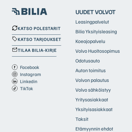
UUDET VOLVOT
Leasingpalvelut
KATSO POLESTARIT
Bilia Yksityisleasing
KATSO TARJOUKSET
Koeajopalvelu
TILAA BILIA-KIRJE
Volvo Huoltosopimus
Odotusauto
Facebook
Auton toimitus
Instagram
Volvon palautus
Linkedin
TikTok
Volvo sähköistyy
Yritysasiakkaat
Yksityisasiakkaat
Taksit
Etämyynnin ehdot