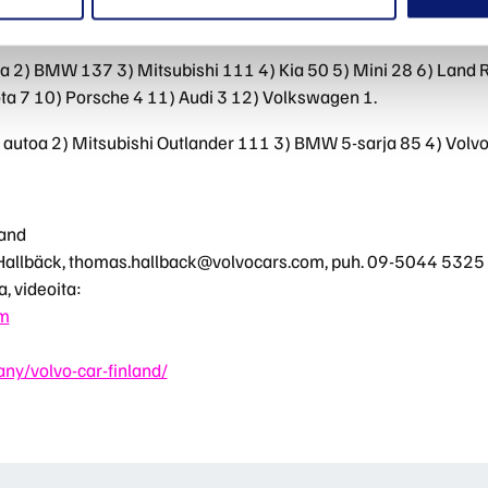
isteröinnit Suomessa 1-2/2019: Yhteensä 877 autoa.
oa 2) BMW 137 3) Mitsubishi 111 4) Kia 50 5) Mini 28 6) Land 
a 7 10) Porsche 4 11) Audi 3 12) Volkswagen 1.
4 autoa 2) Mitsubishi Outlander 111 3) BMW 5-sarja 85 4) Volv
land
Hallbäck,
thomas.hallback@volvocars.com
, puh. 09-5044 5325
, videoita:
om
y/volvo-car-finland/