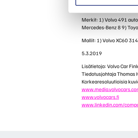
Ladattavat hybridit, rek
Merkit: 1) Volvo 491 aut
Mercedes-Benz 8 9) Toyot
Mallit: 1) Volvo XC60 31
5.3.2019
Lisätietoja: Volvo Car Fin
Tiedotusjohtaja Thomas 
Korkearesoluutioisia kuvia
www.media.volvocars.c
www.volvocars.fi
www.linkedin.com/compan