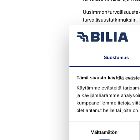
Uusimman turvallisuuste
turvallisuustutkimuksiin
aikana.
Tämä ei ole kritiikkiä: ti
tarvittaessa. Mutta me ol
Suostumus
Tiedämme, että keskitty
että et ole aina parhaimm
Tämä sivusto käyttää eväste
Tavoitteemme on auttaa s
Käytämme evästeitä tarjoama
näkymättömän suojan, joka
ja kävijämäärämme analysoim
ympäröivää maailmaa.
kumppaneillemme tietoja siitä
olet antanut heille tai joita o
Väsymättömät anturit
Aloitetaan ulkopuolelta. 
Suostumuksen
alustasta ja ohjelmistos
Välttämätön
valinta