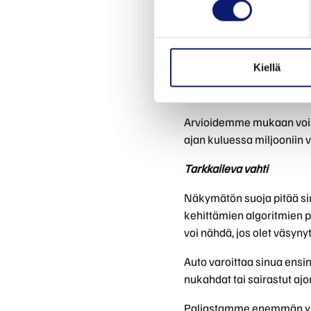
Anturit eivät väsy tai he
havainnoi maantietä päivi
päästä antaen enemmän aik
Kiellä
Kun automme lähtevät maa
anturit voivat vähentää 
Arvioidemme mukaan voimm
ajan kuluessa miljooniin v
Tarkkaileva vahti
Näkymätön suoja pitää sinu
kehittämien algoritmien po
voi nähdä, jos olet väsyn
Auto varoittaa sinua ensi
nukahdat tai sairastut ajo
Paljastamme enemmän yksi