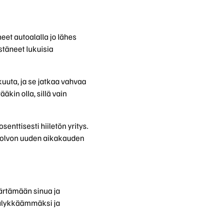
eet autoalalla jo lähes
stäneet lukuisia
uta, ja se jatkaa vahvaa
äkin olla, sillä vain
nttisesti hiiletön yritys.
 Volvon uuden aikakauden
märtämään sinua ja
ee älykkäämmäksi ja