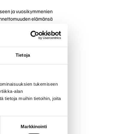
iseen ja vuosikymmenien
o-onnettomuuden elämänsä
 ja valmiina toimimaan
Tietoja
at mukanamme. Tiedämme,
a sekunnissa.
olvo EX90 sisältää
 ominaisuuksien tukemiseen
i tulkita mielentilaasi ja
tiikka-alan
ietoja muihin tietoihin, joita
at tehonsa peruslaskenta-
a.
Markkinointi