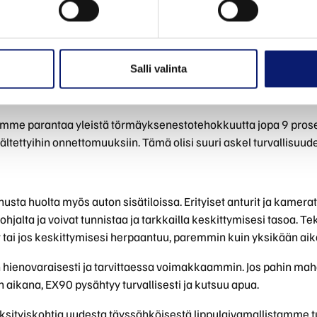
rpaannu. Ne on suunniteltu reagoimaan, kun itse olet millisekun
n ja öin myös suuremmissa nopeuksissa. Se voi nähdä pieniä ko
aa toimia ja välttää vaaratilanteet.
Salli valinta
ntielle, opimme niiden keräämistä tiedoista. Tutkimusten muk
vakavaan loukkaantumiseen tai kuolemaan johtavia onnettomuuks
e parantaa yleistä törmäyksenestotehokkuutta jopa 9 prosent
ältettyihin onnettomuuksiin. Tämä olisi suuri askel turvallisuud
sta huolta myös auton sisätiloissa. Erityiset anturit ja kamerat
hjalta ja voivat tunnistaa ja tarkkailla keskittymisesi tasoa. 
yt tai jos keskittymisesi herpaantuu, paremmin kuin yksikään ai
n hienovaraisesti ja tarvittaessa voimakkaammin. Jos pahin mah
n aikana, EX90 pysähtyy turvallisesti ja kutsuu apua.
tyiskohtia uudesta täyssähköisestä lippulaivamallistamme tu