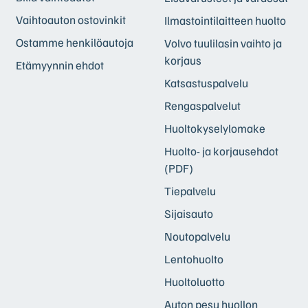
Vaihtoauton ostovinkit
Ilmastointilaitteen huolto
Ostamme henkilöautoja
Volvo tuulilasin vaihto ja
korjaus
Etämyynnin ehdot
Katsastuspalvelu
Rengaspalvelut
Huoltokyselylomake
Huolto- ja korjausehdot
(PDF)
Tiepalvelu
Sijaisauto
Noutopalvelu
Lentohuolto
Huoltoluotto
Auton pesu huollon