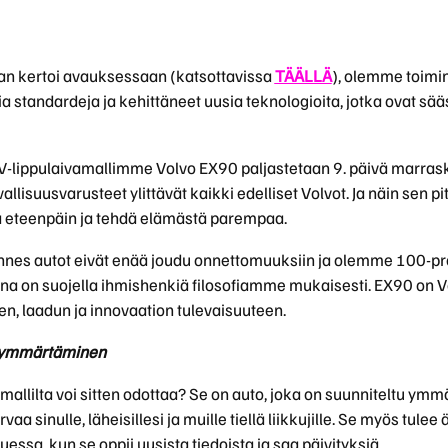
an kertoi avauksessaan (katsottavissa
TÄÄLLÄ
), olemme toimin
ia standardeja ja kehittäneet uusia teknologioita, jotka ovat sää
-lippulaivamallimme Volvo EX90 paljastetaan 9. päivä marrasku
isuusvarusteet ylittävät kaikki edelliset Volvot. Ja näin sen pitä
tä eteenpäin ja tehdä elämästä parempaa.
nes autot eivät enää joudu onnettomuuksiin ja olemme 100-prose
na on suojella ihmishenkiä filosofiamme mukaisesti. EX90 on
uden, laadun ja innovaation tulevaisuuteen.
n ymmärtäminen
mallilta voi sitten odottaa? Se on auto, joka on suunniteltu ym
aa sinulle, läheisillesi ja muille tiellä liikkujille. Se myös tul
essa, kun se oppii uusista tiedoista ja saa päivityksiä.