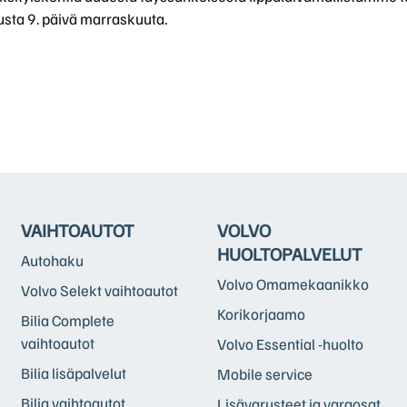
usta 9. päivä marraskuuta.
VAIHTOAUTOT
VOLVO
HUOLTOPALVELUT
Autohaku
Volvo Omamekaanikko
Volvo Selekt vaihtoautot
Korikorjaamo
Bilia Complete
vaihtoautot
Volvo Essential -huolto
Bilia lisäpalvelut
Mobile service
Bilia vaihtoautot
Lisävarusteet ja varaosat