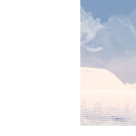
Volvon kevythybridi/bensiini katumaasturi XC40 
XC40
Rengaspalvelut
047 €. Tervetuloa tutustumaan!
Kevythybridi/Bensiini
XC90
Uusi XC60 T8 Ultra Edition alk. 819 €/kk
Lataushybridi
Suomen suosituin katumaasturi XC60 on nyt saatava
lataushybridinä. Huolettomalla yksityisleasingillä 
Volvo nyt edullisella Bilia
yksityisleasingillä
Uudet Volvo Long Range -lataushybridit 60- ja 90-
sarjoihin sekä EX30, EC40, EX40 ja EX90 -
täyssähköautot nyt huolettomalla
yksityisleasingsopimuksella.