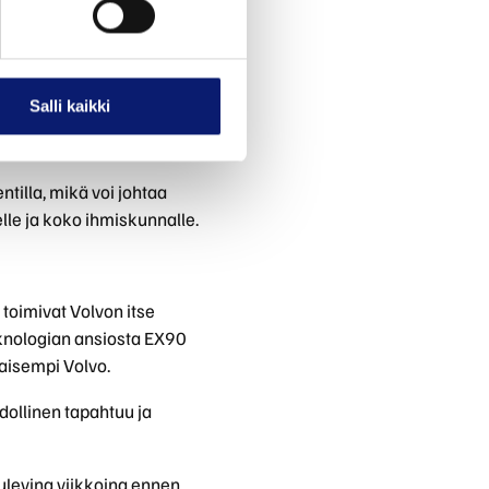
nin myöhässä. LiDAR
hteita satojen metrien
Salli kaikki
aan Volvon ohjelmisto ja
ia jopa 20 prosentilla.
illa, mikä voi johtaa
elle ja koko ihmiskunnalle.
 toimivat Volvon itse
Teknologian ansiosta EX90
kaisempi Volvo.
dollinen tapahtuu ja
levina viikkoina ennen