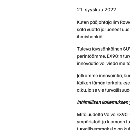
21. syyskuu 2022
Kuten pääjohtaja Jim Row
sata vuotta ja luoneet uus
ihmishenkiä.
Tuleva täyssähköinen SUV
perintöämme. EX90:n turvall
innovaatio voi viedä mei
Jatkamme innovointia, kun
Kaiken tämän tarkoitukse
alku, ja se vie turvallisu
Inhimillisen kokemukse
Mitä uudelta Volvo EX90 -
ympäristöä, ja luomaan turv
turvallisemmaksi ajan kulu