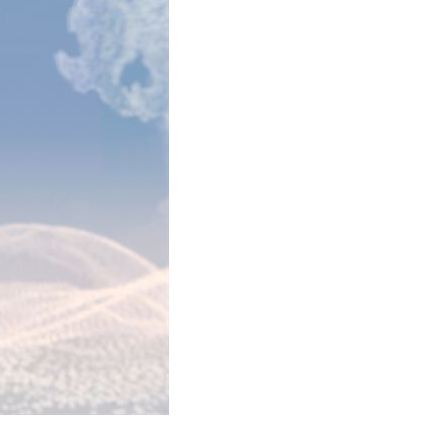
Huoltokyselylomake
Leasingpalvelut
Koeajopalvelu
Bilian yksityisleasinglaskuri
Volvo Huoltosopimus
Vientiautopalvelut | Bilia
Taksit