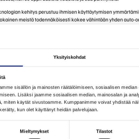
knologian kehitys perustuu ihmisen käyttäytymisen ymmärtäm
. Jokainen meistä todennäköisesti kokee vähintään yhden aut
edämme, että olet suurimman osan ajasta hyvä kuljettaja, valpas
emme kaikki ihmisiä, mikä tarkoittaa myös tunteita.
Yksityiskohdat
misen herpaantuminen ja väsymys ovat osa elämää ja kulkev
illasi. Liikenteessä pahin mahdollinen voi tapahtua muutamass
itä
inua olemaan parempi kuljettaja ja ehkäistä onnettomuuksia. V
mme sisällön ja mainosten räätälöimiseen, sosiaalisen median
 sisältää uusinta tunnistusteknologiaamme, jonka avulla auto vo
iseen. Lisäksi jaamme sosiaalisen median, mainosalan ja analy
, miten käytät sivustoamme. Kumppanimme voivat yhdistää näitä t
n kerätty, kun olet käyttänyt heidän palvelujaan.
Huippuluokan anturit, kuten kamerat, tutkat ja LiDAR, jotka saav
ta, luovat yhdessä 360 asteen reaaliaikaisen näkymän maailmast
Mieltymykset
Tilastot