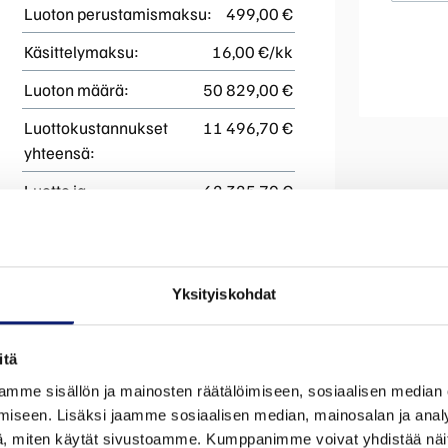
Luoton perustamismaksu:
499,00 €
Käsittelymaksu:
16,00 €/kk
Luoton määrä:
50 829,00 €
Luottokustannukset
11 496,70 €
yhteensä:
Luotto ja
62 325,70 €
luottokustannukset
yhteensä:
Todellinen luottohinta:
74 945,70 €
Yksityiskohdat
Todellinen vuosikorko:
5,99 %
itä
Lopullinen rahoitus edellyttää hyväksytyn
KOTII
mme sisällön ja mainosten räätälöimiseen, sosiaalisen median
luottopäätöksen ja kaskovakuutuksen.
iseen. Lisäksi jaamme sosiaalisen median, mainosalan ja analy
, miten käytät sivustoamme. Kumppanimme voivat yhdistää näitä t