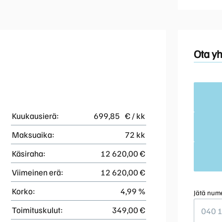
Ota yh
Kuukausierä:
699,85
€ / kk
Maksuaika:
72 kk
Käsiraha:
12 620,00 €
Viimeinen erä:
12 620,00 €
Korko:
4,99 %
Jätä nume
Toimituskulut:
349,00 €