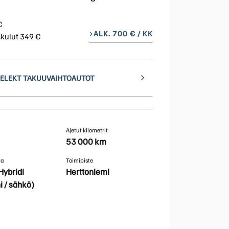
Huoltokyselylomake
Leasingpalvelut
€
ALK. 700 € / KK
skulut 349 €
Koeajopalvelu
SELEKT TAKUUVAIHTOAUTOT
Bilian yksityisleasinglaskuri
Volvo Huoltosopimus
Ajetut kilometrit
53 000 km
Vientiautopalvelut | Bilia
ma
Toimipiste
Hybridi
Herttoniemi
Taksit
i / sähkö)