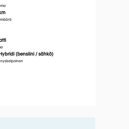
kema
 km
umäärä
tti
ma
Hybridi (bensiini / sähkö)
nyskelpoinen