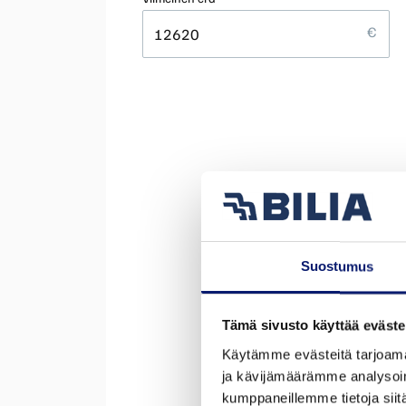
Suostumus
Tämä sivusto käyttää eväste
Käytämme evästeitä tarjoama
ja kävijämäärämme analysoim
kumppaneillemme tietoja siitä