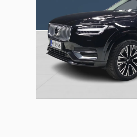
Volvon kevythybridi/bensiini katumaasturi XC40 
XC40
Rengaspalvelut
047 €. Tervetuloa tutustumaan!
Kevythybridi/Bensiini
XC90
Uusi XC60 T8 Ultra Edition alk. 819 €/kk
Lataushybridi
Suomen suosituin katumaasturi XC60 on nyt saatava
lataushybridinä. Huolettomalla yksityisleasingillä 
Volvo nyt edullisella Bilia
yksityisleasingillä
Uudet Volvo Long Range -lataushybridit 60- ja 90-
sarjoihin sekä EX30, EC40, EX40 ja EX90 -
täyssähköautot nyt huolettomalla
yksityisleasingsopimuksella.