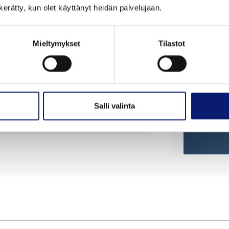
Osta 
Haluatko rahoituslaskelman itsellesi
n kerätty, kun olet käyttänyt heidän palvelujaan.
talteen?
Täytä yhteystietosi ja tilaa laskelma
Voit te
sähköpostiisi.
Mieltymykset
Tilastot
vaivatt
rahoitu
nykyise
SIIRRY HAKEMAAN RAHOITUSTA
Salli valinta