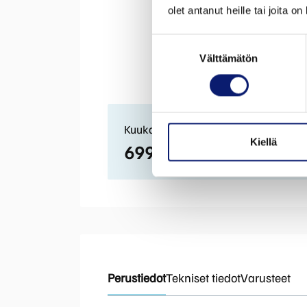
olet antanut heille tai joita o
Suostumuksen
Välttämätön
valinta
Kuukausierä:
Kiellä
699,85
€ / kk
Perustiedot
Tekniset tiedot
Varusteet