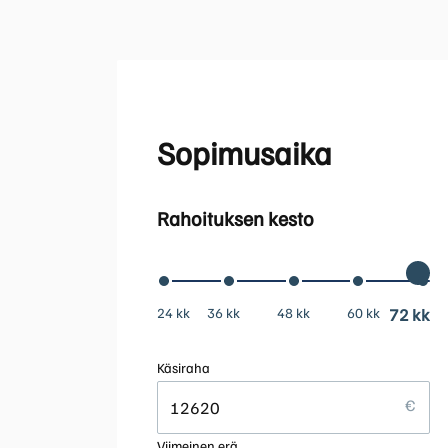
Sopimusaika
Rahoituksen kesto
24 kk
36 kk
48 kk
60 kk
72 kk
Käsiraha
Viimeinen erä