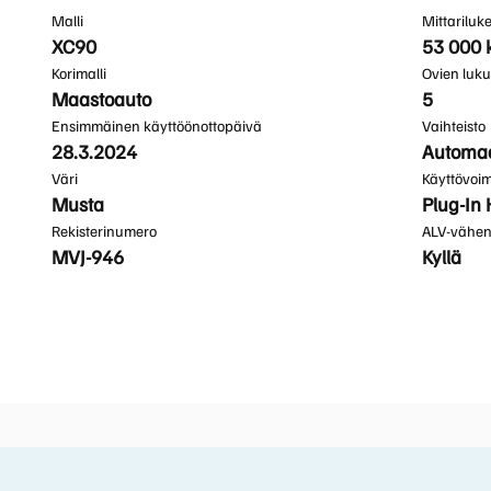
Malli
Mittarilu
XC90
53 000
Korimalli
Ovien luk
Maastoauto
5
Ensimmäinen käyttöönottopäivä
Vaihteisto
28.3.2024
Automaa
Väri
Käyttövoi
Musta
Plug-In 
Rekisterinumero
ALV-vähen
MVJ-946
Kyllä