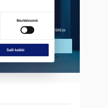
auto verkosta
hdä kaupat tästä autosta myös
Markkinointi
omasti etänä. Saat samalla
späätöksen sopivalla kuukausierällä ja
stä autostasi hyvitystarjouksen.
OSTA AUTO
Salli kaikki