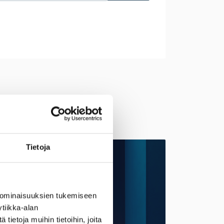
Tietoja
NKULJETUS VELOITUKSETTA
 ominaisuuksien tukemiseen
tiikka-alan
ietoja muihin tietoihin, joita