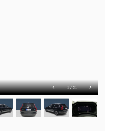
1
/
21