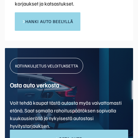
korjaukset ja katsastukset.
HANKI AUTO BEELYLLÄ
KOTIINKULJETUS VELOITUKSETTA
Osta auto verkosta
Voit tehdä kaupat tästä autosta myös vaivattomasti
etänä. Saat samalla rahoituspäätöksen sopivalla
kuukausierällä ja nykyisestä autostasi
hyvitystarjouksen.