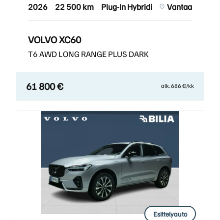
2026
22 500 km
Plug-In Hybridi
Vantaa
VOLVO XC60
T6 AWD LONG RANGE PLUS DARK
61 800 €
alk. 686 €/kk
Esittelyauto