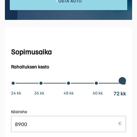
OSTA AUTO
Sopimusaika
Rahoituksen kesto
24 kk
36 kk
48 kk
60 kk
72 kk
Käsiraha