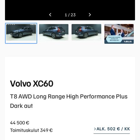
1
/
23
Volvo XC60
T8 AWD Long Range High Performance Plus
Dark aut
44 500 €
ALK. 502 € / KK
Toimituskulut 349 €