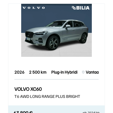
2026
2 500 km
Plug-In Hybridi
Vantaa
VOLVO XC60
T6 AWD LONG RANGE PLUS BRIGHT
63 800 €
alk. 707 €/kk