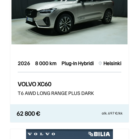
2026
8 000 km
Plug-In Hybridi
Helsinki
VOLVO XC60
T6 AWD LONG RANGE PLUS DARK
62 800 €
alk. 697 €/kk