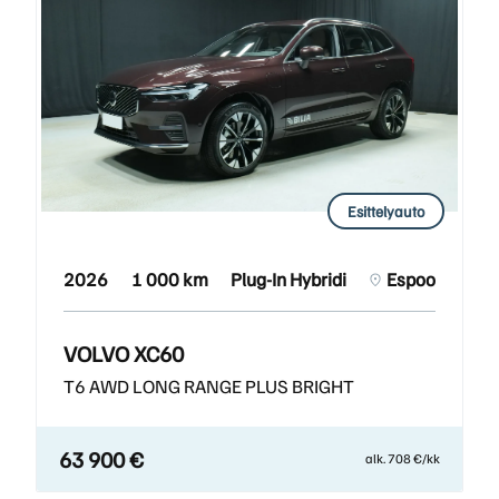
Esittelyauto
2026
1 000 km
Plug-In Hybridi
Espoo
VOLVO XC60
T6 AWD LONG RANGE PLUS BRIGHT
63 900 €
alk. 708 €/kk