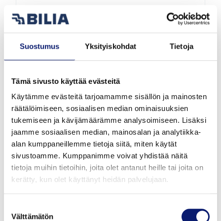
2026
1 000 km
Hybridi
Helsinki
Suostumus
Yksityiskohdat
Tietoja
VOLVO XC60
T8 AWD LONG RANGE HIGH PERFORMANCE
Tämä sivusto käyttää evästeitä
PLUS BLACK EDITION
Käytämme evästeitä tarjoamamme sisällön ja mainosten
räätälöimiseen, sosiaalisen median ominaisuuksien
64 900 €
alk. 719 €/kk
tukemiseen ja kävijämäärämme analysoimiseen. Lisäksi
jaamme sosiaalisen median, mainosalan ja analytiikka-
alan kumppaneillemme tietoja siitä, miten käytät
sivustoamme. Kumppanimme voivat yhdistää näitä
tietoja muihin tietoihin, joita olet antanut heille tai joita on
kerätty, kun olet käyttänyt heidän palvelujaan.
Suostumuksen
Välttämätön
valinta