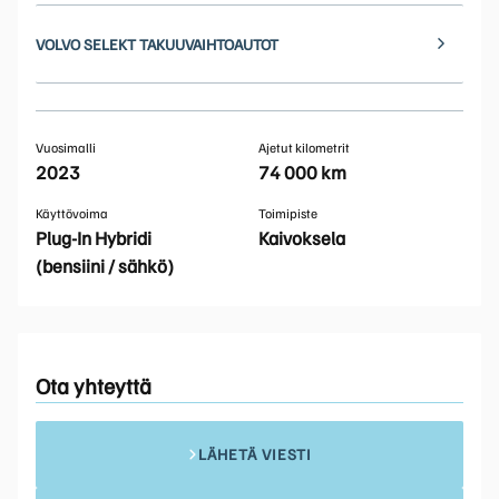
VOLVO SELEKT TAKUUVAIHTOAUTOT
Vuosimalli
Ajetut kilometrit
2023
74 000 km
Käyttövoima
Toimipiste
Plug-In Hybridi
Kaivoksela
(bensiini / sähkö)
Ota yhteyttä
LÄHETÄ VIESTI