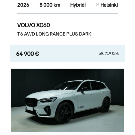
2026
8 000 km
Hybridi
Helsinki
VOLVO XC60
T6 AWD LONG RANGE PLUS DARK
64 900 €
alk. 719 €/kk