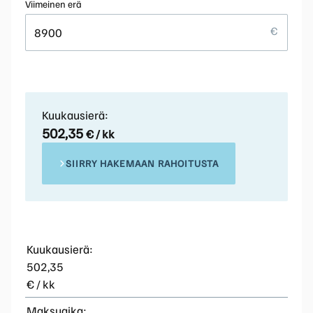
Viimeinen erä
Kuukausierä:
502,35
€ / kk
SIIRRY HAKEMAAN RAHOITUSTA
Kuukausierä:
502,35
€ / kk
Maksuaika: