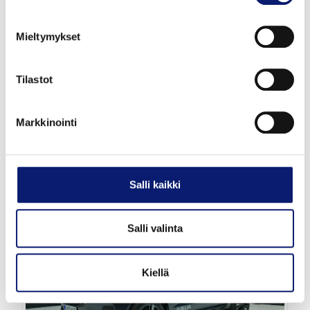
Mieltymykset
2023
58 000 km
Plug-In Hybridi
Vantaa
Tilastot
VOLVO XC60
T8 AWD LONG RANGE HIGH PERFORMANCE
Markkinointi
ULTIMATE DARK AUT
49 700 €
Salli kaikki
alk. 558 €/kk
Salli valinta
Kiellä