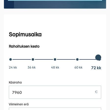
Sopimusaika
Rahoituksen kesto
24 kk
36 kk
48 kk
60 kk
72 kk
Käsiraha
Viimeinen erä