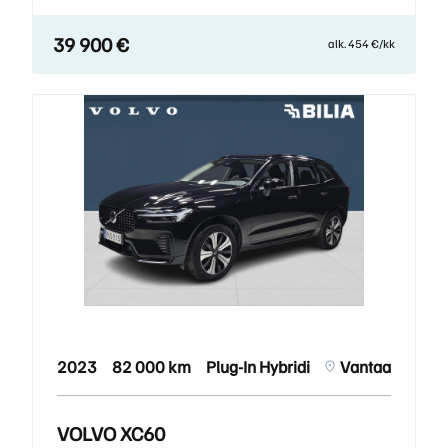
39 900 €
alk. 454 €/kk
2023
82 000 km
Plug-In Hybridi
Vantaa
VOLVO XC60