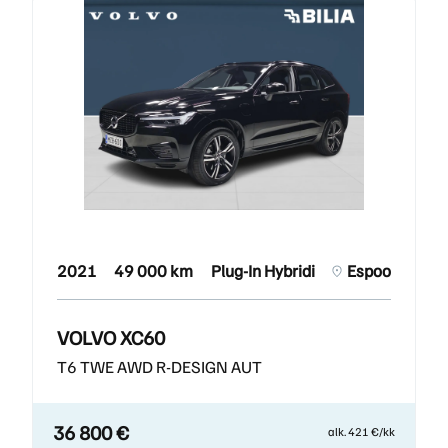
2021
49 000 km
Plug-In Hybridi
Espoo
VOLVO XC60
T6 TWE AWD R-DESIGN AUT
36 800 €
alk. 421 €/kk