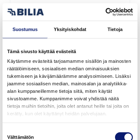
2026
11 000 km
Plug-In Hybridi
Vantaa
Suostumus
Yksityiskohdat
Tietoja
VOLVO XC60
T6 AWD LONG RANGE PLUS BRIGHT
Tämä sivusto käyttää evästeitä
Käytämme evästeitä tarjoamamme sisällön ja mainosten
58 800 €
alk. 654 €/kk
räätälöimiseen, sosiaalisen median ominaisuuksien
tukemiseen ja kävijämäärämme analysoimiseen. Lisäksi
jaamme sosiaalisen median, mainosalan ja analytiikka-
alan kumppaneillemme tietoja siitä, miten käytät
sivustoamme. Kumppanimme voivat yhdistää näitä
tietoja muihin tietoihin, joita olet antanut heille tai joita on
kerätty, kun olet käyttänyt heidän palvelujaan.
Suostumuksen
Välttämätön
valinta