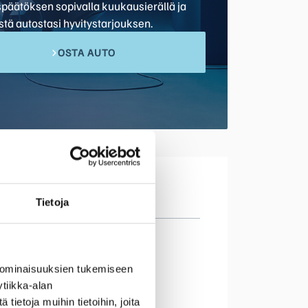
späätöksen sopivalla kuukausierällä ja
stä autostasi hyvitystarjouksen.
OSTA AUTO
Tietoja
kema
 km
 ominaisuuksien tukemiseen
umäärä
tiikka-alan
ietoja muihin tietoihin, joita