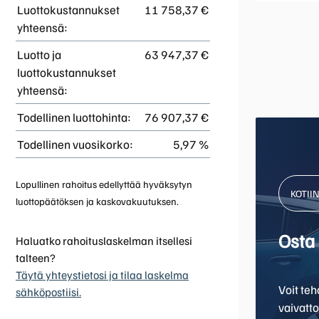
Luottokustannukset
11 758,37 €
yhteensä:
Luotto ja
63 947,37 €
luottokustannukset
yhteensä:
Todellinen luottohinta:
76 907,37 €
Todellinen vuosikorko:
5,97 %
Lopullinen rahoitus edellyttää hyväksytyn
KOTII
luottopäätöksen ja kaskovakuutuksen.
Osta 
Haluatko rahoituslaskelman itsellesi
talteen?
Täytä yhteystietosi ja tilaa laskelma
Voit te
sähköpostiisi.
vaivatt