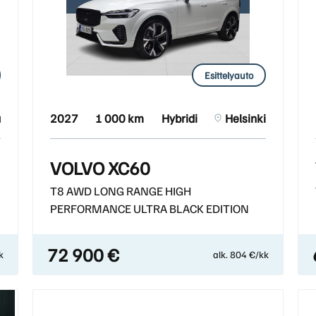
Esittelyauto
a
2027
1 000 km
Hybridi
Helsinki
VOLVO XC60
T8 AWD LONG RANGE HIGH
PERFORMANCE ULTRA BLACK EDITION
72 900 €
k
alk. 804 €/kk