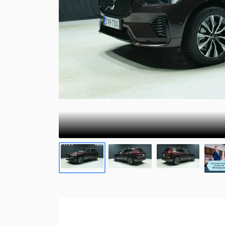
Volvon kevythybridi/bensiini katumaasturi XC40 
XC40
Rengaspalvelut
047 €. Tervetuloa tutustumaan!
Kevythybridi/Bensiini
XC90
Uusi XC60 T8 Ultra Edition alk. 819 €/kk
Lataushybridi
Suomen suosituin katumaasturi XC60 on nyt saatava
lataushybridinä. Huolettomalla yksityisleasingillä 
Volvo nyt edullisella Bilia
yksityisleasingillä
Uudet Volvo Long Range -lataushybridit 60- ja 90-
sarjoihin sekä EX30, EC40, EX40 ja EX90 -
täyssähköautot nyt huolettomalla
yksityisleasingsopimuksella.