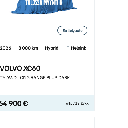
Esittelyauto
2026
8 000 km
Hybridi
Helsinki
VOLVO XC60
T6 AWD LONG RANGE PLUS DARK
64 900 €
alk. 719 €/kk