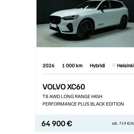
2026
1 000 km
Hybridi
Helsink
VOLVO XC60
T8 AWD LONG RANGE HIGH
PERFORMANCE PLUS BLACK EDITION
64 900 €
alk. 719 €/k