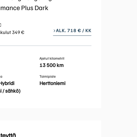
rmance Plus Dark
Huoltokyselylomake
Leasingpalvelut
€
ALK. 718 € / KK
Koeajopalvelu
skulut 349 €
Bilian yksityisleasinglaskuri
Ajetut kilometrit
13 500 km
Volvo Huoltosopimus
ma
Toimipiste
Hybridi
Herttoniemi
Vientiautopalvelut | Bilia
i / sähkö)
Taksit
teyttä