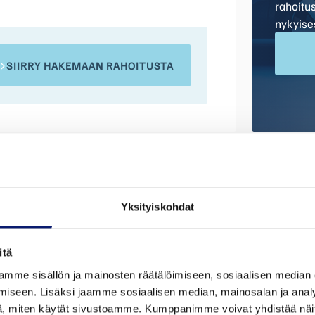
rahoitu
nykyise
SIIRRY HAKEMAAN RAHOITUSTA
Yksityiskohdat
Malli
Mittarilu
itä
XC60
13 500
mme sisällön ja mainosten räätälöimiseen, sosiaalisen median
Korimalli
Ovien luk
iseen. Lisäksi jaamme sosiaalisen median, mainosalan ja analy
Maastoauto
5
, miten käytät sivustoamme. Kumppanimme voivat yhdistää näitä t