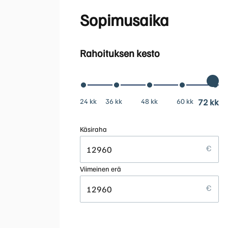
Sopimusaika
Rahoituksen kesto
24 kk
36 kk
48 kk
60 kk
72 kk
Käsiraha
Viimeinen erä