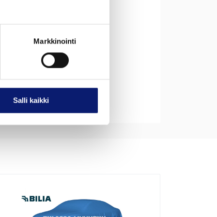
tti
ma
Hybridi (bensiini / sähkö)
Markkinointi
nyskelpoinen
Salli kaikki