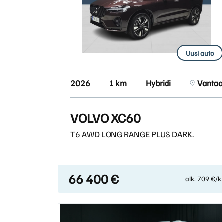
Uusi auto
2026
1 km
Hybridi
Vanta
VOLVO XC60
T6 AWD LONG RANGE PLUS DARK.
66 400 €
alk. 709 €/k