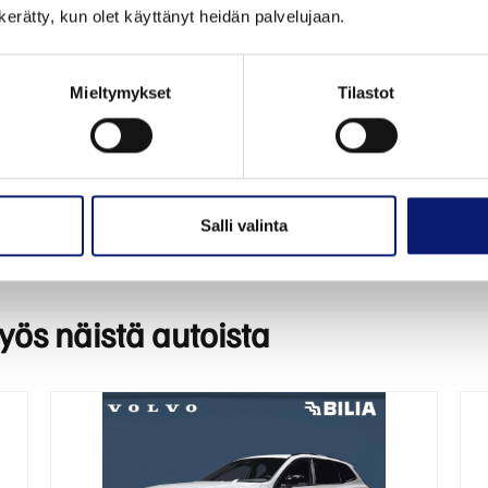
Ensimmäinen käyttöönottopäivä
Vaihteisto
n kerätty, kun olet käyttänyt heidän palvelujaan.
20.1.2026
Automaa
Väri
Käyttövoi
punainen
Plug-In 
Mieltymykset
Tilastot
Rekisterinumero
ALV-vähen
EVR-730
Kyllä
Salli valinta
myös näistä autoista