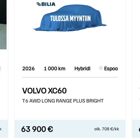
i
2026
1 000 km
Hybridi
Espoo
VOLVO XC60
T6 AWD LONG RANGE PLUS BRIGHT
63 900 €
k
alk. 708 €/kk