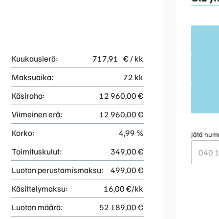
Kuukausierä:
717,91
€ / kk
Maksuaika:
72 kk
Käsiraha:
12 960,00 €
Viimeinen erä:
12 960,00 €
Korko:
4,99 %
Jätä nume
Toimituskulut:
349,00 €
Luoton perustamismaksu:
499,00 €
Käsittelymaksu:
16,00 €/kk
Luoton määrä:
52 189,00 €