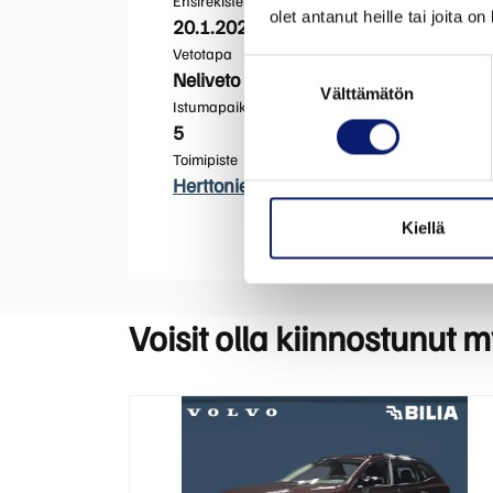
Ensirekisteröinti
olet antanut heille tai joita o
20.1.2026
Vetotapa
Suostumuksen
Neliveto
Välttämätön
valinta
Istumapaikkoja
5
Toimipiste
Herttoniemi
Kiellä
Voisit olla kiinnostunut 