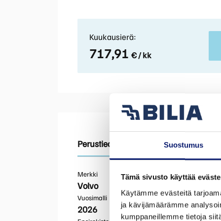
Kuukausierä:
717,91
€ / kk
Perustiedot
Tekniset tiedot
Varusteet
Suostumus
Merkki
Tämä sivusto käyttää eväste
Volvo
Käytämme evästeitä tarjoama
Vuosimalli
ja kävijämäärämme analysoim
2026
kumppaneillemme tietoja siitä