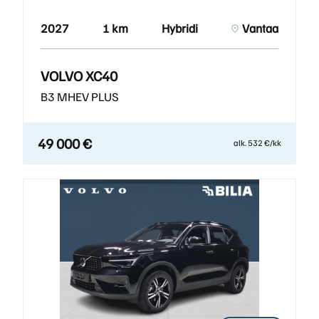
2027
1 km
Hybridi
Vantaa
VOLVO XC40
B3 MHEV PLUS
49 000 €
alk. 532 €/kk