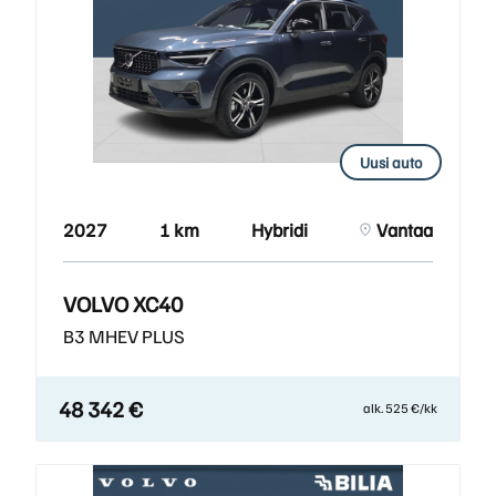
Uusi auto
2027
1 km
Hybridi
Vantaa
VOLVO XC40
B3 MHEV PLUS
48 342 €
alk. 525 €/kk