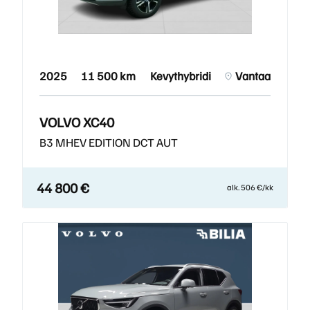
2025
11 500 km
Kevythybridi
Vantaa
VOLVO XC40
B3 MHEV EDITION DCT AUT
44 800 €
alk. 506 €/kk