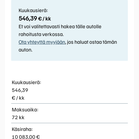
Kuukausierä:
546,39
€ / kk
Et voi valitettavasti hakea tälle autolle
rahoitusta verkossa.
Ota yhteyttä myyjään
, jos haluat ostaa tämän
auton.
Kuukausierä:
546,39
€ / kk
Maksuaika:
72 kk
Käsiraha:
10 083,00 €