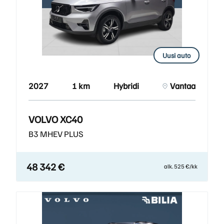
Uusi auto
2027
1 km
Hybridi
Vantaa
VOLVO XC40
B3 MHEV PLUS
48 342 €
alk. 525 €/kk