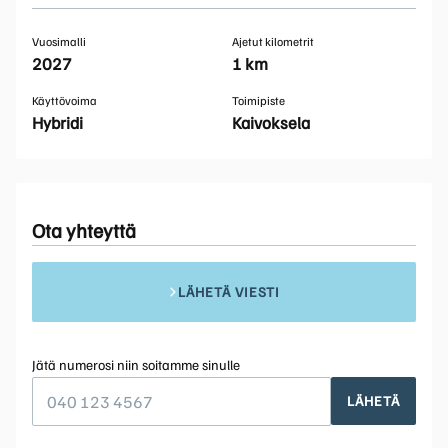
Vuosimalli
Ajetut kilometrit
2027
1 km
Käyttövoima
Toimipiste
Hybridi
Kaivoksela
Ota yhteyttä
LÄHETÄ VIESTI
Jätä numerosi niin soitamme sinulle
LÄHETÄ