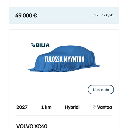
49 000 €
alk. 532 €/kk
Uusi auto
2027
1 km
Hybridi
Vantaa
VOLVO XC40