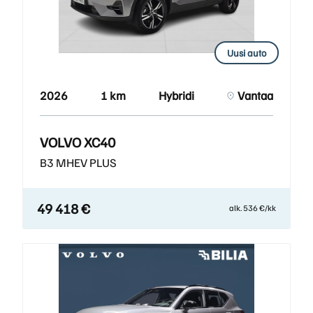
Uusi auto
2026
1 km
Hybridi
Vantaa
VOLVO XC40
B3 MHEV PLUS
49 418 €
alk. 536 €/kk