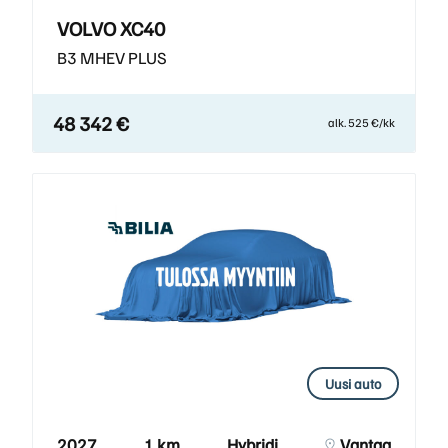
VOLVO XC40
B3 MHEV PLUS
48 342 €
alk. 525 €/kk
Uusi auto
2027
1 km
Hybridi
Vantaa