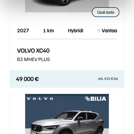
Uusi auto
2027
1 km
Hybridi
Vantaa
VOLVO XC40
B3 MHEV PLUS
49 000 €
alk. 532 €/kk