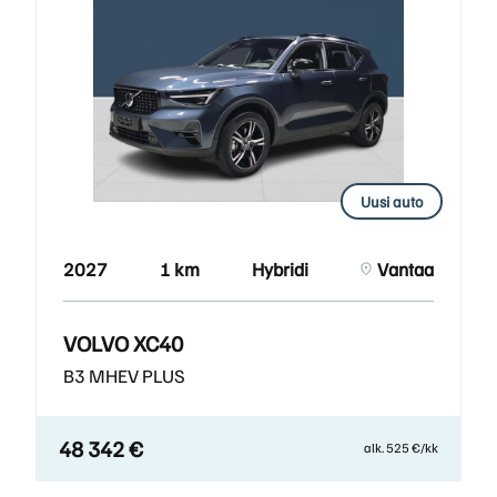
Uusi auto
2027
1 km
Hybridi
Vantaa
VOLVO XC40
B3 MHEV PLUS
48 342 €
alk. 525 €/kk