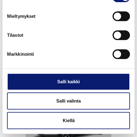
Uusi auto
Mieltymykset
2027
1 km
Hybridi
Vantaa
Tilastot
VOLVO XC40
B3 MHEV PLUS
Markkinointi
49 000 €
alk. 532 €/kk
Salli kaikki
Salli valinta
Kiellä