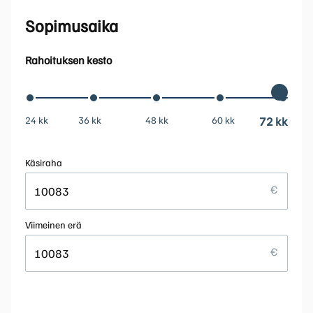
Sopimusaika
Rahoituksen kesto
24 kk
36 kk
48 kk
60 kk
72 kk
Käsiraha
Viimeinen erä