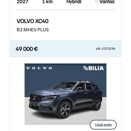
2027
1 km
Hybridi
Vantaa
VOLVO XC40
B3 MHEV PLUS
49 000 €
alk. 532 €/kk
Uusi auto