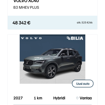
VOLVO XC40
B3 MHEV PLUS
48 342 €
alk. 525 €/kk
Uusi auto
2027
1 km
Hybridi
Vantaa