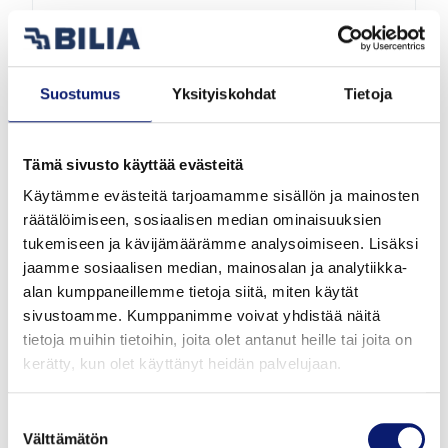
2027
1 km
Hybridi
Vantaa
Suostumus
Yksityiskohdat
Tietoja
VOLVO XC40
B3 MHEV PLUS
Tämä sivusto käyttää evästeitä
50 417 €
alk. 546 €/kk
Käytämme evästeitä tarjoamamme sisällön ja mainosten
räätälöimiseen, sosiaalisen median ominaisuuksien
tukemiseen ja kävijämäärämme analysoimiseen. Lisäksi
jaamme sosiaalisen median, mainosalan ja analytiikka-
alan kumppaneillemme tietoja siitä, miten käytät
sivustoamme. Kumppanimme voivat yhdistää näitä
tietoja muihin tietoihin, joita olet antanut heille tai joita on
kerätty, kun olet käyttänyt heidän palvelujaan.
Suostumuksen
Välttämätön
valinta