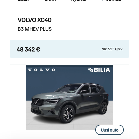
VOLVO XC40
B3 MHEV PLUS
48 342 €
alk. 525 €/kk
Uusi auto