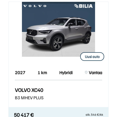
Uusi auto
2027
1 km
Hybridi
Vantaa
VOLVO XC40
B3 MHEV PLUS
50 417 €
alk. 546 €/kk