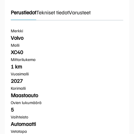
Perustiedot
Tekniset tiedot
Varusteet
Merkki
Volvo
Malli
XC40
Mittarilukema
1 km
Vuosimalli
2027
Korimalli
Maastoauto
Ovien lukumäärä
5
Vaihteisto
Automaatti
Vetotapa