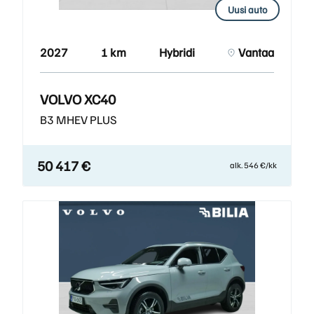
Uusi auto
2027
1 km
Hybridi
Vantaa
VOLVO XC40
B3 MHEV PLUS
50 417 €
alk. 546 €/kk