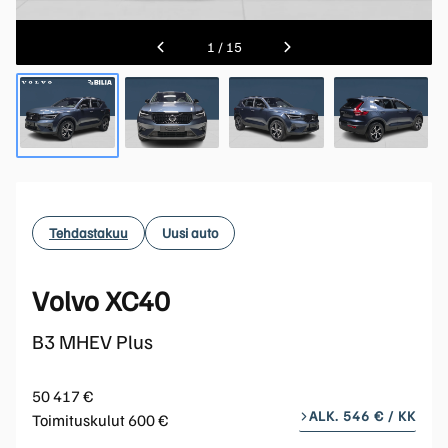
1
/
15
Tehdastakuu
Uusi auto
Volvo XC40
B3 MHEV Plus
50 417 €
ALK. 546 € / KK
Toimituskulut 600 €