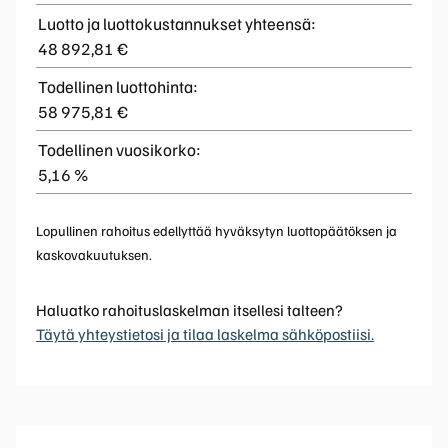
Luotto ja luottokustannukset yhteensä:
48 892,81 €
Todellinen luottohinta:
58 975,81 €
Todellinen vuosikorko:
5,16 %
Lopullinen rahoitus edellyttää hyväksytyn luottopäätöksen ja
kaskovakuutuksen.
Haluatko rahoituslaskelman itsellesi talteen?
Täytä yhteystietosi ja tilaa laskelma sähköpostiisi.