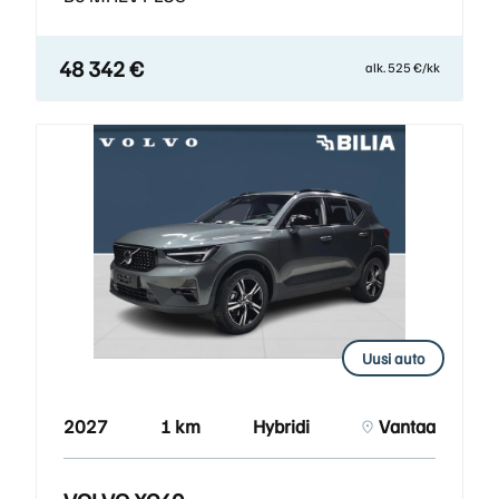
48 342 €
alk. 525 €/kk
Uusi auto
2027
1 km
Hybridi
Vantaa