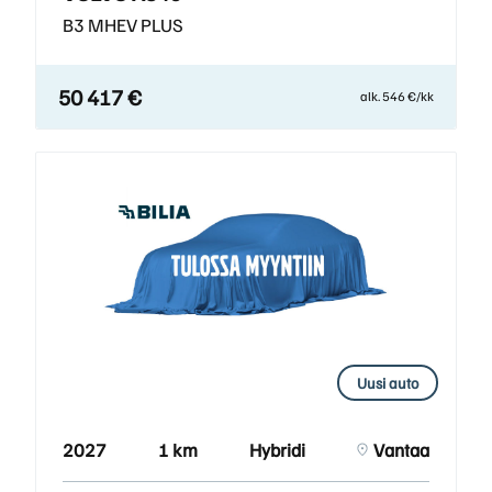
B3 MHEV PLUS
50 417 €
alk. 546 €/kk
Uusi auto
2027
1 km
Hybridi
Vantaa