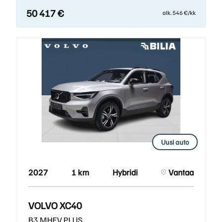
50 417 €
alk. 546 €/kk
Uusi auto
2027
1 km
Hybridi
Vantaa
VOLVO XC40
B3 MHEV PLUS