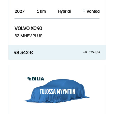
2027
1 km
Hybridi
Vantaa
VOLVO XC40
B3 MHEV PLUS
48 342 €
alk. 525 €/kk