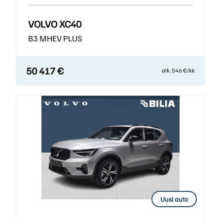
VOLVO XC40
B3 MHEV PLUS
50 417 €
alk. 546 €/kk
Uusi auto