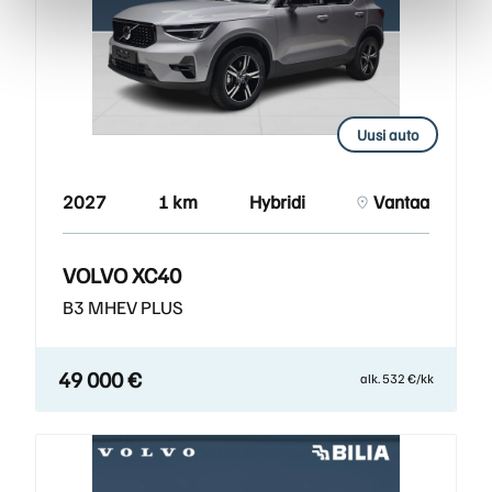
Uusi auto
2027
1 km
Hybridi
Vantaa
VOLVO XC40
B3 MHEV PLUS
49 000 €
alk. 532 €/kk