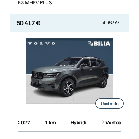
B3 MHEV PLUS
50 417 €
alk. 546 €/kk
Uusi auto
2027
1 km
Hybridi
Vantaa