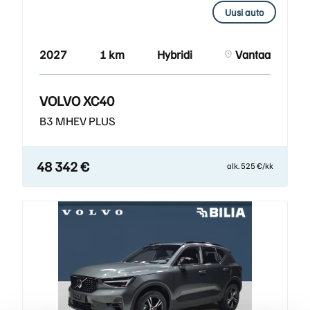
Uusi auto
2027
1 km
Hybridi
Vantaa
VOLVO XC40
B3 MHEV PLUS
48 342 €
alk. 525 €/kk