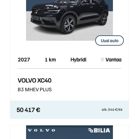
Uusi auto
2027
1 km
Hybridi
Vantaa
VOLVO XC40
B3 MHEV PLUS
50 417 €
alk. 546 €/kk