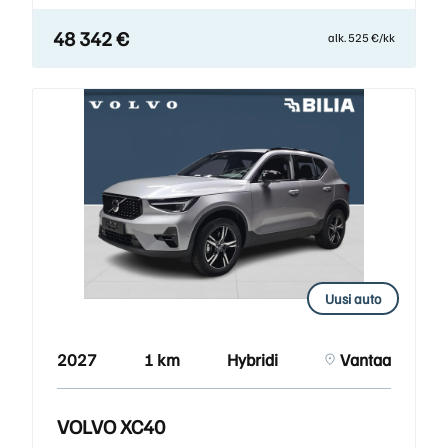
48 342 €
alk. 525 €/kk
Uusi auto
2027
1 km
Hybridi
Vantaa
VOLVO XC40