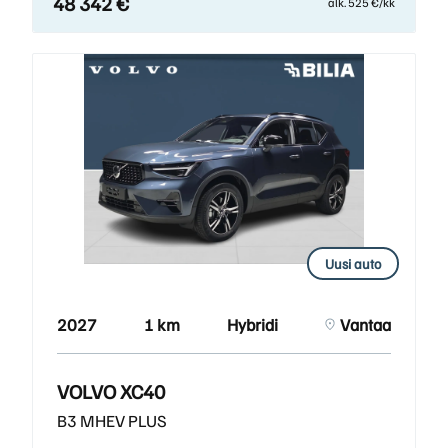
48 342 €
alk. 525 €/kk
Uusi auto
2027
1 km
Hybridi
Vantaa
VOLVO XC40
B3 MHEV PLUS