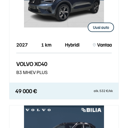
Uusi auto
2027
1 km
Hybridi
Vantaa
VOLVO XC40
B3 MHEV PLUS
49 000 €
alk. 532 €/kk