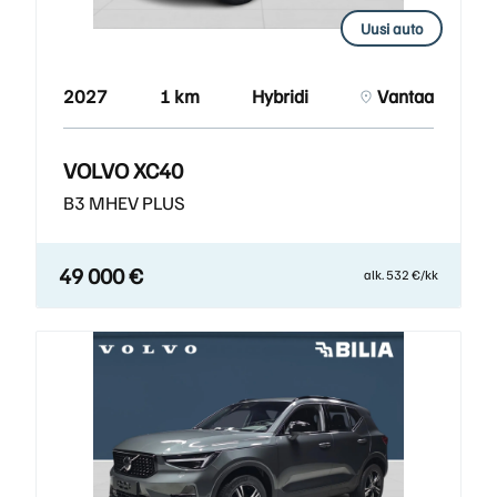
Uusi auto
2027
1 km
Hybridi
Vantaa
VOLVO XC40
B3 MHEV PLUS
49 000 €
alk. 532 €/kk