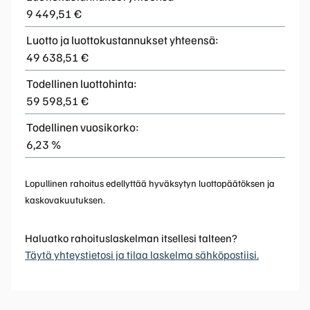
9 449,51 €
Luotto ja luottokustannukset yhteensä:
49 638,51 €
Todellinen luottohinta:
59 598,51 €
Todellinen vuosikorko:
6,23 %
Lopullinen rahoitus edellyttää hyväksytyn luottopäätöksen ja
kaskovakuutuksen.
Haluatko rahoituslaskelman itsellesi talteen?
Täytä yhteystietosi ja tilaa laskelma sähköpostiisi.