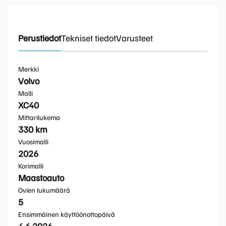
Perustiedot
Tekniset tiedot
Varusteet
Merkki
Volvo
Malli
XC40
Mittarilukema
330 km
Vuosimalli
2026
Korimalli
Maastoauto
Ovien lukumäärä
5
Ensimmäinen käyttöönottopäivä
4.6.2026