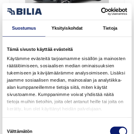
Uusi auto
Suostumus
Yksityiskohdat
Tietoja
2027
1 km
Hybridi
Vantaa
Tämä sivusto käyttää evästeitä
VOLVO XC40
Käytämme evästeitä tarjoamamme sisällön ja mainosten
B3 MHEV PLUS
räätälöimiseen, sosiaalisen median ominaisuuksien
tukemiseen ja kävijämäärämme analysoimiseen. Lisäksi
jaamme sosiaalisen median, mainosalan ja analytiikka-
50 417 €
alk. 546 €/kk
alan kumppaneillemme tietoja siitä, miten käytät
sivustoamme. Kumppanimme voivat yhdistää näitä
tietoja muihin tietoihin, joita olet antanut heille tai joita on
kerätty, kun olet käyttänyt heidän palvelujaan.
Suostumuksen
Välttämätön
valinta