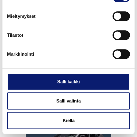
Mieltymykset
Uusi auto
Tilastot
2027
1 km
Hybridi
Vantaa
Markkinointi
VOLVO XC40
B3 MHEV PLUS
Salli kaikki
49 000 €
alk. 532 €/kk
Salli valinta
Kiellä