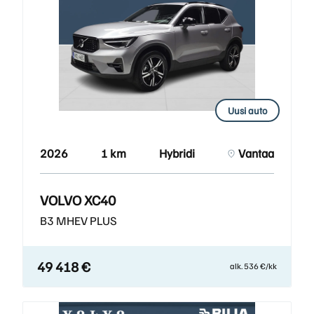
Uusi auto
2026
1 km
Hybridi
Vantaa
VOLVO XC40
B3 MHEV PLUS
49 418 €
alk. 536 €/kk