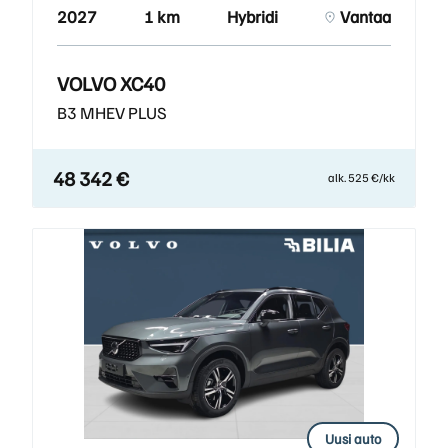
2027
1 km
Hybridi
Vantaa
VOLVO XC40
B3 MHEV PLUS
48 342 €
alk. 525 €/kk
Uusi auto