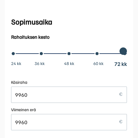
Sopimusaika
Rahoituksen kesto
24 kk
36 kk
48 kk
60 kk
72 kk
Käsiraha
Viimeinen erä