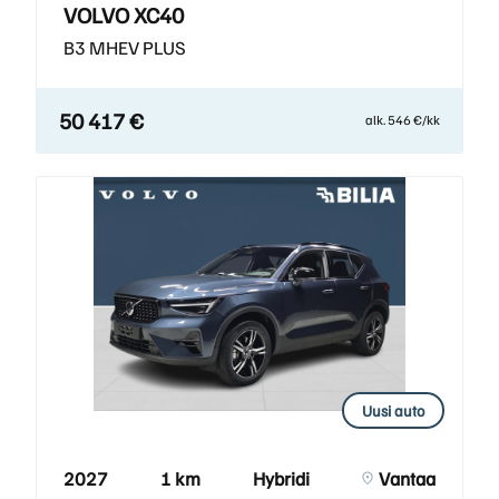
VOLVO XC40
B3 MHEV PLUS
50 417 €
alk. 546 €/kk
Uusi auto
2027
1 km
Hybridi
Vantaa