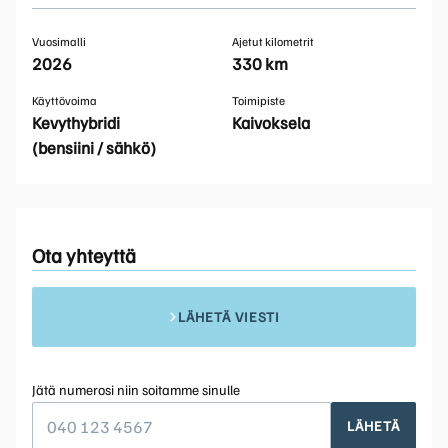
Vuosimalli
Ajetut kilometrit
2026
330 km
Käyttövoima
Toimipiste
Kevythybridi
Kaivoksela
(bensiini / sähkö)
Ota yhteyttä
LÄHETÄ VIESTI
Jätä numerosi niin soitamme sinulle
LÄHETÄ