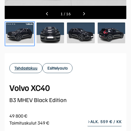
1
/
16
Tehdastakuu
Esittelyauto
Volvo XC40
B3 MHEV Black Edition
49 800 €
ALK. 559 € / KK
Toimituskulut 349 €