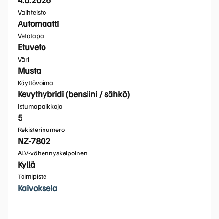
Vaihteisto
Automaatti
Vetotapa
Etuveto
Väri
Musta
Käyttövoima
Kevythybridi (bensiini / sähkö)
Istumapaikkoja
5
Rekisterinumero
NZ-7802
ALV-vähennyskelpoinen
Kyllä
Toimipiste
Kaivoksela