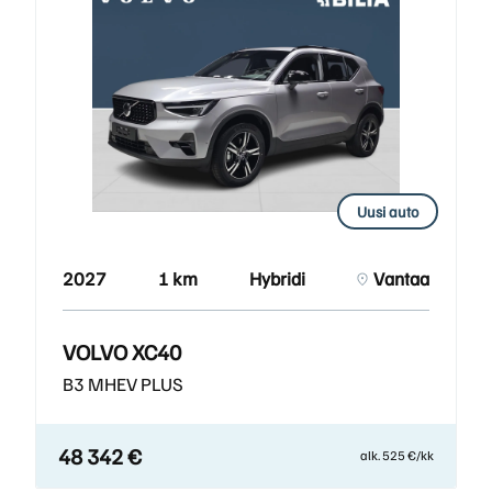
Uusi auto
2027
1 km
Hybridi
Vantaa
VOLVO XC40
B3 MHEV PLUS
48 342 €
alk. 525 €/kk