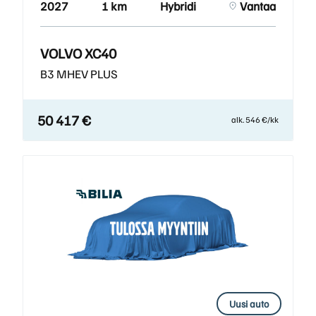
2027
1 km
Hybridi
Vantaa
VOLVO XC40
B3 MHEV PLUS
50 417 €
alk. 546 €/kk
Uusi auto