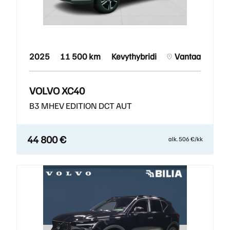
2025
11 500 km
Kevythybridi
Vantaa
VOLVO XC40
B3 MHEV EDITION DCT AUT
44 800 €
alk. 506 €/kk