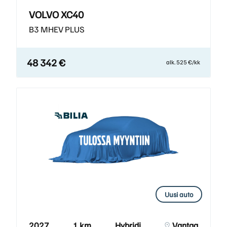
VOLVO XC40
B3 MHEV PLUS
48 342 €
alk. 525 €/kk
Uusi auto
2027
1 km
Hybridi
Vantaa