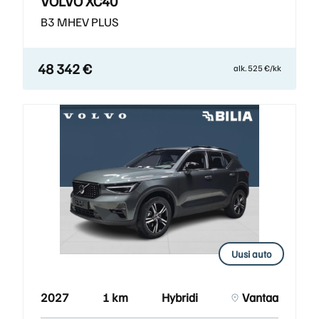
VOLVO XC40
B3 MHEV PLUS
48 342 €
alk. 525 €/kk
Uusi auto
2027
1 km
Hybridi
Vantaa