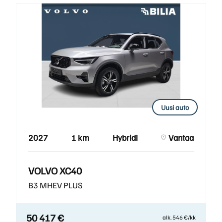
Uusi auto
2027
1 km
Hybridi
Vantaa
VOLVO XC40
B3 MHEV PLUS
50 417 €
alk. 546 €/kk