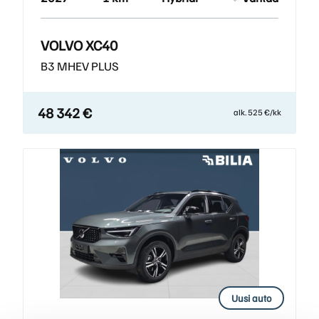
VOLVO XC40
B3 MHEV PLUS
48 342 €
alk. 525 €/kk
Uusi auto