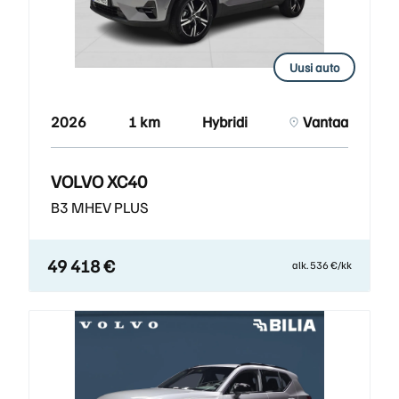
Uusi auto
2026
1 km
Hybridi
Vantaa
VOLVO XC40
B3 MHEV PLUS
49 418 €
alk. 536 €/kk