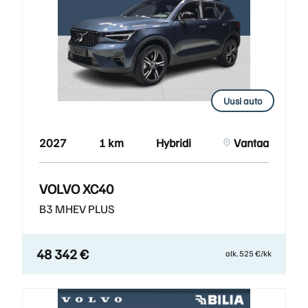
Uusi auto
2027
1 km
Hybridi
Vantaa
VOLVO XC40
B3 MHEV PLUS
48 342 €
alk. 525 €/kk