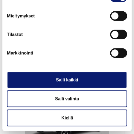
Uusi auto
Mieltymykset
2027
1 km
Hybridi
Vantaa
Tilastot
VOLVO XC40
B3 MHEV PLUS
Markkinointi
49 000 €
alk. 532 €/kk
Salli kaikki
Salli valinta
Kiellä