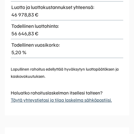
Luotto ja luottokustannukset yhteensä:
46 978,83 €
Todellinen luottohinta:
56 646,83 €
Todellinen vuosikorko:
5,20 %
Lopullinen rahoitus edellyttää hyväksytyn luottopäätöksen ja
kaskovakuutuksen.
Haluatko rahoituslaskelman itsellesi talteen?
Täytä yhteystietosi ja tilaa laskelma sähköpostiisi.