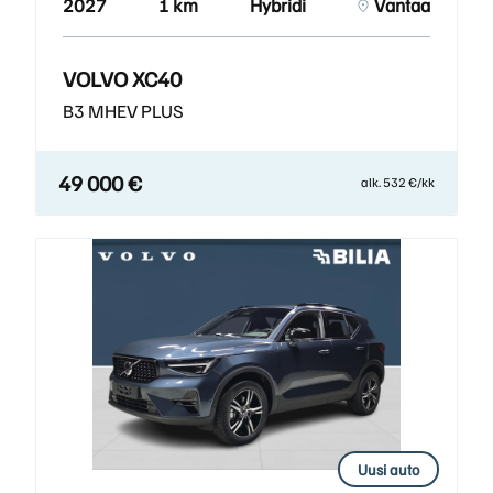
2027
1 km
Hybridi
Vantaa
VOLVO XC40
B3 MHEV PLUS
49 000 €
alk. 532 €/kk
Uusi auto