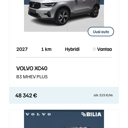
Uusi auto
2027
1 km
Hybridi
Vantaa
VOLVO XC40
B3 MHEV PLUS
48 342 €
alk. 525 €/kk