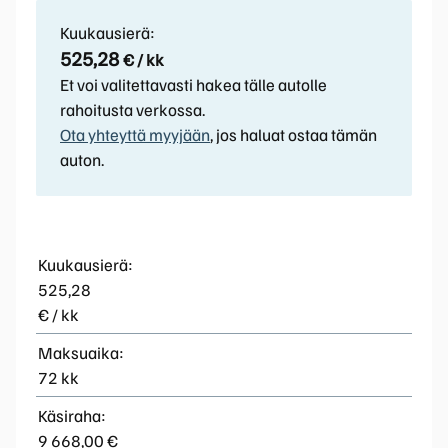
Kuukausierä:
525,28
€ / kk
Et voi valitettavasti hakea tälle autolle
rahoitusta verkossa.
Ota yhteyttä myyjään
, jos haluat ostaa tämän
auton.
Kuukausierä:
525,28
€ / kk
Maksuaika:
72 kk
Käsiraha:
9 668,00 €