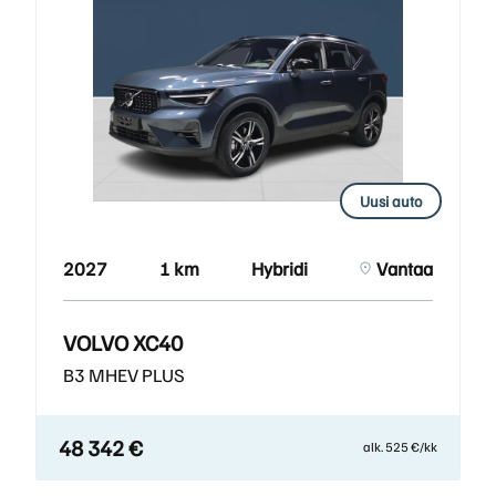
Uusi auto
2027
1 km
Hybridi
Vantaa
VOLVO XC40
B3 MHEV PLUS
48 342 €
alk. 525 €/kk