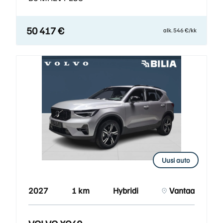
50 417 €
alk. 546 €/kk
Uusi auto
2027
1 km
Hybridi
Vantaa