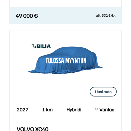
49 000 €
alk. 532 €/kk
Uusi auto
2027
1 km
Hybridi
Vantaa
VOLVO XC40