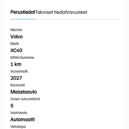
Perustiedot
Tekniset tiedot
Varusteet
Merkki
Volvo
Malli
XC40
Mittarilukema
1 km
Vuosimalli
2027
Korimalli
Maastoauto
Ovien lukumäärä
5
Vaihteisto
Automaatti
Vetotapa