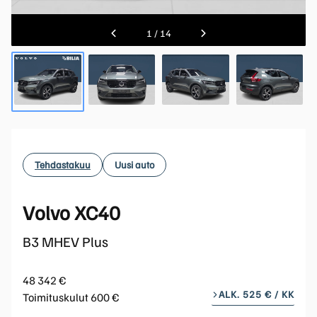
1
/
14
Tehdastakuu
Uusi auto
Volvo XC40
B3 MHEV Plus
48 342 €
ALK. 525 € / KK
Toimituskulut 600 €