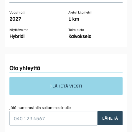
Vuosimalli
Ajetut kilometrit
2027
1 km
Käyttövoima
Toimipiste
Hybridi
Kaivoksela
Ota yhteyttä
LÄHETÄ VIESTI
Jätä numerosi niin soitamme sinulle
LÄHETÄ