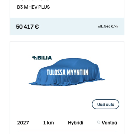
B3 MHEV PLUS
50 417 €
alk. 546 €/kk
Uusi auto
2027
1 km
Hybridi
Vantaa