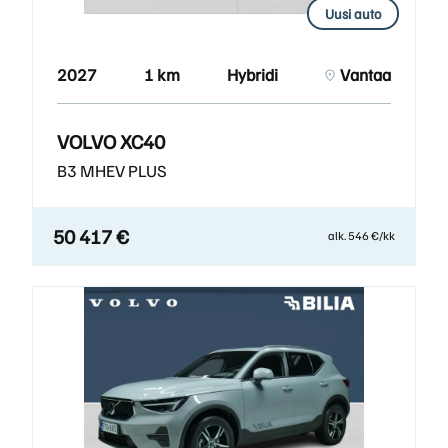
Uusi auto
2027
1 km
Hybridi
Vantaa
VOLVO XC40
B3 MHEV PLUS
50 417 €
alk. 546 €/kk