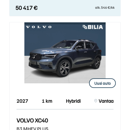
50 417 €
alk. 546 €/kk
Uusi auto
2027
1 km
Hybridi
Vantaa
VOLVO XC40
B3 MHEV PLUS