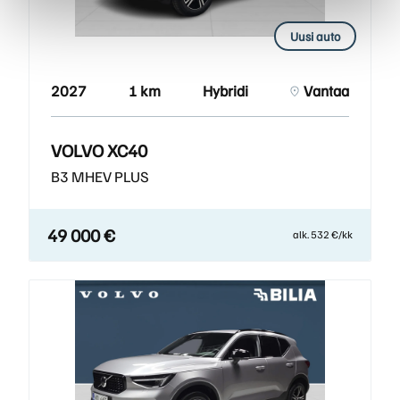
Uusi auto
2027
1 km
Hybridi
Vantaa
VOLVO XC40
B3 MHEV PLUS
49 000 €
alk. 532 €/kk