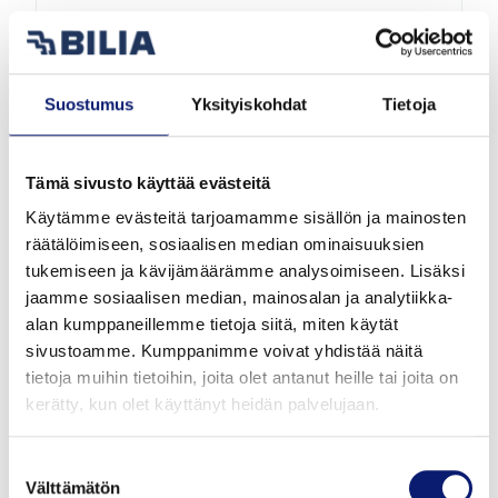
2027
1 km
Hybridi
Vantaa
Suostumus
Yksityiskohdat
Tietoja
VOLVO XC40
B3 MHEV PLUS
Tämä sivusto käyttää evästeitä
50 417 €
alk. 546 €/kk
Käytämme evästeitä tarjoamamme sisällön ja mainosten
räätälöimiseen, sosiaalisen median ominaisuuksien
tukemiseen ja kävijämäärämme analysoimiseen. Lisäksi
jaamme sosiaalisen median, mainosalan ja analytiikka-
alan kumppaneillemme tietoja siitä, miten käytät
sivustoamme. Kumppanimme voivat yhdistää näitä
tietoja muihin tietoihin, joita olet antanut heille tai joita on
kerätty, kun olet käyttänyt heidän palvelujaan.
Suostumuksen
Välttämätön
valinta