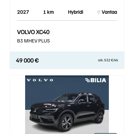
2027
1 km
Hybridi
Vantaa
VOLVO XC40
B3 MHEV PLUS
49 000 €
alk. 532 €/kk