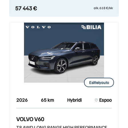
57 443 €
alk. 618 €/kk
Esittelyauto
2026
65 km
Hybridi
Espoo
VOLVO V60
T8 AWD LONG RANGE HIGH PERFORMANCE