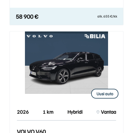
58 900 €
alk. 655 €/kk
Uusi auto
2026
1 km
Hybridi
Vantaa
VOLVO V60