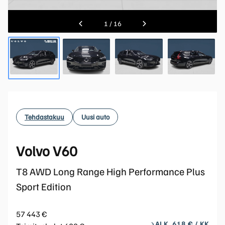
1
/
16
Tehdastakuu
Uusi auto
Volvo V60
T8 AWD Long Range High Performance Plus
Sport Edition
57 443 €
ALK. 618 € / KK