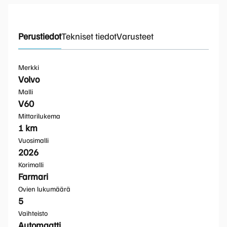
Perustiedot
Tekniset tiedot
Varusteet
Merkki
Volvo
Malli
V60
Mittarilukema
1 km
Vuosimalli
2026
Korimalli
Farmari
Ovien lukumäärä
5
Vaihteisto
Automaatti