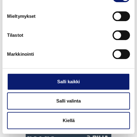
Mieltymykset
Tilastot
Esittelyauto
Markkinointi
2026
5 000 km
Hybridi
Espoo
VOLVO V60
Salli kaikki
T8 AWD LONG RANGE HIGH PERFORMANCE
ULTRA SPORT EDITION
Salli valinta
58 900 €
alk. 655 €/kk
Kiellä