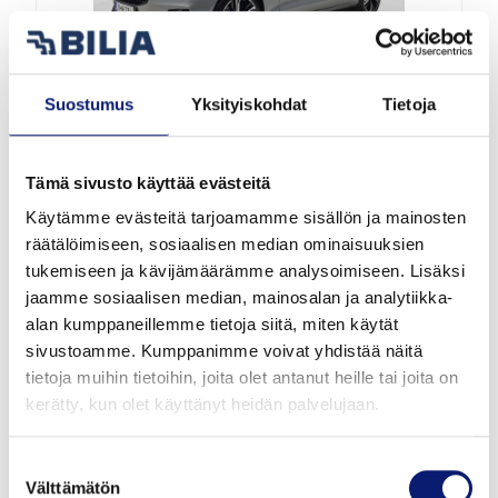
Uusi auto
Suostumus
Yksityiskohdat
Tietoja
2026
1 km
Hybridi
Vantaa
Tämä sivusto käyttää evästeitä
Käytämme evästeitä tarjoamamme sisällön ja mainosten
VOLVO V60
räätälöimiseen, sosiaalisen median ominaisuuksien
T8 AWD LONG RANGE HIGH PERFORMANCE
tukemiseen ja kävijämäärämme analysoimiseen. Lisäksi
PLUS SPORT EDITION
jaamme sosiaalisen median, mainosalan ja analytiikka-
alan kumppaneillemme tietoja siitä, miten käytät
sivustoamme. Kumppanimme voivat yhdistää näitä
57 461 €
alk. 618 €/kk
tietoja muihin tietoihin, joita olet antanut heille tai joita on
kerätty, kun olet käyttänyt heidän palvelujaan.
Suostumuksen
Välttämätön
valinta