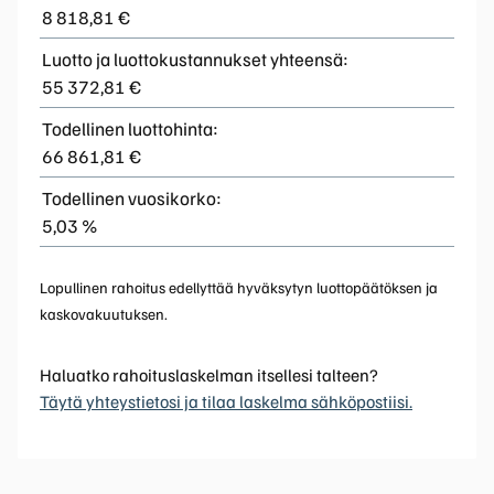
8 818,81 €
Luotto ja luottokustannukset yhteensä:
55 372,81 €
Todellinen luottohinta:
66 861,81 €
Todellinen vuosikorko:
5,03 %
Lopullinen rahoitus edellyttää hyväksytyn luottopäätöksen ja
kaskovakuutuksen.
Haluatko rahoituslaskelman itsellesi talteen?
Täytä yhteystietosi ja tilaa laskelma sähköpostiisi.