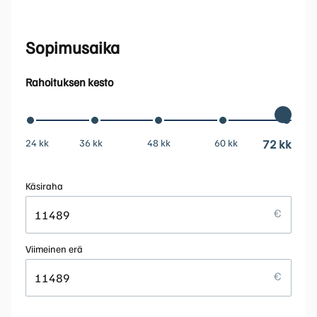
Sopimusaika
Rahoituksen kesto
24 kk
36 kk
48 kk
60 kk
72 kk
Käsiraha
Viimeinen erä