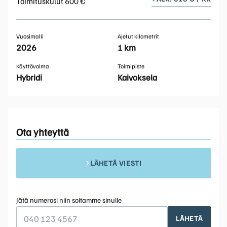
Toimituskulut 600 €
Vuosimalli
Ajetut kilometrit
2026
1 km
Käyttövoima
Toimipiste
Hybridi
Kaivoksela
Ota yhteyttä
LÄHETÄ VIESTI
Jätä numerosi niin soitamme sinulle
LÄHETÄ