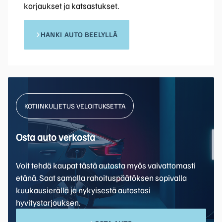
korjaukset ja katsastukset.
HANKI AUTO BEELYLLÄ
KOTIINKULJETUS VELOITUKSETTA
Osta auto verkosta
Voit tehdä kaupat tästä autosta myös vaivattomasti
etänä. Saat samalla rahoituspäätöksen sopivalla
kuukausierällä ja nykyisestä autostasi
hyvitystarjouksen.