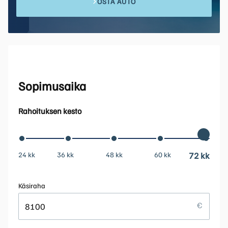
OSTA AUTO
Sopimusaika
Rahoituksen kesto
24 kk
36 kk
48 kk
60 kk
72 kk
Käsiraha