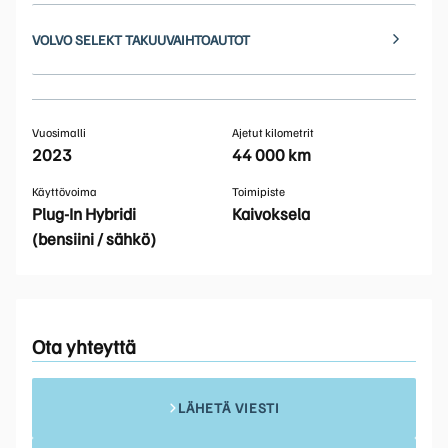
VOLVO SELEKT TAKUUVAIHTOAUTOT
Vuosimalli
Ajetut kilometrit
2023
44 000 km
Käyttövoima
Toimipiste
Plug-In Hybridi
Kaivoksela
(bensiini / sähkö)
Ota yhteyttä
LÄHETÄ VIESTI