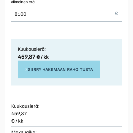
Viimeinen erä
Kuukausierä:
459,87
€ / kk
SIIRRY HAKEMAAN RAHOITUSTA
Kuukausierä:
459,87
€ / kk
Maksuaika: