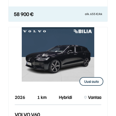
58 900 €
alk. 655 €/kk
Uusi auto
2026
1 km
Hybridi
Vantaa
VOLVO V60