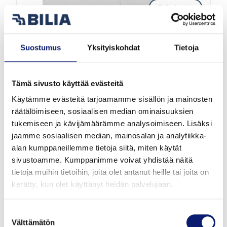
Esittelyauto
2026
3 000 km
Hybridi
Espoo
Suostumus
Yksityiskohdat
Tietoja
VOLVO V60
Tämä sivusto käyttää evästeitä
T8 AWD LONG RANGE HIGH PERFORMANCE
ULTRA SPORT EDITION
Käytämme evästeitä tarjoamamme sisällön ja mainosten
räätälöimiseen, sosiaalisen median ominaisuuksien
tukemiseen ja kävijämäärämme analysoimiseen. Lisäksi
58 900 €
alk. 655 €/kk
jaamme sosiaalisen median, mainosalan ja analytiikka-
alan kumppaneillemme tietoja siitä, miten käytät
sivustoamme. Kumppanimme voivat yhdistää näitä
tietoja muihin tietoihin, joita olet antanut heille tai joita on
kerätty, kun olet käyttänyt heidän palvelujaan.
Suostumuksen
Välttämätön
valinta