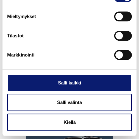
Mieltymykset
Uusi auto
Tilastot
2026
1 km
Hybridi
Vantaa
Markkinointi
VOLVO V60
T8 AWD LONG RANGE HIGH PERFORMANCE
PLUS SPORT EDITION
Salli kaikki
58 345 €
alk. 627 €/kk
Salli valinta
Kiellä