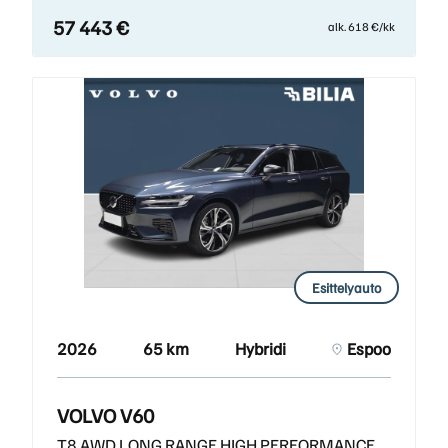
57 443 €
alk. 618 €/kk
Esittelyauto
2026
65 km
Hybridi
Espoo
VOLVO V60
T8 AWD LONG RANGE HIGH PERFORMANCE