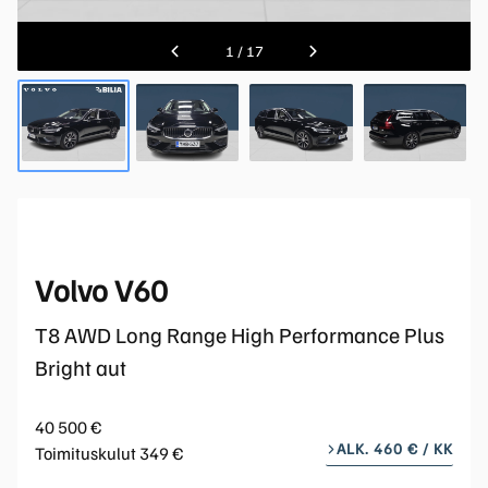
1
/
17
Volvo V60
T8 AWD Long Range High Performance Plus
Bright aut
40 500 €
ALK. 460 € / KK
Toimituskulut 349 €