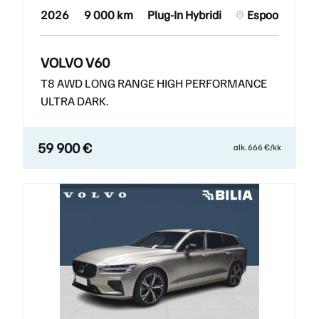
2026
9 000 km
Plug-In Hybridi
Espoo
VOLVO V60
T8 AWD LONG RANGE HIGH PERFORMANCE
ULTRA DARK.
59 900 €
alk. 666 €/kk