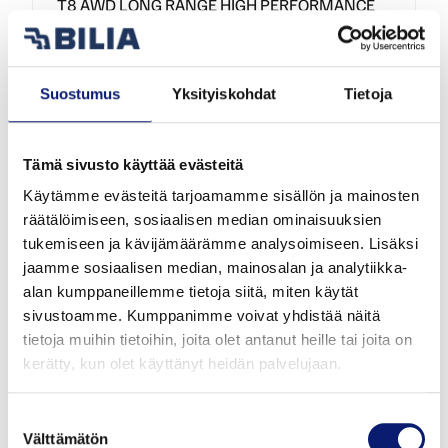
T8 AWD LONG RANGE HIGH PERFORMANCE
PLUS SPORT EDITION
58 345 €
Suostumus
Yksityiskohdat
Tietoja
alk. 627 €/kk
Tämä sivusto käyttää evästeitä
Käytämme evästeitä tarjoamamme sisällön ja mainosten
räätälöimiseen, sosiaalisen median ominaisuuksien
tukemiseen ja kävijämäärämme analysoimiseen. Lisäksi
jaamme sosiaalisen median, mainosalan ja analytiikka-
alan kumppaneillemme tietoja siitä, miten käytät
sivustoamme. Kumppanimme voivat yhdistää näitä
tietoja muihin tietoihin, joita olet antanut heille tai joita on
Uusi auto
kerätty, kun olet käyttänyt heidän palvelujaan.
2026
1 km
Hybridi
Vantaa
Suostumuksen
Välttämätön
valinta