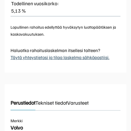
Todellinen vuosikorko:
5,13 %
Lopullinen rahoitus edellyttää hyväksytyn luottopäätöksen ja
kaskovakuutuksen.
Haluatko rahoituslaskelman itsellesi talteen?
Täytä yhteystietosi ja tilaa laskelma sähköpostiisi.
Perustiedot
Tekniset tiedot
Varusteet
Merkki
Volvo