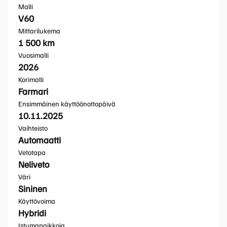
Malli
V60
Mittarilukema
1 500 km
Vuosimalli
2026
Korimalli
Farmari
Ensimmäinen käyttöönottopäivä
10.11.2025
Vaihteisto
Automaatti
Vetotapa
Neliveto
Väri
Sininen
Käyttövoima
Hybridi
Istumapaikkoja