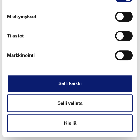
VOLVO V60
Mieltymykset
T8 AWD LONG RANGE HIGH PERFORMANCE
PLUS SPORT EDITION
Tilastot
57 461 €
alk. 618 €/kk
Markkinointi
Salli kaikki
Salli valinta
Kiellä
Esittelyauto