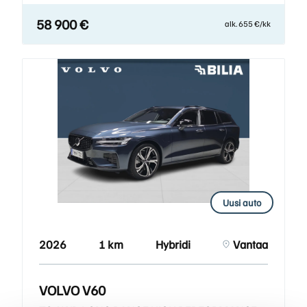
58 900 €
alk. 655 €/kk
Uusi auto
2026
1 km
Hybridi
Vantaa
VOLVO V60