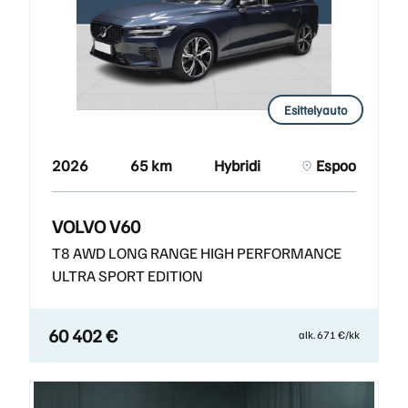
Esittelyauto
2026
65 km
Hybridi
Espoo
VOLVO V60
T8 AWD LONG RANGE HIGH PERFORMANCE
ULTRA SPORT EDITION
60 402 €
alk. 671 €/kk