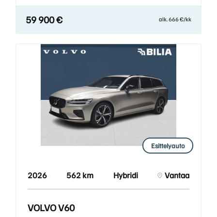
59 900 €
alk. 666 €/kk
Esittelyauto
2026
562 km
Hybridi
Vantaa
VOLVO V60