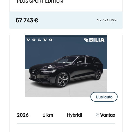
PLUS SPORT EDITION
57 743 €
alk. 621 €/kk
Uusi auto
2026
1 km
Hybridi
Vantaa