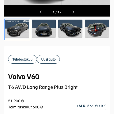
1
/
12
Tehdastakuu
Uusi auto
Volvo V60
T6 AWD Long Range Plus Bright
51 900 €
ALK. 561 € / KK
Toimituskulut 600 €