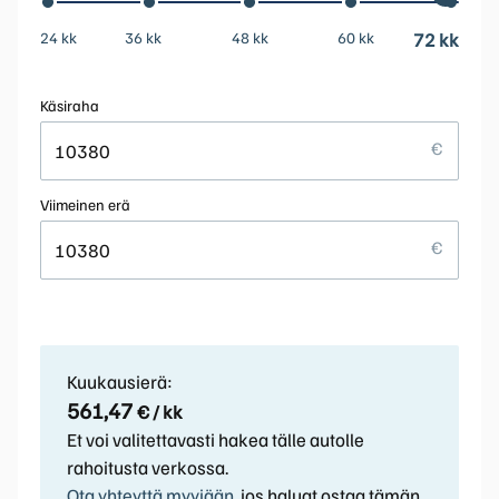
24 kk
36 kk
48 kk
60 kk
72 kk
Käsiraha
Viimeinen erä
Kuukausierä:
561,47
€ / kk
Et voi valitettavasti hakea tälle autolle
rahoitusta verkossa.
Ota yhteyttä myyjään
, jos haluat ostaa tämän