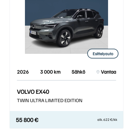
Esittelyauto
2026
3 000 km
Sähkö
Vantaa
VOLVO EX40
TWIN ULTRA LIMITED EDITION
55 800 €
alk. 622 €/kk