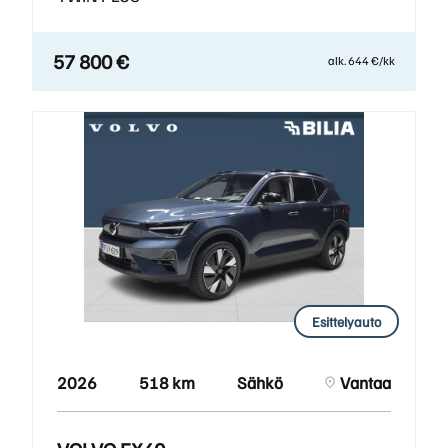
57 800 €
alk. 644 €/kk
Esittelyauto
2026
518 km
Sähkö
Vantaa