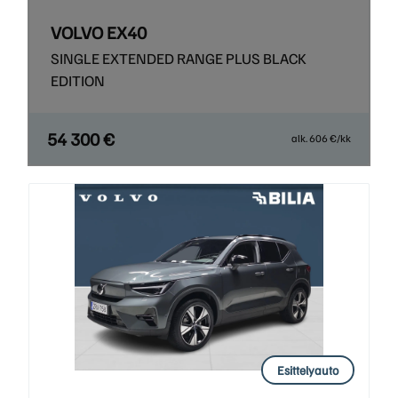
VOLVO EX40
SINGLE EXTENDED RANGE PLUS BLACK
EDITION
54 300 €
alk. 606 €/kk
Esittelyauto