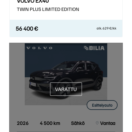
VOLVO EX40
TWIN PLUS LIMITED EDITION
56 400 €
alk. 629 €/kk
VARATTU
Esittelyauto
2026
4 500 km
Sähkö
Vantaa