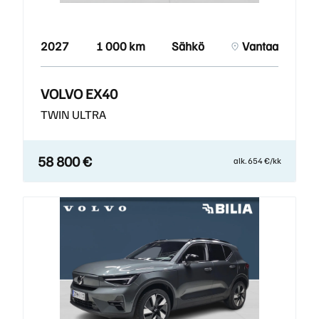
2027
1 000 km
Sähkö
Vantaa
VOLVO EX40
TWIN ULTRA
58 800 €
alk. 654 €/kk