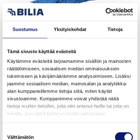
Suostumus
Yksityiskohdat
Tietoja
2026
3 500 km
Sähkö
Espoo
Tämä sivusto käyttää evästeitä
Käytämme evästeitä tarjoamamme sisällön ja mainosten
VOLVO EX40
räätälöimiseen, sosiaalisen median ominaisuuksien
TWIN ULTRA
tukemiseen ja kävijämäärämme analysoimiseen. Lisäksi
jaamme sosiaalisen median, mainosalan ja analytiikka-
alan kumppaneillemme tietoja siitä, miten käytät
53 900 €
alk. 602 €/kk
sivustoamme. Kumppanimme voivat yhdistää näitä
tietoja muihin tietoihin, joita olet antanut heille tai joita on
kerätty, kun olet käyttänyt heidän palvelujaan.
Suostumuksen
Välttämätön
valinta