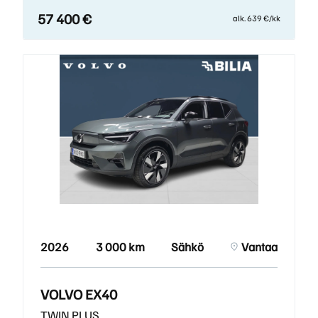
57 400 €
alk. 639 €/kk
2026
3 000 km
Sähkö
Vantaa
VOLVO EX40
TWIN PLUS