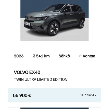
2026
3 541 km
Sähkö
Vantaa
VOLVO EX40
TWIN ULTRA LIMITED EDITION
55 900 €
alk. 623 €/kk