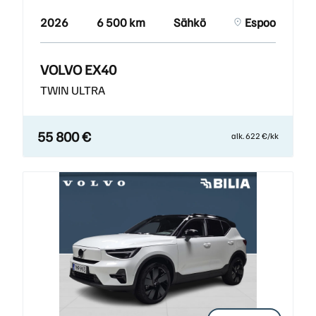
2026
6 500 km
Sähkö
Espoo
VOLVO EX40
TWIN ULTRA
55 800 €
alk. 622 €/kk