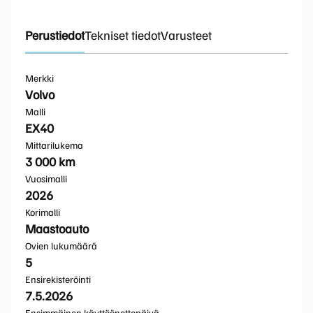
Perustiedot
Tekniset tiedot
Varusteet
Merkki
Volvo
Malli
EX40
Mittarilukema
3 000 km
Vuosimalli
2026
Korimalli
Maastoauto
Ovien lukumäärä
5
Ensirekisteröinti
7.5.2026
Ensimmäinen käyttöönottopäivä