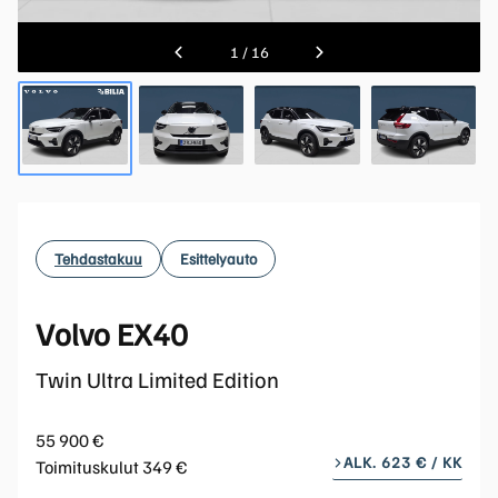
1
/
16
Tehdastakuu
Esittelyauto
Volvo EX40
Twin Ultra Limited Edition
55 900 €
ALK. 623 € / KK
Toimituskulut 349 €