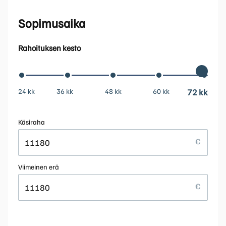
Sopimusaika
Rahoituksen kesto
24 kk
36 kk
48 kk
60 kk
72 kk
Käsiraha
Viimeinen erä