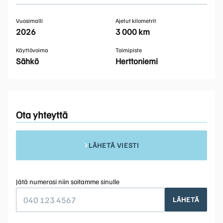
Vuosimalli
Ajetut kilometrit
2026
3 000 km
Käyttövoima
Toimipiste
Sähkö
Herttoniemi
Ota yhteyttä
LÄHETÄ VIESTI
Jätä numerosi niin soitamme sinulle
LÄHETÄ