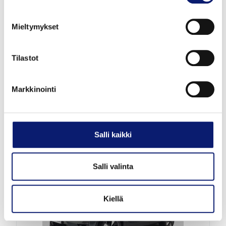
Mieltymykset
2026
8 000 km
Sähkö
Vantaa
Tilastot
VOLVO EX40
Markkinointi
TWIN PLUS
53 800 €
alk. 601 €/kk
Salli kaikki
Salli valinta
Kiellä