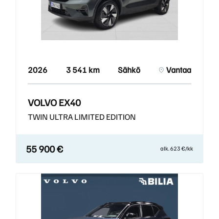
2026
3 541 km
Sähkö
Vantaa
VOLVO EX40
TWIN ULTRA LIMITED EDITION
55 900 €
alk. 623 €/kk