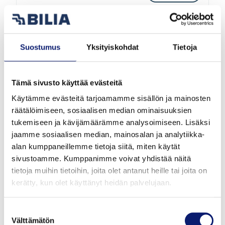
2026
5 000 km
Sähkö
Vantaa
Suostumus
Yksityiskohdat
Tietoja
VOLVO EX40
TWIN ULTRA LIMITED EDITION
Tämä sivusto käyttää evästeitä
Käytämme evästeitä tarjoamamme sisällön ja mainosten
57 800 €
alk. 644 €/kk
räätälöimiseen, sosiaalisen median ominaisuuksien
tukemiseen ja kävijämäärämme analysoimiseen. Lisäksi
jaamme sosiaalisen median, mainosalan ja analytiikka-
alan kumppaneillemme tietoja siitä, miten käytät
sivustoamme. Kumppanimme voivat yhdistää näitä
tietoja muihin tietoihin, joita olet antanut heille tai joita on
kerätty, kun olet käyttänyt heidän palvelujaan.
Suostumuksen
Välttämätön
valinta