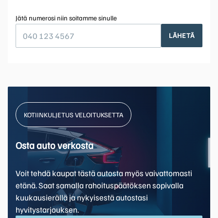
Jätä numerosi niin soitamme sinulle
LÄHETÄ
KOTIINKULJETUS VELOITUKSETTA
Osta auto verkosta
Voit tehdä kaupat tästä autosta myös vaivattomasti
etänä. Saat samalla rahoituspäätöksen sopivalla
kuukausierällä ja nykyisestä autostasi
hyvitystarjouksen.