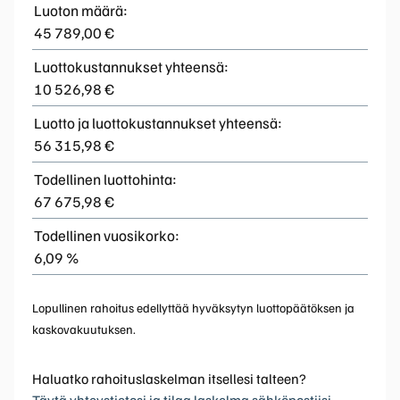
Luoton määrä:
45 789,00 €
Luottokustannukset yhteensä:
10 526,98 €
Luotto ja luottokustannukset yhteensä:
56 315,98 €
Todellinen luottohinta:
67 675,98 €
Todellinen vuosikorko:
6,09 %
Lopullinen rahoitus edellyttää hyväksytyn luottopäätöksen ja
kaskovakuutuksen.
Haluatko rahoituslaskelman itsellesi talteen?
Täytä yhteystietosi ja tilaa laskelma sähköpostiisi.