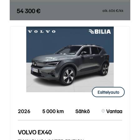
54 300 €
alk. 606 €/kk
Esittelyauto
2026
5 000 km
Sähkö
Vantaa
VOLVO EX40