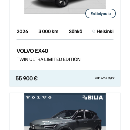
Esittelyauto
2026
3 000 km
Sähkö
Helsinki
VOLVO EX40
TWIN ULTRA LIMITED EDITION
55 900 €
alk. 623 €/kk