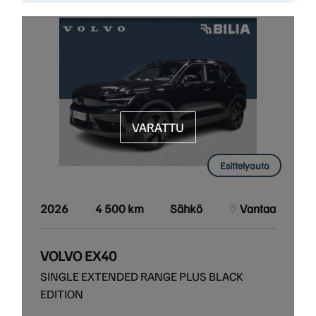
VARATTU
Esittelyauto
2026
4 500 km
Sähkö
Vantaa
VOLVO EX40
SINGLE EXTENDED RANGE PLUS BLACK
EDITION