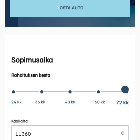
OSTA AUTO
Sopimusaika
Rahoituksen kesto
24 kk
36 kk
48 kk
60 kk
72 kk
Käsiraha