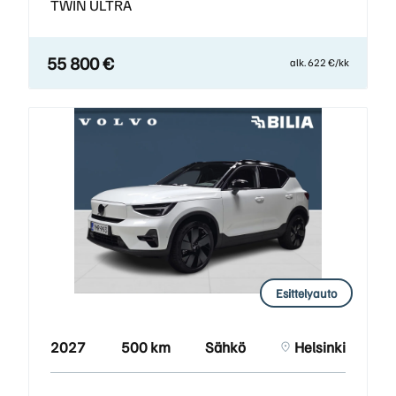
TWIN ULTRA
55 800 €
alk. 622 €/kk
Esittelyauto
2027
500 km
Sähkö
Helsinki