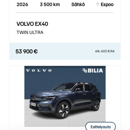
2026
3 500 km
Sähkö
Espoo
VOLVO EX40
TWIN ULTRA
53 900 €
alk. 602 €/kk
Esittelyauto