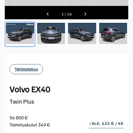
1
/
16
Tehdastakuu
Volvo EX40
Twin Plus
56 800 €
ALK. 633 € / KK
Toimituskulut 349 €