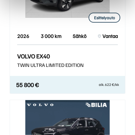
Esittelyauto
2026
3 000 km
Sähkö
Vantaa
VOLVO EX40
TWIN ULTRA LIMITED EDITION
55 800 €
alk. 622 €/kk