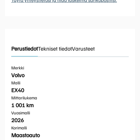
Perustiedot
Tekniset tiedot
Varusteet
Merkki
Volvo
Malli
EX40
Mittarilukema
1 001 km
Vuosimalli
2026
Korimalli
Maastoauto