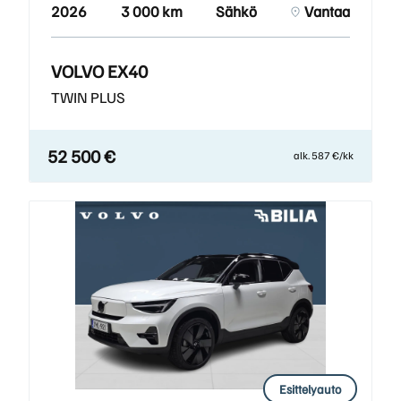
2026
3 000 km
Sähkö
Vantaa
VOLVO EX40
TWIN PLUS
52 500 €
alk. 587 €/kk
Esittelyauto