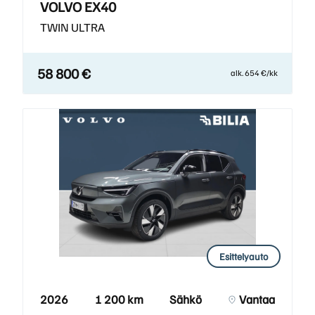
VOLVO EX40
TWIN ULTRA
58 800 €
alk. 654 €/kk
Esittelyauto
2026
1 200 km
Sähkö
Vantaa