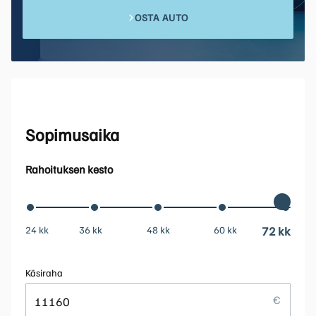
OSTA AUTO
Sopimusaika
Rahoituksen kesto
24 kk
36 kk
48 kk
60 kk
72 kk
Käsiraha