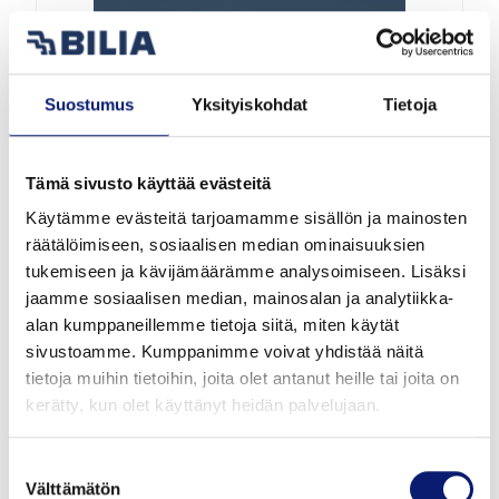
Suostumus
Yksityiskohdat
Tietoja
Tämä sivusto käyttää evästeitä
Esittelyauto
Käytämme evästeitä tarjoamamme sisällön ja mainosten
räätälöimiseen, sosiaalisen median ominaisuuksien
2026
5 000 km
Sähkö
Vantaa
tukemiseen ja kävijämäärämme analysoimiseen. Lisäksi
jaamme sosiaalisen median, mainosalan ja analytiikka-
alan kumppaneillemme tietoja siitä, miten käytät
VOLVO EX40
sivustoamme. Kumppanimme voivat yhdistää näitä
TWIN ULTRA LIMITED EDITION
tietoja muihin tietoihin, joita olet antanut heille tai joita on
kerätty, kun olet käyttänyt heidän palvelujaan.
57 800 €
alk. 644 €/kk
Suostumuksen
Välttämätön
valinta