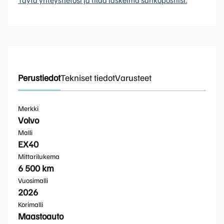
Perustiedot
Tekniset tiedot
Varusteet
Merkki
Volvo
Malli
EX40
Mittarilukema
6 500 km
Vuosimalli
2026
Korimalli
Maastoauto