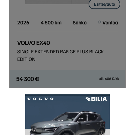
Esittelyauto
2026
4 500 km
Sähkö
Vantaa
VOLVO EX40
SINGLE EXTENDED RANGE PLUS BLACK
EDITION
54 300 €
alk. 606 €/kk