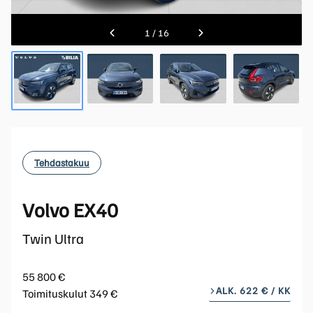
1
/
16
Tehdastakuu
Volvo EX40
Twin Ultra
55 800 €
ALK. 622 € / KK
Toimituskulut 349 €