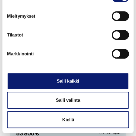
Mieltymykset
Tilastot
Markkinointi
Salli kaikki
2026
8 000 km
Sähkö
Vantaa
Salli valinta
VOLVO EX40
TWIN PLUS
Kiellä
53 800 €
alk. 601 €/kk