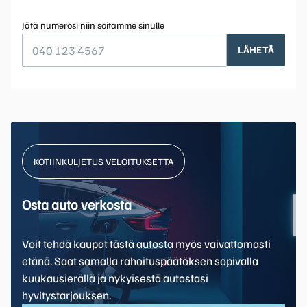
Jätä numerosi niin soitamme sinulle
LÄHETÄ
KOTIINKULJETUS VELOITUKSETTA
Osta auto verkosta
Voit tehdä kaupat tästä autosta myös vaivattomasti
etänä. Saat samalla rahoituspäätöksen sopivalla
kuukausierällä ja nykyisestä autostasi
hyvitystarjouksen.