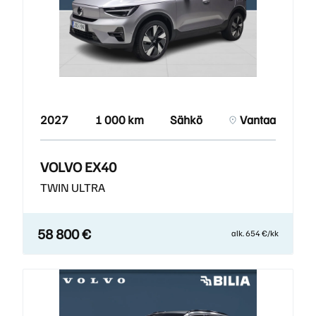
2027
1 000 km
Sähkö
Vantaa
VOLVO EX40
TWIN ULTRA
58 800 €
alk. 654 €/kk