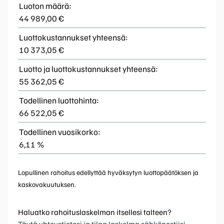
Luoton määrä:
44 989,00 €
Luottokustannukset yhteensä:
10 373,05 €
Luotto ja luottokustannukset yhteensä:
55 362,05 €
Todellinen luottohinta:
66 522,05 €
Todellinen vuosikorko:
6,11 %
Lopullinen rahoitus edellyttää hyväksytyn luottopäätöksen ja
kaskovakuutuksen.
Haluatko rahoituslaskelman itsellesi talteen?
Täytä yhteystietosi ja tilaa laskelma sähköpostiisi.