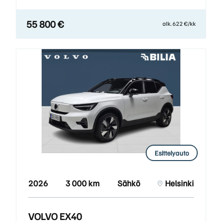
55 800 €
alk. 622 €/kk
Esittelyauto
2026
3 000 km
Sähkö
Helsinki
VOLVO EX40