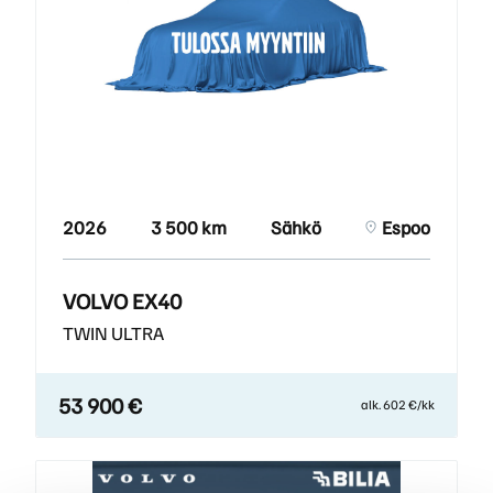
2026
3 500 km
Sähkö
Espoo
VOLVO EX40
TWIN ULTRA
53 900 €
alk. 602 €/kk