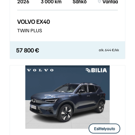
2026
3 000 km
Sähkö
Vantaa
VOLVO EX40
TWIN PLUS
57 800 €
alk. 644 €/kk
Esittelyauto