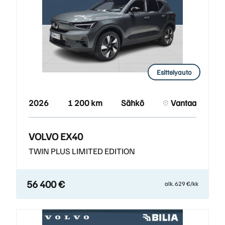
Esittelyauto
2026
1 200 km
Sähkö
Vantaa
VOLVO EX40
TWIN PLUS LIMITED EDITION
56 400 €
alk. 629 €/kk