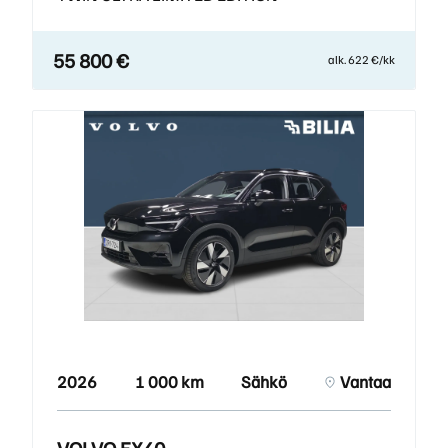
55 800 €
alk. 622 €/kk
2026
1 000 km
Sähkö
Vantaa