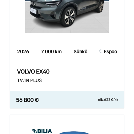
2026
7 000 km
Sähkö
Espoo
VOLVO EX40
TWIN PLUS
56 800 €
alk. 633 €/kk