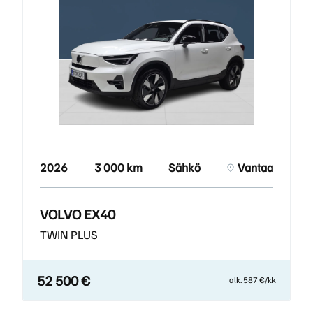
2026
3 000 km
Sähkö
Vantaa
VOLVO EX40
TWIN PLUS
52 500 €
alk. 587 €/kk