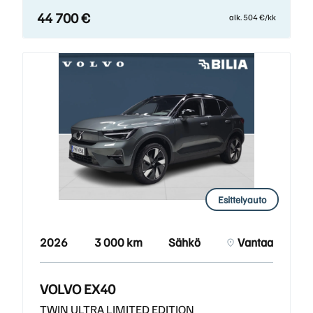
44 700 €
alk. 504 €/kk
Esittelyauto
2026
3 000 km
Sähkö
Vantaa
VOLVO EX40
TWIN ULTRA LIMITED EDITION