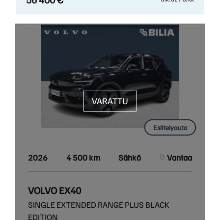
VARATTU
Esittelyauto
2026
4 500 km
Sähkö
Vantaa
VOLVO EX40
SINGLE EXTENDED RANGE PLUS BLACK
EDITION