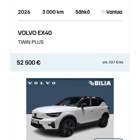
2026
3 000 km
Sähkö
Vantaa
VOLVO EX40
TWIN PLUS
52 500 €
alk. 587 €/kk