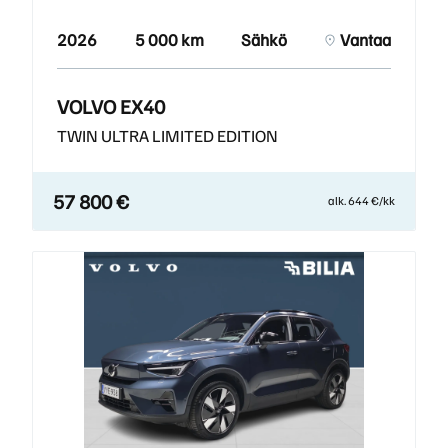
2026
5 000 km
Sähkö
Vantaa
VOLVO EX40
TWIN ULTRA LIMITED EDITION
57 800 €
alk. 644 €/kk