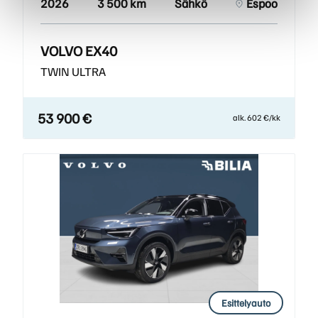
2026
3 500 km
Sähkö
Espoo
VOLVO EX40
TWIN ULTRA
53 900 €
alk. 602 €/kk
Esittelyauto