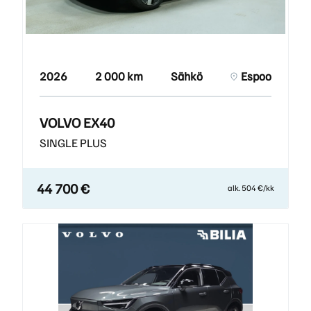
2026
2 000 km
Sähkö
Espoo
VOLVO EX40
SINGLE PLUS
44 700 €
alk. 504 €/kk