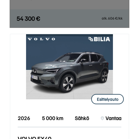
54 300 €
alk. 606 €/kk
Esittelyauto
2026
5 000 km
Sähkö
Vantaa
VOLVO EX40