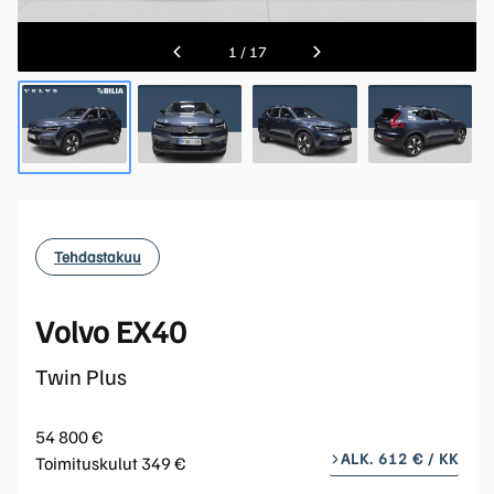
1
/
17
Tehdastakuu
Volvo EX40
Twin Plus
54 800 €
ALK. 612 € / KK
Toimituskulut 349 €