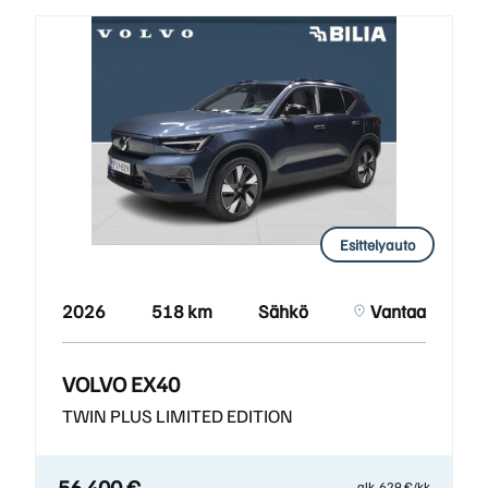
Esittelyauto
2026
518 km
Sähkö
Vantaa
VOLVO EX40
TWIN PLUS LIMITED EDITION
56 400 €
alk. 629 €/kk