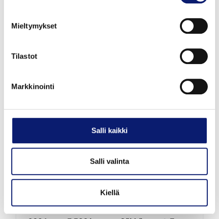
VOLVO EX40
Mieltymykset
TWIN PLUS
Tilastot
56 800 €
alk. 633 €/kk
Markkinointi
Salli kaikki
Salli valinta
Kiellä