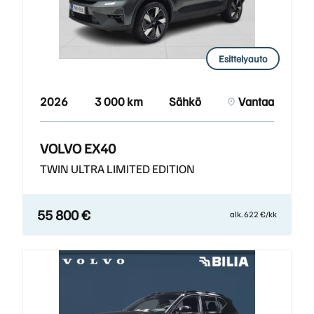
Esittelyauto
2026
3 000 km
Sähkö
Vantaa
VOLVO EX40
TWIN ULTRA LIMITED EDITION
55 800 €
alk. 622 €/kk