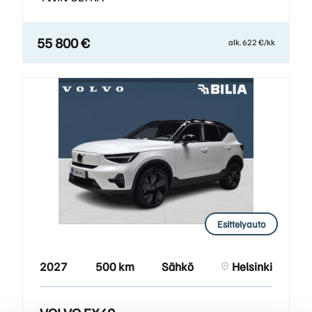
55 800 €
alk. 622 €/kk
Esittelyauto
2027
500 km
Sähkö
Helsinki