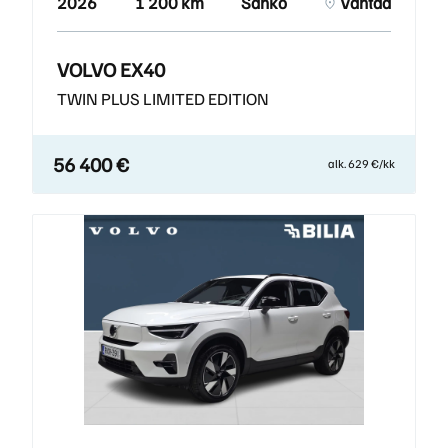
2026
1 200 km
Sähkö
Vantaa
VOLVO EX40
TWIN PLUS LIMITED EDITION
56 400 €
alk. 629 €/kk