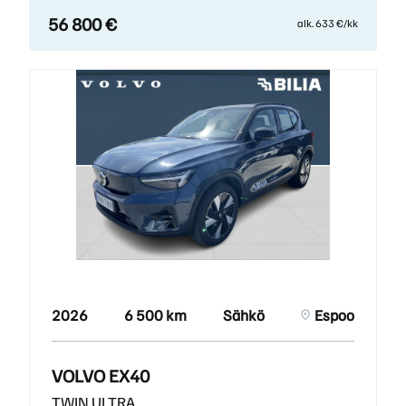
56 800 €
alk. 633 €/kk
2026
6 500 km
Sähkö
Espoo
VOLVO EX40
TWIN ULTRA