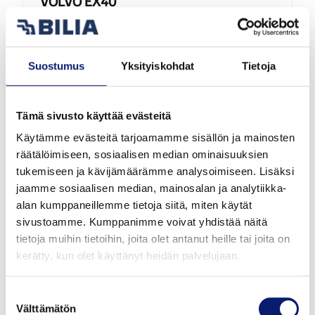
VOLVO EX40
TWIN PERFORMANCE ULTRA BLACK EDITION
58 800 €
Suostumus
Yksityiskohdat
Tietoja
alk. 654 €/kk
Tämä sivusto käyttää evästeitä
Käytämme evästeitä tarjoamamme sisällön ja mainosten
räätälöimiseen, sosiaalisen median ominaisuuksien
tukemiseen ja kävijämäärämme analysoimiseen. Lisäksi
jaamme sosiaalisen median, mainosalan ja analytiikka-
alan kumppaneillemme tietoja siitä, miten käytät
sivustoamme. Kumppanimme voivat yhdistää näitä
tietoja muihin tietoihin, joita olet antanut heille tai joita on
kerätty, kun olet käyttänyt heidän palvelujaan.
2026
7 000 km
Sähkö
Espoo
Suostumuksen
Välttämätön
valinta