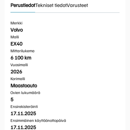
Perustiedot
Tekniset tiedot
Varusteet
Merkki
Volvo
Malli
EX40
Mittarilukema
6 100 km
Vuosimalli
2026
Korimalli
Maastoauto
Ovien lukumäärä
5
Ensirekisteröinti
17.11.2025
Ensimmäinen käyttöönottopäivä
17.11.2025