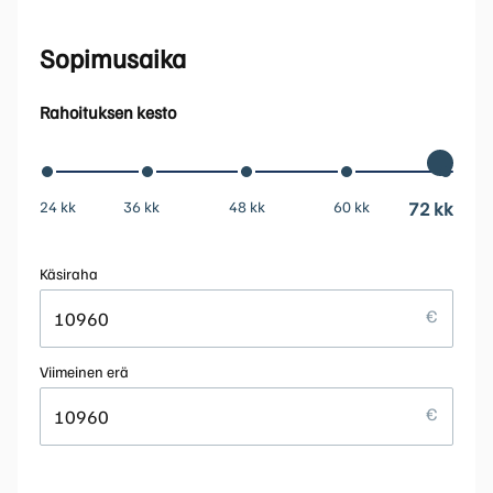
Sopimusaika
Rahoituksen kesto
24 kk
36 kk
48 kk
60 kk
72 kk
Käsiraha
Viimeinen erä