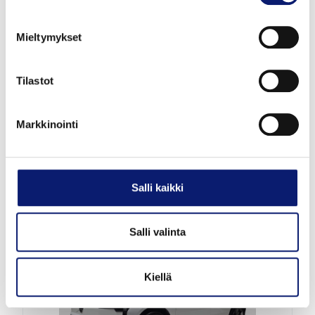
Mieltymykset
2026
100 km
Sähkö
Espoo
Tilastot
VOLVO EX30
Markkinointi
SINGLE CORE
36 700 €
alk. 420 €/kk
Salli kaikki
Salli valinta
Kiellä