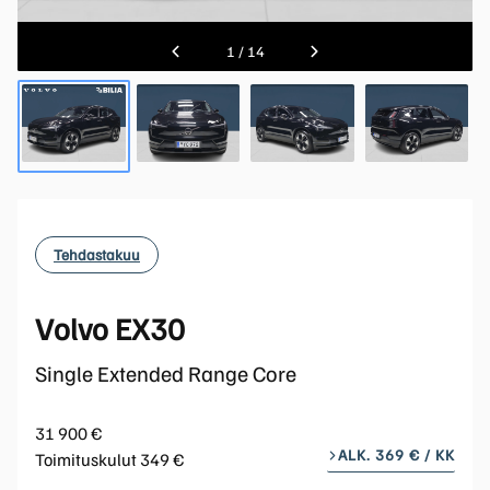
1
/
14
Tehdastakuu
Volvo EX30
Single Extended Range Core
31 900 €
ALK. 369 € / KK
Toimituskulut 349 €