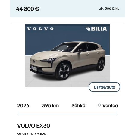
44 800 €
alk. 506 €/kk
Esittelyauto
2026
395 km
Sähkö
Vantaa
VOLVO EX30
SINGLE CORE