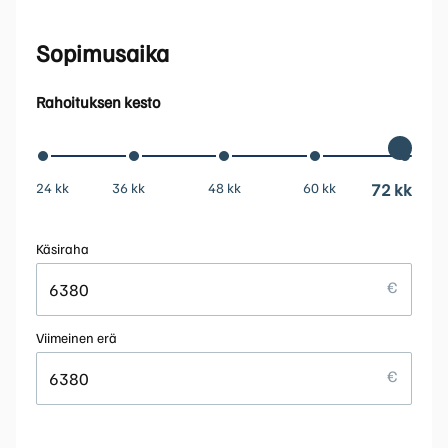
Sopimusaika
Rahoituksen kesto
24 kk
36 kk
48 kk
60 kk
72 kk
Käsiraha
Viimeinen erä