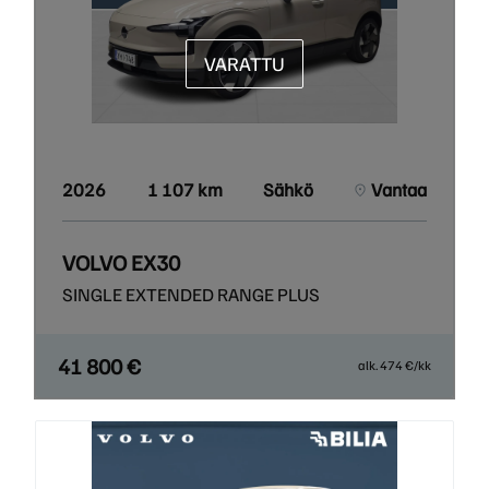
VARATTU
2026
1 107 km
Sähkö
Vantaa
VOLVO EX30
SINGLE EXTENDED RANGE PLUS
41 800 €
alk. 474 €/kk