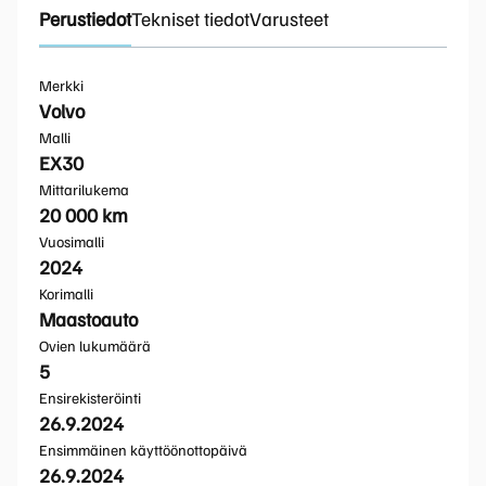
Perustiedot
Tekniset tiedot
Varusteet
Merkki
Volvo
Malli
EX30
Mittarilukema
20 000 km
Vuosimalli
2024
Korimalli
Maastoauto
Ovien lukumäärä
5
Ensirekisteröinti
26.9.2024
Ensimmäinen käyttöönottopäivä
26.9.2024