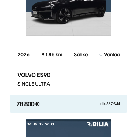
2026
9 186 km
Sähkö
Vantaa
VOLVO ES90
SINGLE ULTRA
78 800 €
alk. 867 €/kk