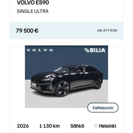
VOLVO ES90
SINGLE ULTRA
79 500 €
alk. 874 €/kk
Esittelyauto
2026
1 130 km
Sähkö
Helsinki