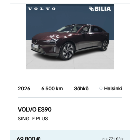
2026
6 500 km
Sähkö
Helsinki
VOLVO ES90
SINGLE PLUS
69 800 €
alk. 771 €/kk