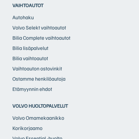
VAIHTOAUTOT
Autohaku
Volvo Selekt vaihtoautot
Bilia Complete vaihtoautot
Bilia lisäpalvelut
Bilia vaihtoautot
Vaihtoauton ostovinkit
Ostamme henkilöautoja
Etämyynnin ehdot
VOLVO HUOLTOPALVELUT
Volvo Omamekaanikko
Korikorjaamo
Volvo Essential -huolto