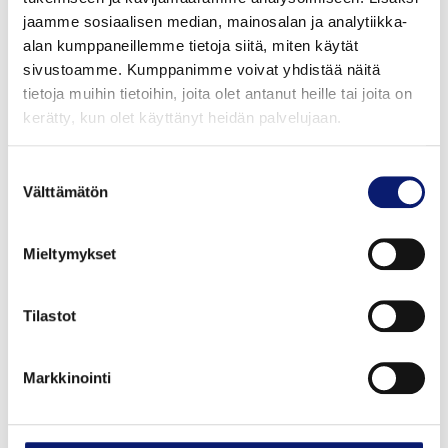
jaamme sosiaalisen median, mainosalan ja analytiikka-
alan kumppaneillemme tietoja siitä, miten käytät
Uusi auto
sivustoamme. Kumppanimme voivat yhdistää näitä
tietoja muihin tietoihin, joita olet antanut heille tai joita on
2026
1 km
Sähkö
Espoo
kerätty, kun olet käyttänyt heidän palvelujaan.
VOLVO ES90
Suostumuksen
Välttämätön
valinta
SINGLE ULTRA
Mieltymykset
88 380 €
alk. 933 €/kk
Tilastot
Markkinointi