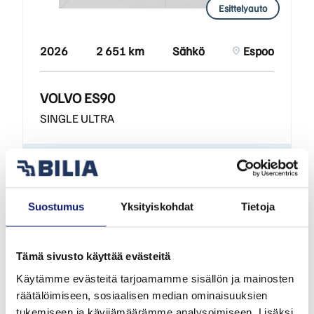
Esittelyauto
2026
2 651 km
Sähkö
Espoo
VOLVO ES90
SINGLE ULTRA
80 800 €
alk. 888 €/kk
Suostumus
Yksityiskohdat
Tietoja
Tämä sivusto käyttää evästeitä
Käytämme evästeitä tarjoamamme sisällön ja mainosten
räätälöimiseen, sosiaalisen median ominaisuuksien
tukemiseen ja kävijämäärämme analysoimiseen. Lisäksi