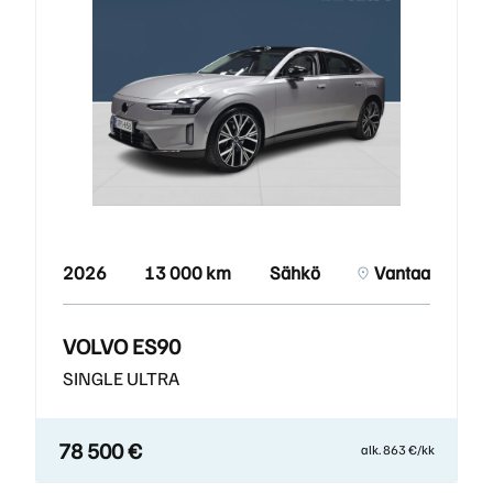
2026
13 000 km
Sähkö
Vantaa
VOLVO ES90
SINGLE ULTRA
78 500 €
alk. 863 €/kk