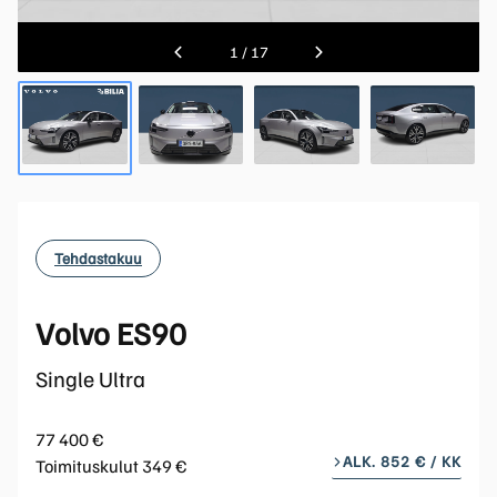
1
/
17
Tehdastakuu
Volvo ES90
Single Ultra
77 400 €
ALK. 852 € / KK
Toimituskulut 349 €