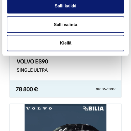
Salli kaikki
Esittelyauto
Salli valinta
2026
8 500 km
Sähkö
Helsinki
Kiellä
VOLVO ES90
SINGLE ULTRA
78 800 €
alk. 867 €/kk