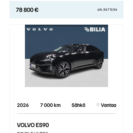
78 800 €
alk. 867 €/kk
2026
7 000 km
Sähkö
Vantaa
VOLVO ES90