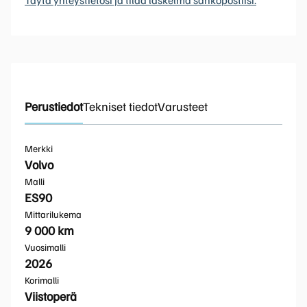
Perustiedot
Tekniset tiedot
Varusteet
Merkki
Volvo
Malli
ES90
Mittarilukema
9 000 km
Vuosimalli
2026
Korimalli
Viistoperä