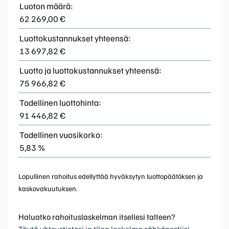
Luoton määrä:
62 269,00 €
Luottokustannukset yhteensä:
13 697,82 €
Luotto ja luottokustannukset yhteensä:
75 966,82 €
Todellinen luottohinta:
91 446,82 €
Todellinen vuosikorko:
5,83 %
Lopullinen rahoitus edellyttää hyväksytyn luottopäätöksen ja
kaskovakuutuksen.
Haluatko rahoituslaskelman itsellesi talteen?
Täytä yhteystietosi ja tilaa laskelma sähköpostiisi.