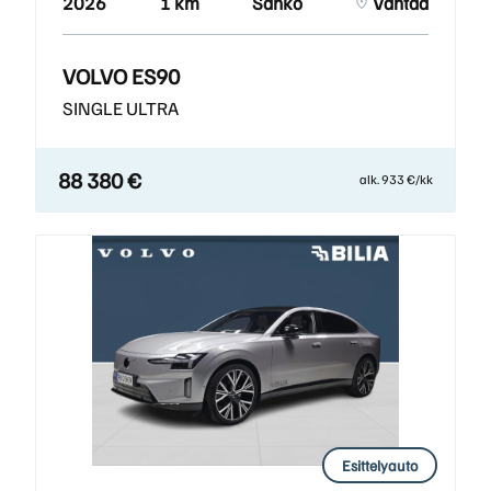
2026
1 km
Sähkö
Vantaa
VOLVO ES90
SINGLE ULTRA
88 380 €
alk. 933 €/kk
Esittelyauto