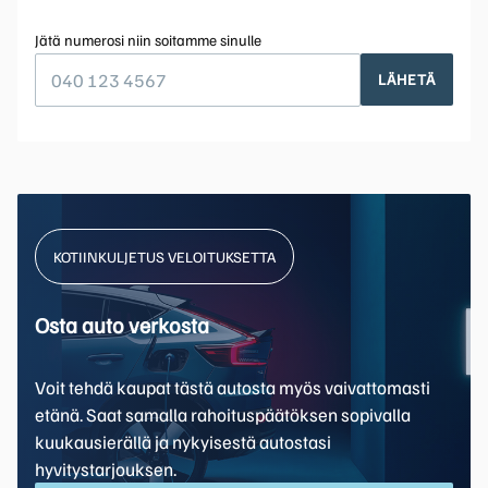
Jätä numerosi niin soitamme sinulle
LÄHETÄ
KOTIINKULJETUS VELOITUKSETTA
Osta auto verkosta
Voit tehdä kaupat tästä autosta myös vaivattomasti
etänä. Saat samalla rahoituspäätöksen sopivalla
kuukausierällä ja nykyisestä autostasi
hyvitystarjouksen.