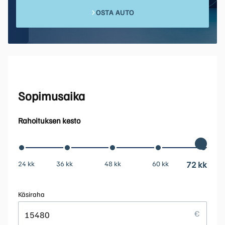
OSTA AUTO
Sopimusaika
Rahoituksen kesto
24 kk
36 kk
48 kk
60 kk
72 kk
Käsiraha