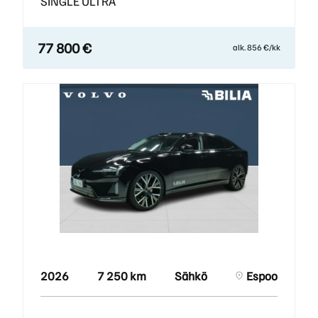
SINGLE ULTRA
77 800 €
alk. 856 €/kk
2026
7 250 km
Sähkö
Espoo