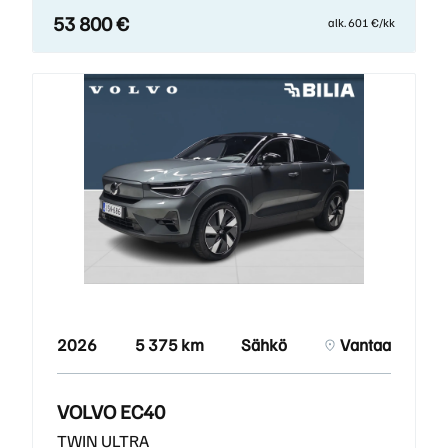
53 800 €
alk. 601 €/kk
2026
5 375 km
Sähkö
Vantaa
VOLVO EC40
TWIN ULTRA