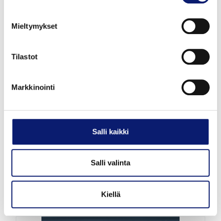
Mieltymykset
Tilastot
Uusi auto
Markkinointi
2027
1 km
Sähkö
Vantaa
Salli kaikki
VOLVO EC40
TWIN PLUS
Salli valinta
55 100 €
alk. 594 €/kk
Kiellä