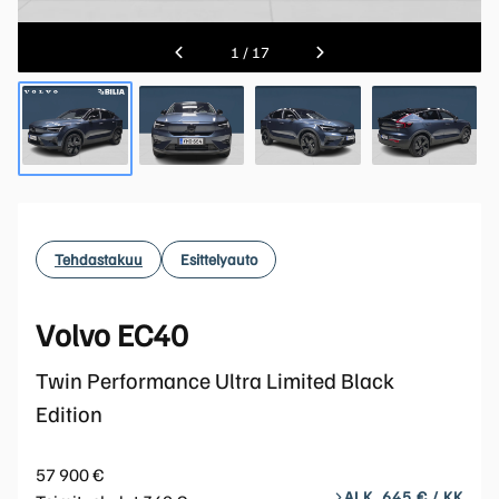
1
/
17
Tehdastakuu
Esittelyauto
Volvo EC40
Twin Performance Ultra Limited Black
Edition
57 900 €
ALK. 645 € / KK