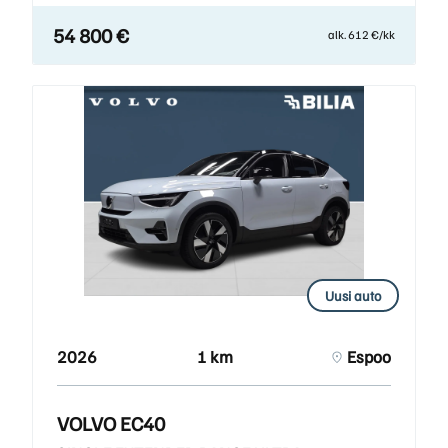
54 800 €
alk. 612 €/kk
Uusi auto
2026
1 km
Espoo
VOLVO EC40