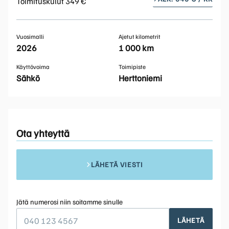
Toimituskulut 349 €
Vuosimalli
Ajetut kilometrit
2026
1 000 km
Käyttövoima
Toimipiste
Sähkö
Herttoniemi
Ota yhteyttä
LÄHETÄ VIESTI
Jätä numerosi niin soitamme sinulle
LÄHETÄ