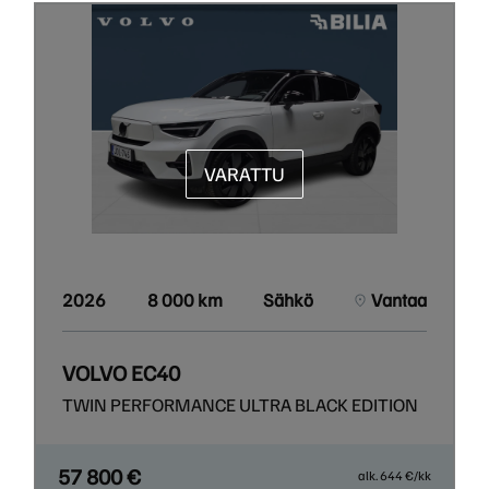
VARATTU
2026
8 000 km
Sähkö
Vantaa
VOLVO EC40
TWIN PERFORMANCE ULTRA BLACK EDITION
57 800 €
alk. 644 €/kk