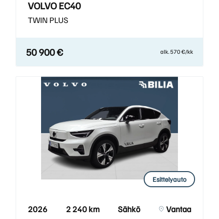
VOLVO EC40
TWIN PLUS
50 900 €
alk. 570 €/kk
Esittelyauto
2026
2 240 km
Sähkö
Vantaa