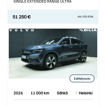
SINGLE EXTENDED RANGE ULTRA
51 250 €
alk. 555 €/kk
Esittelyauto
2026
11 000 km
Sähkö
Helsinki