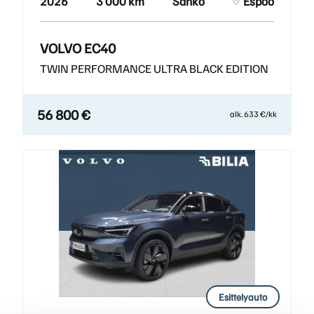
2026
3 000 km
Sähkö
Espoo
VOLVO EC40
TWIN PERFORMANCE ULTRA BLACK EDITION
56 800 €
alk. 633 €/kk
Esittelyauto