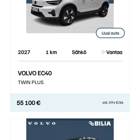
Uusi auto
2027
1 km
Sähkö
Vantaa
VOLVO EC40
TWIN PLUS
55 100 €
alk. 594 €/kk