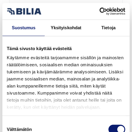
2026
1 000 km
Sähkö
Helsinki
Suostumus
Yksityiskohdat
Tietoja
VOLVO EC40
TWIN PERFORMANCE ULTRA LIMITED BLACK
EDITION
Tämä sivusto käyttää evästeitä
Käytämme evästeitä tarjoamamme sisällön ja mainosten
57 900 €
räätälöimiseen, sosiaalisen median ominaisuuksien
alk. 645 €/kk
tukemiseen ja kävijämäärämme analysoimiseen. Lisäksi
jaamme sosiaalisen median, mainosalan ja analytiikka-
alan kumppaneillemme tietoja siitä, miten käytät
sivustoamme. Kumppanimme voivat yhdistää näitä
tietoja muihin tietoihin, joita olet antanut heille tai joita on
kerätty, kun olet käyttänyt heidän palvelujaan.
Suostumuksen
Välttämätön
valinta