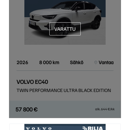
VARATTU
2026
8 000 km
Sähkö
Vantaa
VOLVO EC40
TWIN PERFORMANCE ULTRA BLACK EDITION
57 800 €
alk. 644 €/kk