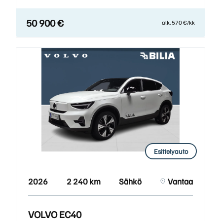
50 900 €
alk. 570 €/kk
Esittelyauto
2026
2 240 km
Sähkö
Vantaa
VOLVO EC40