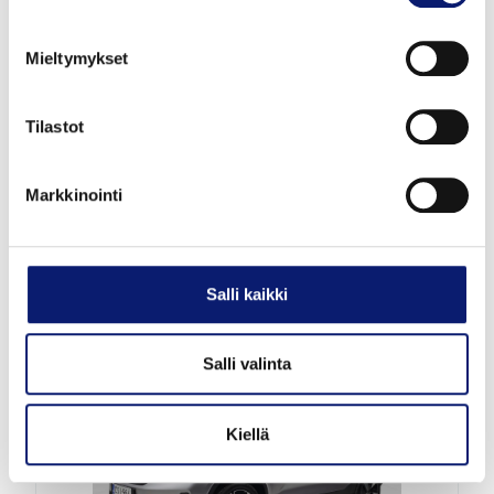
Mieltymykset
2026
5 000 km
Sähkö
Espoo
Tilastot
VOLVO EC40
Markkinointi
TWIN PERFORMANCE ULTRA BLACK EDITION
54 800 €
alk. 612 €/kk
Salli kaikki
Salli valinta
Kiellä