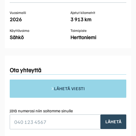
Vuosimalli
Ajetut kilometrit
2026
3 913 km
Käyttövoima
Toimipiste
Sähkö
Herttoniemi
Ota yhteyttä
LÄHETÄ VIESTI
Jätä numerosi niin soitamme sinulle
LÄHETÄ