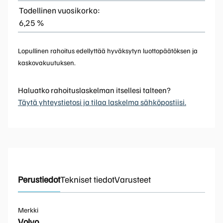
Todellinen vuosikorko:
6,25 %
Lopullinen rahoitus edellyttää hyväksytyn luottopäätöksen ja
kaskovakuutuksen.
Haluatko rahoituslaskelman itsellesi talteen?
Täytä yhteystietosi ja tilaa laskelma sähköpostiisi.
Perustiedot
Tekniset tiedot
Varusteet
Merkki
Volvo