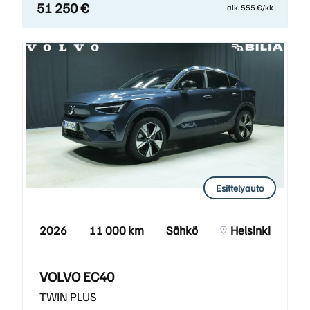
51 250 €
alk. 555 €/kk
Esittelyauto
2026
11 000 km
Sähkö
Helsinki
VOLVO EC40
TWIN PLUS