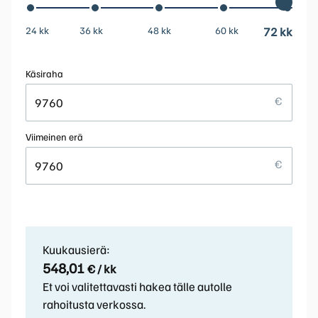
24 kk
36 kk
48 kk
60 kk
72 kk
Käsiraha
Viimeinen erä
Kuukausierä:
548,01
€ / kk
Et voi valitettavasti hakea tälle autolle
rahoitusta verkossa.