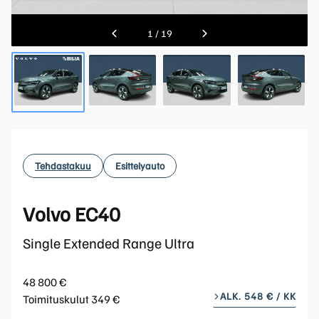
1
/
19
Tehdastakuu
Esittelyauto
Volvo EC40
Single Extended Range Ultra
48 800 €
ALK. 548 € / KK
Toimituskulut 349 €