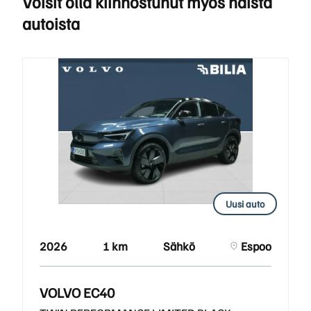
Voisit olla kiinnostunut myös näistä
autoista
Uusi auto
2026
1 km
Sähkö
Espoo
VOLVO EC40