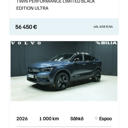
TWIN PERFORMANCE LIMITED BLACK
EDITION ULTRA
56 450 €
alk. 608 €/kk
2026
1 000 km
Sähkö
Espoo