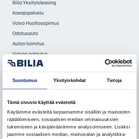
Bilia Yksityisleasing
Koeajopalvelu
Volvo Huoltosopimus
Odotusauto
Auton toimitus
Volvon palautus
Volvo sähköistyy
Yritysasiakkaat
Suostumus
Yksityiskohdat
Tietoja
Yksityisasiakkaat
Taksit
Tämä sivusto käyttää evästeitä
Etämyynnin ehdot
Käytämme evästeitä tarjoamamme sisällön ja mainosten
räätälöimiseen, sosiaalisen median ominaisuuksien
VAIHTOAUTOT
tukemiseen ja kävijämäärämme analysoimiseen. Lisäksi
Autohaku
jaamme sosiaalisen median, mainosalan ja analytiikka-