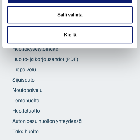
Ilmastointilaitteen huolto
Salli valinta
Volvo tuulilasin vaihto ja korjaus
Katsastuspalvelu
Kiellä
Rengaspalvelut
Huoltokyselylomake
Huolto- ja korjausehdot (PDF)
Tiepalvelu
Sijaisauto
Noutopalvelu
Lentohuolto
Huoltoluotto
Auton pesu huollon yhteydessä
Taksihuolto