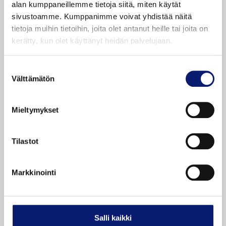
alan kumppaneillemme tietoja siitä, miten käytät
Volvo Selekt vaihtoautot
sivustoamme. Kumppanimme voivat yhdistää näitä
Bilia Complete vaihtoautot
tietoja muihin tietoihin, joita olet antanut heille tai joita on
Bilia lisäpalvelut
kerätty, kun olet käyttänyt heidän palvelujaan.
Bilia vaihtoautot
Suostumuksen
Vaihtoauton ostovinkit
Välttämätön
valinta
Ostamme henkilöautoja
Etämyynnin ehdot
Mieltymykset
VOLVO HUOLTOPALVELUT
Tilastot
Volvo Omamekaanikko
Korikorjaamo
Markkinointi
Volvo Essential -huolto
Mobile service
Salli kaikki
Lisävarusteet ja varaosat