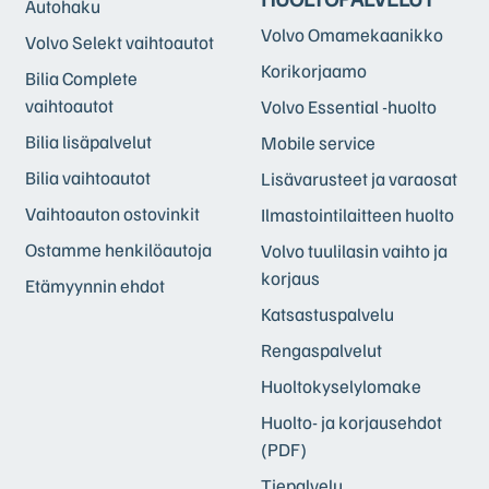
Autohaku
Volvo Omamekaanikko
Volvo Selekt vaihtoautot
Korikorjaamo
Bilia Complete
vaihtoautot
Volvo Essential -huolto
Bilia lisäpalvelut
Mobile service
Bilia vaihtoautot
Lisävarusteet ja varaosat
Vaihtoauton ostovinkit
Ilmastointilaitteen huolto
Ostamme henkilöautoja
Volvo tuulilasin vaihto ja
korjaus
Etämyynnin ehdot
Katsastuspalvelu
Rengaspalvelut
Huoltokyselylomake
Huolto- ja korjausehdot
(PDF)
Tiepalvelu