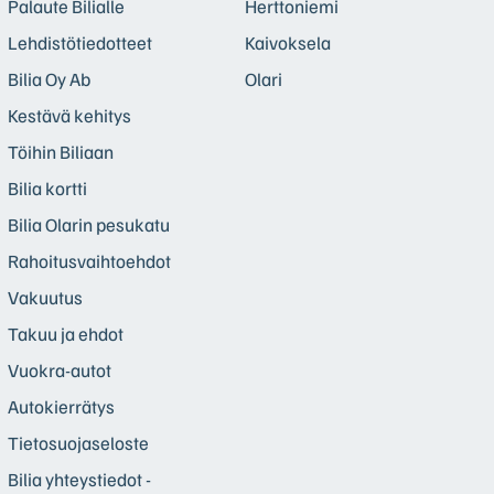
Palaute Bilialle
Herttoniemi
Lehdistötiedotteet
Kaivoksela
Bilia Oy Ab
Olari
Kestävä kehitys
Töihin Biliaan
Bilia kortti
Bilia Olarin pesukatu
Rahoitusvaihtoehdot
Vakuutus
Takuu ja ehdot
Vuokra-autot
Autokierrätys
Tietosuojaseloste
Bilia yhteystiedot -