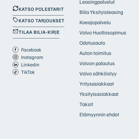
Leasingpalvelut
KATSO POLESTARIT
Bilia Yksityisleasing
KATSO TARJOUKSET
Koeajopalvelu
TILAA BILIA-KIRJE
Volvo Huoltosopimus
Odotusauto
Facebook
Auton toimitus
Instagram
Volvon palautus
Linkedin
TikTok
Volvo sähköistyy
Yritysasiakkaat
Yksityisasiakkaat
Taksit
Etämyynnin ehdot