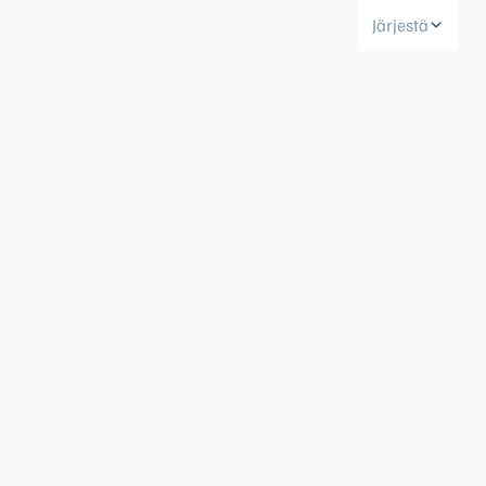
Järjestä
Huoltokyselylomake
Leasingpalvelut
Koeajopalvelu
Bilian yksityisleasinglaskuri
Volvo Huoltosopimus
Vientiautopalvelut | Bilia
Taksit