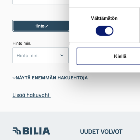
Suostumuksen
Välttämätön
valinta
Hinta
Kuukausierä
Hinta min.
Hinta max.
Hinta min.
Hinta max.
Kiellä
NÄYTÄ ENEMMÄN HAKUEHTOJA
Lisää hakuvahti
UUDET VOLVOT