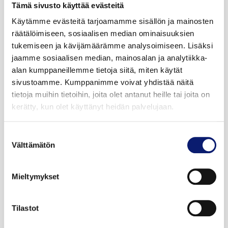
Tämä sivusto käyttää evästeitä
Käytämme evästeitä tarjoamamme sisällön ja mainosten
2026
1 km
Sähkö
Bilia | Polestar Helsinki
räätälöimiseen, sosiaalisen median ominaisuuksien
tukemiseen ja kävijämäärämme analysoimiseen. Lisäksi
jaamme sosiaalisen median, mainosalan ja analytiikka-
POLESTAR 4
alan kumppaneillemme tietoja siitä, miten käytät
LONG RANGE DUAL MOTOR PRIME
sivustoamme. Kumppanimme voivat yhdistää näitä
tietoja muihin tietoihin, joita olet antanut heille tai joita on
kerätty, kun olet käyttänyt heidän palvelujaan.
61 900 €
alk. 687 €/kk
Suostumuksen
Välttämätön
valinta
Mieltymykset
Tilastot