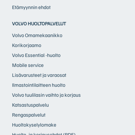
Etämyynnin ehdot
VOLVO HUOLTOPALVELUT
Volvo Omamekaanikko
Korikorjaamo
Volvo Essential -huolto
Mobile service
Lisävarusteet ja varaosat
Ilmastointilaitteen huolto
Volvo tuulilasin vaihto ja korjaus
Katsastuspalvelu
Rengaspalvelut
Huoltokyselylomake
Huolto- ja korjausehdot (PDF)