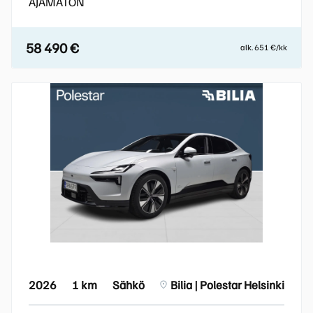
AJAMATON
58 490 €
alk. 651 €/kk
2026
1 km
Sähkö
Bilia | Polestar Helsinki