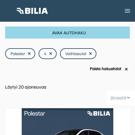
AVAA AUTOHAKU
Polestar
✕
4
✕
Vaihtoautot
✕
Poista hakuehdot
✕
Löytyi
20
ajoneuvoa
Järjestä