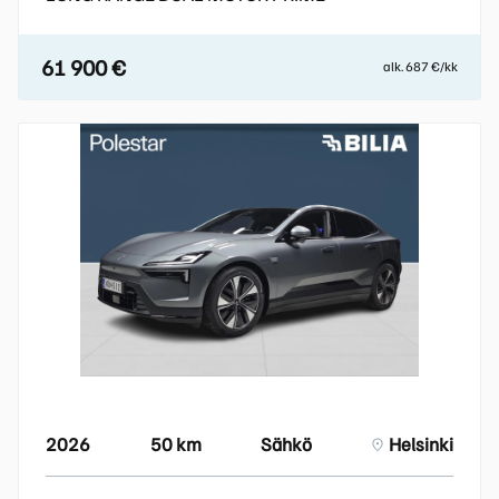
61 900 €
alk. 687 €/kk
2026
50 km
Sähkö
Helsinki