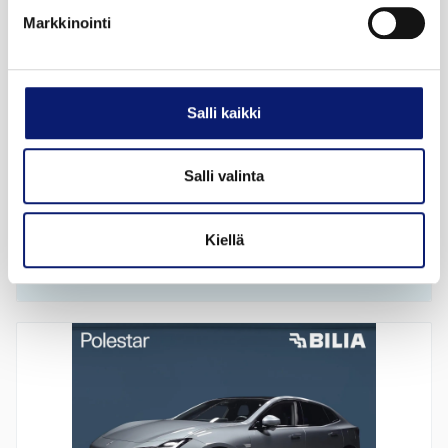
Markkinointi
2026
9 500 km
Sähkö
Bilia | Polestar Helsinki
Salli kaikki
POLESTAR 4
Salli valinta
LONG RANGE DUAL MOTOR PRIME
Kiellä
57 280 €
alk. 638 €/kk