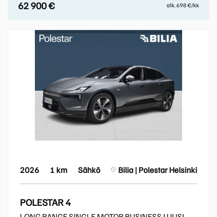
62 900 €
alk. 698 €/kk
2026
1 km
Sähkö
Bilia | Polestar Helsinki
POLESTAR 4
LONG RANGE SINGLE MOTOR BUSINESS I UUSI