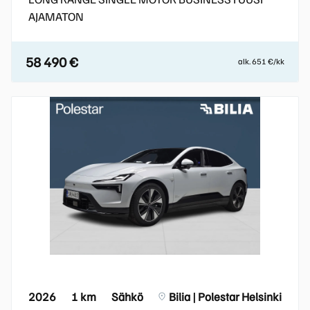
AJAMATON
58 490 €
alk. 651 €/kk
2026
1 km
Sähkö
Bilia | Polestar Helsinki