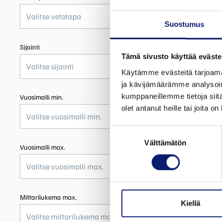
Valitse vetotapa
Suostumus
Sijainti
Tämä sivusto käyttää eväste
Valitse sijainti
Käytämme evästeitä tarjoama
ja kävijämäärämme analysoim
kumppaneillemme tietoja siitä
Vuosimalli min.
olet antanut heille tai joita o
Valitse vuosimalli min.
Suostumuksen
Välttämätön
valinta
Vuosimalli max.
Valitse vuosimalli max.
Mittarilukema max.
Kiellä
Valitse mittarilukema max.