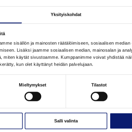
Yksityiskohdat
itä
mme sisällön ja mainosten räätälöimiseen, sosiaalisen median
iseen. Lisäksi jaamme sosiaalisen median, mainosalan ja analy
, miten käytät sivustoamme. Kumppanimme voivat yhdistää näitä t
n kerätty, kun olet käyttänyt heidän palvelujaan.
Mieltymykset
Tilastot
Salli valinta